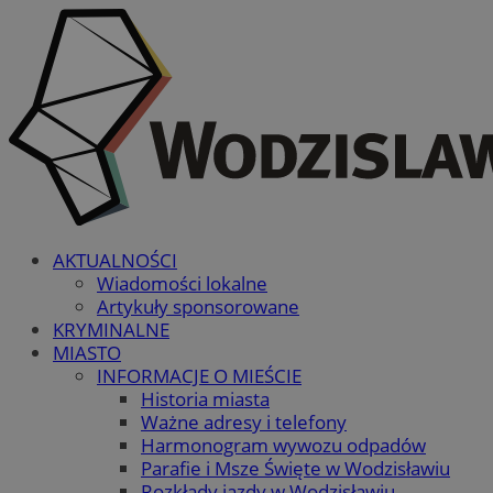
AKTUALNOŚCI
Wiadomości lokalne
Artykuły sponsorowane
KRYMINALNE
MIASTO
INFORMACJE O MIEŚCIE
Historia miasta
Ważne adresy i telefony
Harmonogram wywozu odpadów
Parafie i Msze Święte w Wodzisławiu
Rozkłady jazdy w Wodzisławiu