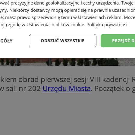
wać precyzyjne dane geolokalizacyjne i cechy urządzenia. Twoje
tryny. Niektórzy dostawcy mogą opierać się na prawnie uzasadnio
ie; masz prawo sprzeciwić się temu w
Ustawieniach reklam
. Może
woją zgodę w
Ustawieniach plików cookie
.
Polityka prywatności
EGÓŁY
ODRZUĆ WSZYSTKIE
PRZEJDŹ 
Wydajność
Targetowanie
Funkcjonalność
Ni
em obrad pierwszej sesji VIII kadencji R
w sali nr 202
Urzędu Miasta
. Początek o 
ezbędne
Wydajność
Targetowanie
Funkcjonalność
Niesklasyfikow
ie umożliwiają korzystanie z podstawowych funkcji strony internetowej, takich jak log
Bez niezbędnych plików cookie nie można prawidłowo korzystać ze strony internetowe
Okres
Provider
/
Domena
Opis
przechowywania