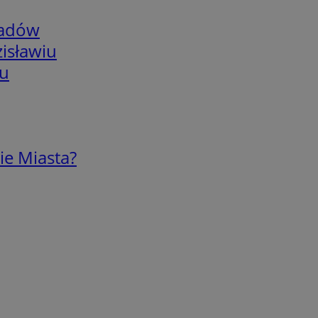
adów
isławiu
iu
ie Miasta?