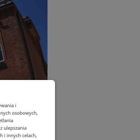
ywania i
danych osobowych,
etlania
az ulepszania
 i innych celach,