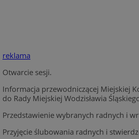
QeSessID
SessID
MvSessID
INGRESSCOOKIE
reklama
euds
Otwarcie sesji.
__cf_bm
Informacja przewodniczącej Miejskiej 
do Rady Miejskiej Wodzisławia Śląskiego
li_gc
Przedstawienie wybranych radnych i wr
__Secure-ROLLOU
Przyjęcie ślubowania radnych i stwierd