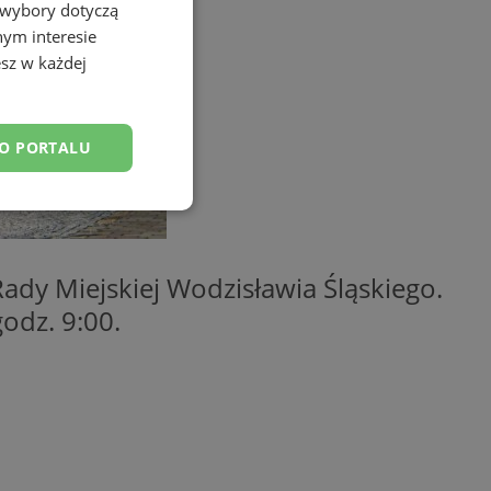
 wybory dotyczą
nym interesie
sz w każdej
DO PORTALU
esklasyfikowane
ady Miejskiej Wodzisławia Śląskiego.
godz. 9:00.
ane
owanie użytkownika i
j.