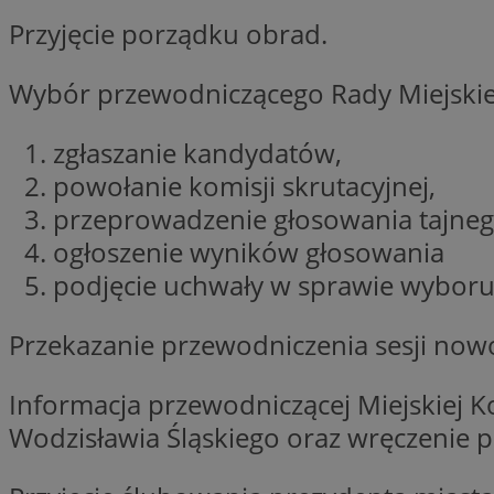
Przyjęcie porządku obrad.
CookieScriptConse
Wybór przewodniczącego Rady Miejskiej
zgłaszanie kandydatów,
VISITOR_PRIVACY_
powołanie komisji skrutacyjnej,
przeprowadzenie głosowania tajneg
ogłoszenie wyników głosowania
podjęcie uchwały w sprawie wyboru
suid
Przekazanie przewodniczenia sesji no
Informacja przewodniczącej Miejskiej 
Wodzisławia Śląskiego oraz wręczenie 
Nazwa
Pro
Nazwa
Nazwa
Do
Nazwa
ustat_bzgfew1atv22
sa-user-id
google_push
.bi