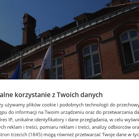
lne korzystanie z Twoich danych
rzy używamy plików cookie i podobnych technologii do przechow
ępu do informacji na Twoim urządzeniu oraz do przetwarzania 
dres IP, unikalne identyfikatory i dane przeglądania, w celu wyświ
h reklam i treści, pomiaru reklam i treści, analizy odbiorców or
tron trzecich (1845)
mogą również przetwarzać Twoje dane w tych