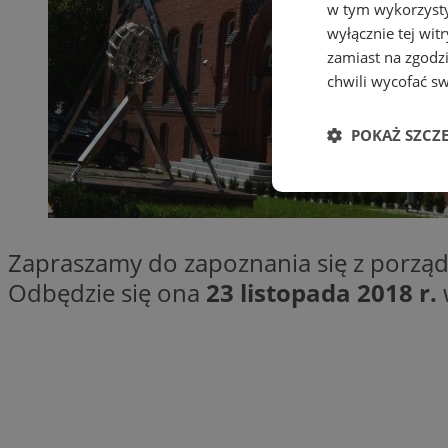
w tym wykorzysty
wyłącznie tej wi
zamiast na zgodz
chwili wycofać s
POKAŻ SZCZ
Niezbędne
Zapraszamy do zapoznania się z porządki
Odbędzie się ona
23 listopada 2018 r.
Ni
Niezbędne pliki cook
zarządzanie kontem. 
Nazwa