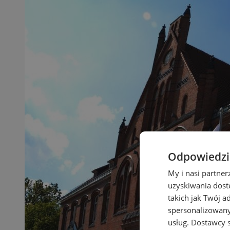
Odpowiedzia
My i nasi partne
uzyskiwania dost
takich jak Twój a
spersonalizowanyc
usług.
Dostawcy s