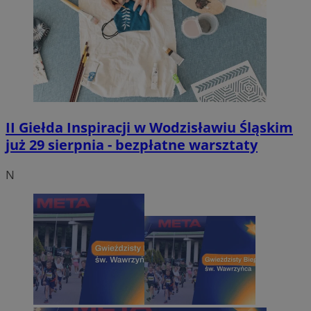
II Giełda Inspiracji w Wodzisławiu Śląskim
już 29 sierpnia - bezpłatne warsztaty
N