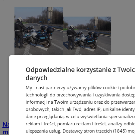
Odpowiedzialne korzystanie z Twoi
danych
My i nasi partnerzy używamy plików cookie i podob
technologii do przechowywania i uzyskiwania dostę
informacji na Twoim urządzeniu oraz do przetwarza
osobowych, takich jak Twój adres IP, unikalne identyf
dane przeglądania, w celu wyświetlania spersonali
Na drogach można spotkać więcej
reklam i treści, pomiaru reklam i treści, analizy odb
ulepszania usług.
Dostawcy stron trzecich (1845)
mog
motocyklistów. Policjanci apelują o