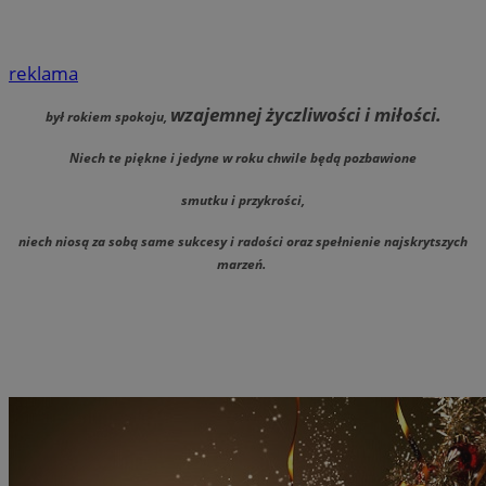
reklama
wzajemnej życzliwości i miłości.
był rokiem spokoju,
Niech te piękne i jedyne w roku chwile będą pozbawione
smutku i przykrości,
niech niosą za sobą same sukcesy i radości oraz spełnienie najskrytszych
marzeń.