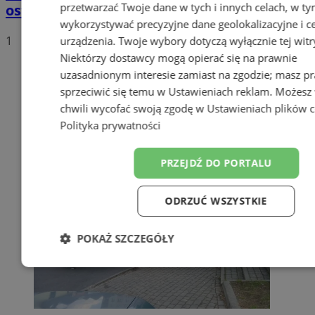
przetwarzać Twoje dane w tych i innych celach, w t
ostrożność i rozwagę
wykorzystywać precyzyjne dane geolokalizacyjne i c
1
urządzenia. Twoje wybory dotyczą wyłącznie tej witr
Niektórzy dostawcy mogą opierać się na prawnie
uzasadnionym interesie zamiast na zgodzie; masz p
sprzeciwić się temu w
Ustawieniach reklam
. Możesz
chwili wycofać swoją zgodę w
Ustawieniach plików 
Polityka prywatności
PRZEJDŹ DO PORTALU
ODRZUĆ WSZYSTKIE
POKAŻ SZCZEGÓŁY
Niezbędne
Wydajność
Targetowanie
Funkc