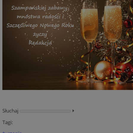
Słuchaj
⏵︎
Tagi: