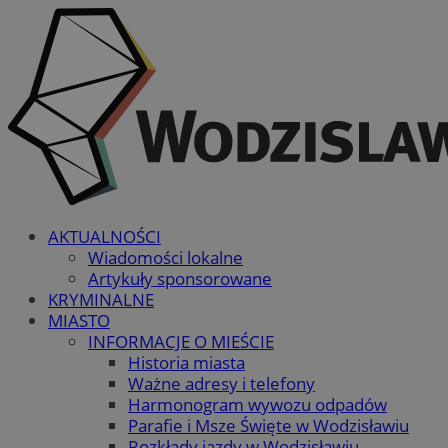
AKTUALNOŚCI
Wiadomości lokalne
Artykuły sponsorowane
KRYMINALNE
MIASTO
INFORMACJE O MIEŚCIE
Historia miasta
Ważne adresy i telefony
Harmonogram wywozu odpadów
Parafie i Msze Święte w Wodzisławiu
Rozkłady jazdy w Wodzisławiu