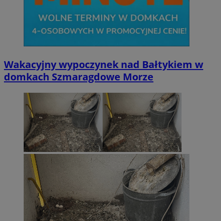
Wakacyjny wypoczynek nad Bałtykiem w
domkach Szmaragdowe Morze
CookieScriptConsent
4 tygodnie
CookieScript
wodzislaw.com.pl
VISITOR_PRIVACY_METADATA
5 miesię
YouTube
tygodn
.youtube.com