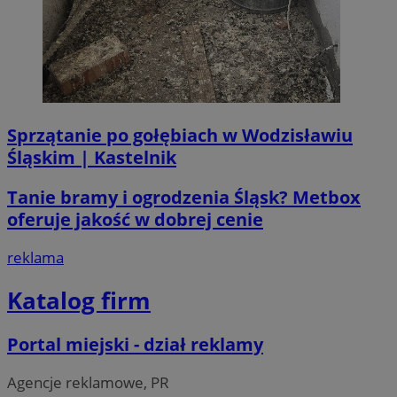
Sprzątanie po gołębiach w Wodzisławiu
Śląskim | Kastelnik
Tanie bramy i ogrodzenia Śląsk? Metbox
oferuje jakość w dobrej cenie
reklama
Katalog firm
suid
1 ro
Simplifi Holdings
Inc.
.simpli.fi
Portal miejski - dział reklamy
Agencje reklamowe, PR