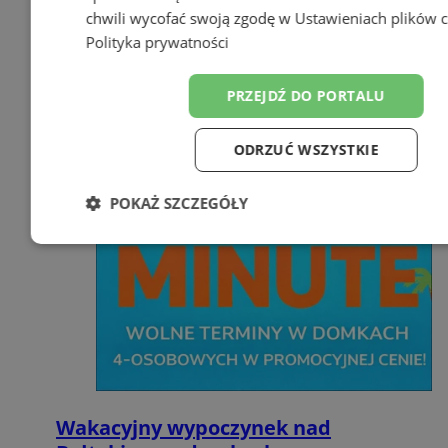
chwili wycofać swoją zgodę w
Ustawieniach plików 
Polityka prywatności
PRZEJDŹ DO PORTALU
ODRZUĆ WSZYSTKIE
POKAŻ SZCZEGÓŁY
Niezbędne
Wydajność
Target
Funkcjonalność
Niesklasyfiko
Wakacyjny wypoczynek nad