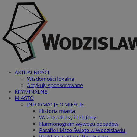
AKTUALNOŚCI
Wiadomości lokalne
Artykuły sponsorowane
KRYMINALNE
MIASTO
INFORMACJE O MIEŚCIE
Historia miasta
Ważne adresy i telefony
Harmonogram wywozu odpadów
Parafie i Msze Święte w Wodzisławiu
Rozkłady jazdy w Wodzisławiu