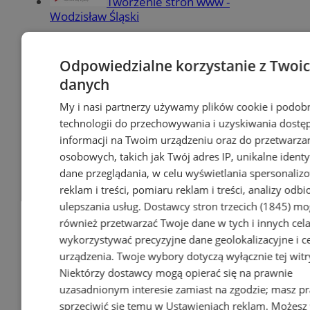
Tworzenie stron www -
Wodzisław Śląski
reklama
Odpowiedzialne korzystanie z Twoi
reklama
danych
Ogłoszenia
My i nasi partnerzy używamy plików cookie i podob
technologii do przechowywania i uzyskiwania dostę
informacji na Twoim urządzeniu oraz do przetwarza
osobowych, takich jak Twój adres IP, unikalne identyf
dane przeglądania, w celu wyświetlania spersonali
reklam i treści, pomiaru reklam i treści, analizy odb
ulepszania usług.
Dostawcy stron trzecich (1845)
mo
również przetwarzać Twoje dane w tych i innych cel
wykorzystywać precyzyjne dane geolokalizacyjne i c
urządzenia. Twoje wybory dotyczą wyłącznie tej witr
Niektórzy dostawcy mogą opierać się na prawnie
uzasadnionym interesie zamiast na zgodzie; masz p
sprzeciwić się temu w
Ustawieniach reklam
. Możesz