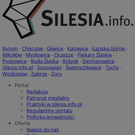
li_gc
5 miesię
LinkedIn
tygodn
Corporation
.linkedin.com
__Secure-ROLLOUT_TOKEN
.youtube.com
5 miesię
tygodn
Bytom
-
Chorzów
-
Gliwice
-
Katowice
-
Łaziska Górne
-
Mikołów
-
Mysłowice
-
Orzesze
-
Piekary Śląskie
-
Pyskowice
-
Ruda Śląska
-
Rybnik
-
Siemianowice
-
Silesia.info.pl
-
Sosnowiec
-
Świętochłowice
-
Tychy
-
Wodzisław
-
Zabrze
-
Żory
Portal
Redakcja
Patronat medialny
Praktyki w silesia.info.pl
Regulaminy portalu
Polityka prywatności
Oferta
Napisz do nas