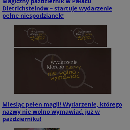
Magiczny październik w Pałacu
Dietrichsteinów – startuje wydarzenie
pełne niespodzianek!
Miesiąc pełen magii! Wydarzenie, którego
nazwy nie wolno wymawiać, już w
październiku!