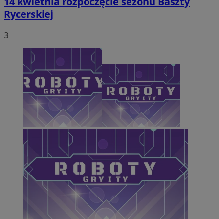
14 kwietnia rozpoczęcie sezonu Baszty
Rycerskiej
sp
2 miesiące 4
Eventbrite Inc.
tygodnie
.quantserve.com
VP
.contextweb.com
11 miesięcy 4
3
tygodnie
obuid
2 miesiące 4
Outbrain Inc.
tygodnie
.outbrain.com
TDID
1 rok
The Trade Desk Inc.
c
.bidswitch.net
1 rok
.adsrvr.org