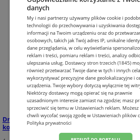
danych
My i nasi partnerzy używamy plików cookie i podob
technologii do przechowywania i uzyskiwania dostę
informacji na Twoim urządzeniu oraz do przetwarza
osobowych, takich jak Twój adres IP, unikalne identyf
dane przeglądania, w celu wyświetlania spersonali
reklam i treści, pomiaru reklam i treści, analizy odb
ulepszania usług.
Dostawcy stron trzecich (1845)
mo
również przetwarzać Twoje dane w tych i innych cel
wykorzystywać precyzyjne dane geolokalizacyjne i c
urządzenia. Twoje wybory dotyczą wyłącznie tej witr
Niektórzy dostawcy mogą opierać się na prawnie
uzasadnionym interesie zamiast na zgodzie; masz p
sprzeciwić się temu w
Ustawieniach reklam
. Możesz
chwili wycofać swoją zgodę w
Ustawieniach plików 
Dni Wodzisławia Śląskiego. Festiwal,
Polityka prywatności
koncerty i rodzinna zabawa
PRZEJDŹ DO PORTALU