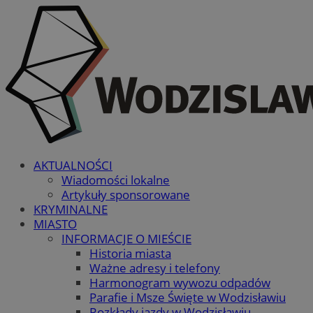
AKTUALNOŚCI
Wiadomości lokalne
Artykuły sponsorowane
KRYMINALNE
MIASTO
INFORMACJE O MIEŚCIE
Historia miasta
Ważne adresy i telefony
Harmonogram wywozu odpadów
Parafie i Msze Święte w Wodzisławiu
Rozkłady jazdy w Wodzisławiu