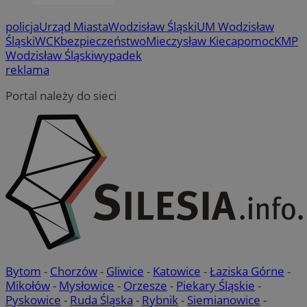
policja
Urząd Miasta
Wodzisław Śląski
UM Wodzisław
Śląski
WCK
bezpieczeństwo
Mieczysław Kieca
pomoc
KMP
Wodzisław Śląski
wypadek
reklama
Portal należy do sieci
Bytom
-
Chorzów
-
Gliwice
-
Katowice
-
Łaziska Górne
-
Mikołów
-
Mysłowice
-
Orzesze
-
Piekary Śląskie
-
Pyskowice
-
Ruda Śląska
-
Rybnik
-
Siemianowice
-