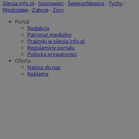
Silesia.info.pl
-
Sosnowiec
-
Świętochłowice
-
Tychy
-
Wodzisław
-
Zabrze
-
Żory
Portal
Redakcja
Patronat medialny
Praktyki w silesia.info.pl
Regulaminy portalu
Polityka prywatności
Oferta
Napisz do nas
Reklama