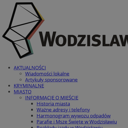
AKTUALNOŚCI
Wiadomości lokalne
Artykuły sponsorowane
KRYMINALNE
MIASTO
INFORMACJE O MIEŚCIE
Historia miasta
Ważne adresy i telefony
Harmonogram wywozu odpadów
Parafie i Msze Święte w Wodzisławiu
Rozkłady jazdy w Wodzisławiu