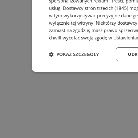
spersonalizowanych reklam i treści, pomia
usług.
Dostawcy stron trzecich (1845)
mogą
w tym wykorzystywać precyzyjne dane geo
wyłącznie tej witryny. Niektórzy dostawc
zamiast na zgodzie; masz prawo sprzeciw
chwili wycofać swoją zgodę w
Ustawienia
POKAŻ SZCZEGÓŁY
ODR
Niezbędne
Wydajność
Niezbędne
Wydajność
Ta
Niezbędne pliki cookie umożliwiają korzystanie z pod
zarządzanie kontem. Bez niezbędnych plików cookie n