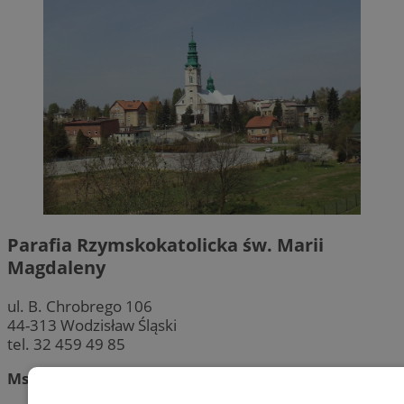
Parafia Rzymskokatolicka św. Marii
Magdaleny
ul. B. Chrobrego 106
44-313 Wodzisław Śląski
tel. 32 459 49 85
Msze św. w niedziele: