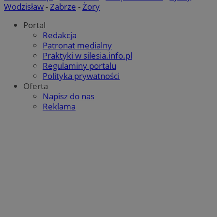
Wodzisław
-
Zabrze
-
Żory
Portal
Redakcja
IDE
1 rok
Google LLC
Patronat medialny
.doubleclick.net
Praktyki w silesia.info.pl
Regulaminy portalu
Polityka prywatności
Oferta
sa-user-id
1 rok
StackAdapt
sync.srv.stackadapt.com
Napisz do nas
Reklama
sa-user-id-v2
1 rok
StackAdapt
.srv.stackadapt.com