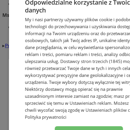
Odpowiedzialne korzystanie z Twoi
00
00
00
00
7
, 9
, 11
, 17
danych
Msze św. w tygodniu:
My i nasi partnerzy używamy plików cookie i podob
00
00
00
technologii do przechowywania i uzyskiwania dostę
od poniedziałku do piątku 7
, 18
(zima – 17
)
00
00
informacji na Twoim urządzeniu oraz do przetwarza
sobota 18
(zima – 17
)
osobowych, takich jak Twój adres IP, unikalne identyf
▸
Przejdź do prezentacji kościoła
dane przeglądania, w celu wyświetlania spersonali
reklam i treści, pomiaru reklam i treści, analizy odb
ulepszania usług.
Dostawcy stron trzecich (1845)
mo
również przetwarzać Twoje dane w tych i innych cel
wykorzystywać precyzyjne dane geolokalizacyjne i c
urządzenia. Twoje wybory dotyczą wyłącznie tej witr
Niektórzy dostawcy mogą opierać się na prawnie
uzasadnionym interesie zamiast na zgodzie; masz p
sprzeciwić się temu w
Ustawieniach reklam
. Możesz
chwili wycofać swoją zgodę w
Ustawieniach plików 
Polityka prywatności