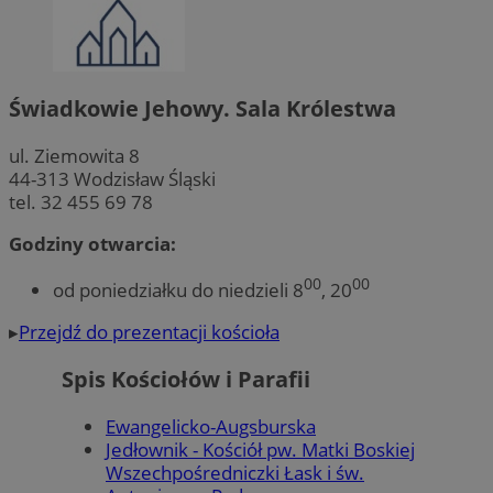
internetowej, takich jak logowanie użytkownika i zarządzanie konte
niezbędnych plików cookie nie można prawidłowo korzystać ze str
internetowej.
Okre
Nazwa
Provider
/
Domena
przechow
Świadkowie Jehowy. Sala Królestwa
QeSessID
wodzislaw.com.pl
1 ro
ul. Ziemowita 8
44-313 Wodzisław Śląski
SessID
wodzislaw.com.pl
1 ro
tel. 32 455 69 78
Godziny otwarcia:
MvSessID
wodzislaw.com.pl
1 ro
00
00
od poniedziałku do niedzieli 8
, 20
INGRESSCOOKIE
Sesj
NGINX Inc.
▸
Przejdź do prezentacji kościoła
bh.contextweb.com
Spis Kościołów i Parafii
Ewangelicko-Augsburska
Jedłownik - Kościół pw. Matki Boskiej
Wszechpośredniczki Łask i św.
euds
.rfihub.com
Sesj