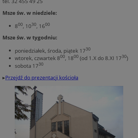
tel. 32 455 49 25
Msze św. w niedziele:
00
30
00
8
, 10
, 16
Msze św. w tygodniu:
30
poniedziałek, środa, piątek 17
00
00
30
wtorek, czwartek 8
, 18
(od 1.X do 8.XI 17
)
30
sobota 17
▸
Przejdź do prezentacji kościoła