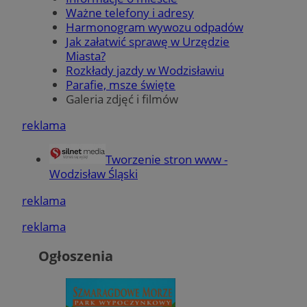
Ważne telefony i adresy
Harmonogram wywozu odpadów
__Secure-ROLLOUT_TOKEN
.youtube.com
5 miesię
tygodn
Jak załatwić sprawę w Urzędzie
Miasta?
Rozkłady jazdy w Wodzisławiu
Parafie, msze święte
Galeria zdjęć i filmów
reklama
Tworzenie stron www -
Wodzisław Śląski
reklama
reklama
Ogłoszenia
CookieScriptConsent
4 tygodnie
CookieScript