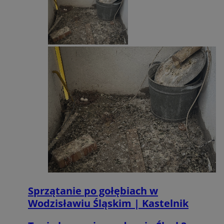
__mguid_
.admaster.cc
_tracker
.travelaudience.com
1 rok 1 miesią
_fbp
2 miesiące 4
Meta Platform Inc.
tygodnie
.wodzislaw.com.pl
__mguid_
.mediago.io
__eoi
.wodzislaw.com.pl
5 miesięcy 4
tygodnie
tuuid_lu
.bidswitch.net
1 rok
Sprzątanie po gołębiach w
Wodzisławiu Śląskim | Kastelnik