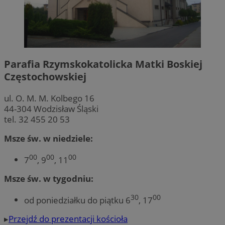
Parafia Rzymskokatolicka Matki Boskiej
Częstochowskiej
ul. O. M. M. Kolbego 16
44-304 Wodzisław Śląski
tel. 32 455 20 53
Msze św. w niedziele:
00
00
00
7
, 9
, 11
Msze św. w tygodniu:
30
00
od poniedziałku do piątku 6
, 17
▸
Przejdź do prezentacji kościoła