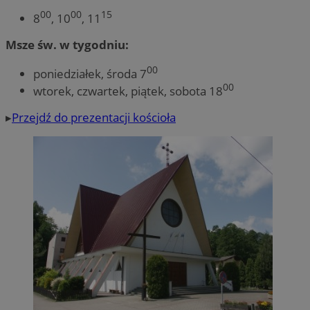
00
00
15
8
, 10
, 11
Msze św. w tygodniu:
00
poniedziałek, środa 7
00
wtorek, czwartek, piątek, sobota 18
▸
Przejdź do prezentacji kościoła