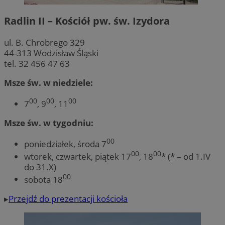
Radlin II – Kościół pw. św. Izydora
ul. B. Chrobrego 329
44-313 Wodzisław Śląski
tel. 32 456 47 63
Msze św. w niedziele:
00
00
00
7
, 9
, 11
Msze św. w tygodniu:
00
poniedziałek, środa 7
00
00
wtorek, czwartek, piątek 17
, 18
* (* – od 1.IV
do 31.X)
00
sobota 18
▸
Przejdź do prezentacji kościoła