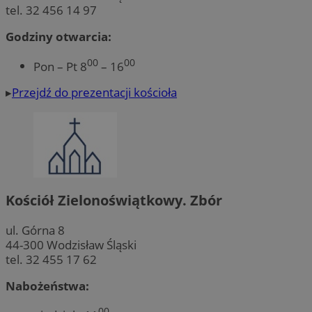
tel. 32 456 14 97
Godziny otwarcia:
00
00
Pon – Pt 8
– 16
▸
Przejdź do prezentacji kościoła
Kościół Zielonoświątkowy. Zbór
ul. Górna 8
44-300 Wodzisław Śląski
tel. 32 455 17 62
Nabożeństwa:
00