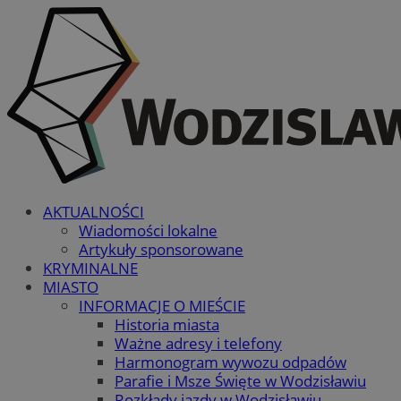
AKTUALNOŚCI
Wiadomości lokalne
Artykuły sponsorowane
KRYMINALNE
MIASTO
INFORMACJE O MIEŚCIE
Historia miasta
Ważne adresy i telefony
Harmonogram wywozu odpadów
Parafie i Msze Święte w Wodzisławiu
Rozkłady jazdy w Wodzisławiu