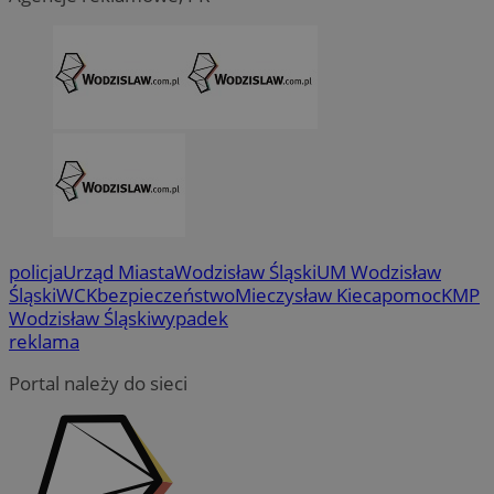
policja
Urząd Miasta
Wodzisław Śląski
UM Wodzisław
Śląski
WCK
bezpieczeństwo
Mieczysław Kieca
pomoc
KMP
Wodzisław Śląski
wypadek
reklama
Portal należy do sieci