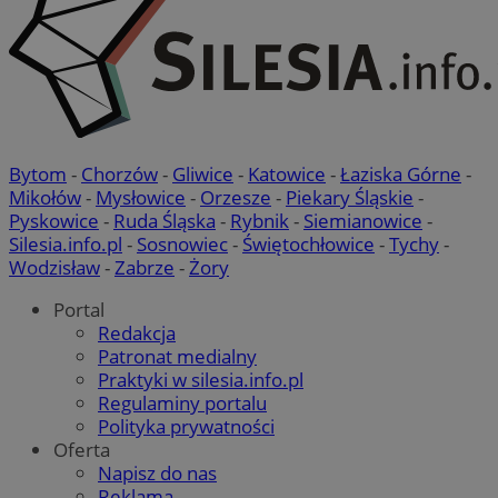
Bytom
-
Chorzów
-
Gliwice
-
Katowice
-
Łaziska Górne
-
Mikołów
-
Mysłowice
-
Orzesze
-
Piekary Śląskie
-
Pyskowice
-
Ruda Śląska
-
Rybnik
-
Siemianowice
-
Silesia.info.pl
-
Sosnowiec
-
Świętochłowice
-
Tychy
-
Wodzisław
-
Zabrze
-
Żory
Portal
Redakcja
Patronat medialny
Praktyki w silesia.info.pl
Regulaminy portalu
Polityka prywatności
Oferta
Napisz do nas
Reklama