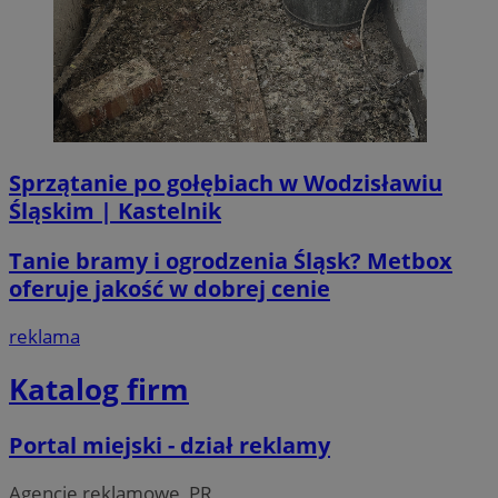
Sprzątanie po gołębiach w Wodzisławiu
Śląskim | Kastelnik
Tanie bramy i ogrodzenia Śląsk? Metbox
oferuje jakość w dobrej cenie
reklama
Katalog firm
Portal miejski - dział reklamy
Agencje reklamowe, PR