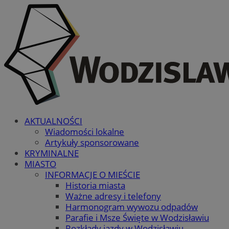
AKTUALNOŚCI
Wiadomości lokalne
Artykuły sponsorowane
KRYMINALNE
MIASTO
INFORMACJE O MIEŚCIE
Historia miasta
Ważne adresy i telefony
Harmonogram wywozu odpadów
Parafie i Msze Święte w Wodzisławiu
Rozkłady jazdy w Wodzisławiu