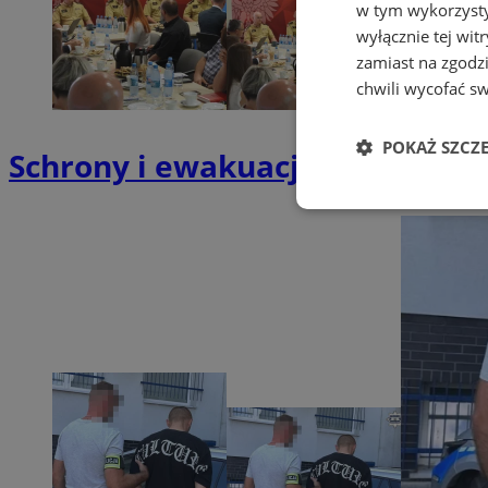
w tym wykorzysty
wyłącznie tej wi
zamiast na zgodz
chwili wycofać s
POKAŻ SZCZ
Schrony i ewakuacja w regioni
Niezbędne
Ni
Niezbędne pliki cook
zarządzanie kontem. 
Nazwa