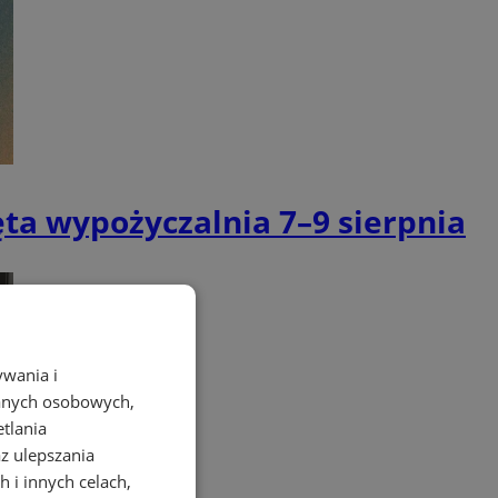
ta wypożyczalnia 7–9 sierpnia
ywania i
danych osobowych,
etlania
az ulepszania
 i innych celach,