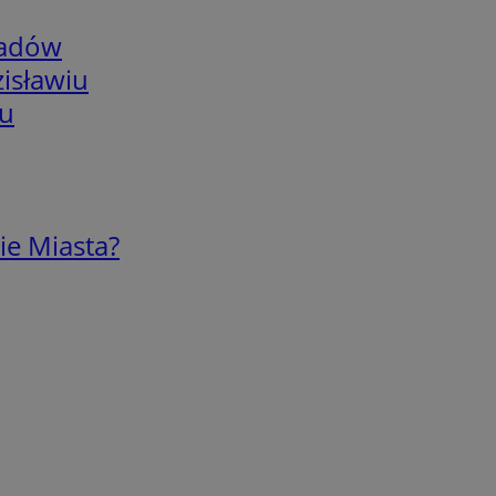
adów
isławiu
iu
ie Miasta?