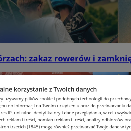
rzach: zakaz rowerów i zamknię
lne korzystanie z Twoich danych
rzy używamy plików cookie i podobnych technologii do przechow
ępu do informacji na Twoim urządzeniu oraz do przetwarzania 
dres IP, unikalne identyfikatory i dane przeglądania, w celu wyświ
h reklam i treści, pomiaru reklam i treści, analizy odbiorców or
tron trzecich (1845)
mogą również przetwarzać Twoje dane w tych