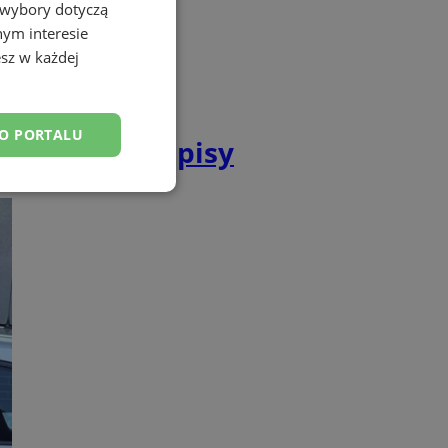
 wybory dotyczą
nym interesie
sz w każdej
DO PORTALU
żą nowe przepisy
esklasyfikowane
ane
owanie użytkownika i
j.