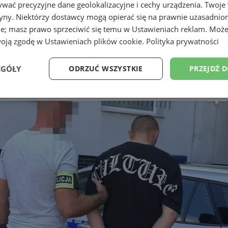
wać precyzyjne dane geolokalizacyjne i cechy urządzenia. Twoje
tryny. Niektórzy dostawcy mogą opierać się na prawnie uzasadnio
ie; masz prawo sprzeciwić się temu w
Ustawieniach reklam
. Może
woją zgodę w
Ustawieniach plików cookie
.
Polityka prywatności
EGÓŁY
ODRZUĆ WSZYSTKIE
PRZEJDŹ 
e. Strażacy i samorządowcy wdro
Wydajność
Targetowanie
Funkcjonalność
Ni
ezbędne
Wydajność
Targetowanie
Funkcjonalność
Niesklasyfikow
ie umożliwiają korzystanie z podstawowych funkcji strony internetowej, takich jak log
Bez niezbędnych plików cookie nie można prawidłowo korzystać ze strony internetowe
Okres
Provider
/
Domena
Opis
przechowywania