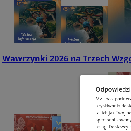
Wawrzynki 2026 na Trzech Wzgó
Odpowiedzia
My i nasi partne
uzyskiwania dost
takich jak Twój a
spersonalizowanyc
usług.
Dostawcy s