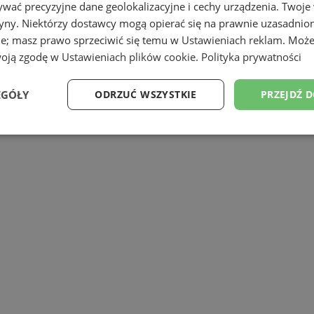
wać precyzyjne dane geolokalizacyjne i cechy urządzenia. Twoje
tryny. Niektórzy dostawcy mogą opierać się na prawnie uzasadnio
ie; masz prawo sprzeciwić się temu w
Ustawieniach reklam
. Może
woją zgodę w
Ustawieniach plików cookie
.
Polityka prywatności
cy i polityki społecznej przyznała, że mi
EGÓŁY
ODRZUĆ WSZYSTKIE
PRZEJDŹ 
Co znajdzie się w projekcie zmian?
Wydajność
Targetowanie
Funkcjonalność
Ni
ezbędne
Wydajność
Targetowanie
Funkcjonalność
Niesklasyfikow
ie umożliwiają korzystanie z podstawowych funkcji strony internetowej, takich jak log
Bez niezbędnych plików cookie nie można prawidłowo korzystać ze strony internetowe
Okres
Provider
/
Domena
Opis
przechowywania