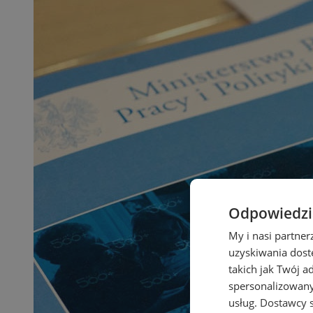
Odpowiedzia
My i nasi partne
uzyskiwania dost
takich jak Twój a
spersonalizowanyc
usług.
Dostawcy s