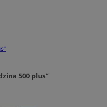
us"
zina 500 plus”