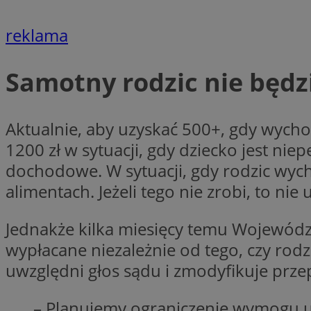
QeSessID
reklama
SessID
MvSessID
Samotny rodzic nie będz
INGRESSCOOKIE
euds
Aktualnie, aby uzyskać 500+, gdy wycho
1200 zł w sytuacji, gdy dziecko jest ni
dochodowe. W sytuacji, gdy rodzic wych
__cf_bm
alimentach. Jeżeli tego nie zrobi, to nie
li_gc
Jednakże kilka miesięcy temu Wojewódz
wypłacane niezależnie od tego, czy rod
__Secure-ROLLOU
uwzględni głos sądu i zmodyfikuje przep
– Planujemy ograniczenie wymogu u