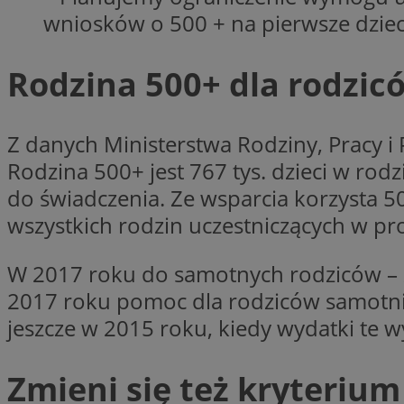
wniosków o 500 + na pierwsze dzie
CookieScriptConse
Rodzina 500+ dla rodzi
Z danych Ministerstwa Rodziny, Pracy i
VISITOR_PRIVACY_
Rodzina 500+ jest 767 tys. dzieci w ro
do świadczenia. Ze wsparcia korzysta 50
wszystkich rodzin uczestniczących w pr
suid
W 2017 roku do samotnych rodziców – z 
2017 roku pomoc dla rodziców samotnie 
jeszcze w 2015 roku, kiedy wydatki te wy
Nazwa
Pro
Nazwa
Nazwa
Zmieni się też kryteri
Do
Nazwa
ustat_bzgfew1atv22
sa-user-id
google_push
.bi