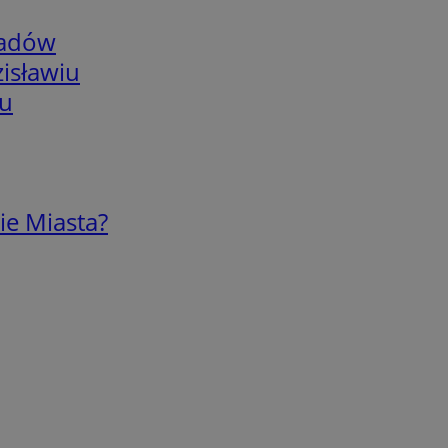
adów
isławiu
iu
ie Miasta?