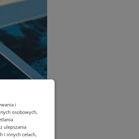
ywania i
danych osobowych,
etlania
az ulepszania
 i innych celach,