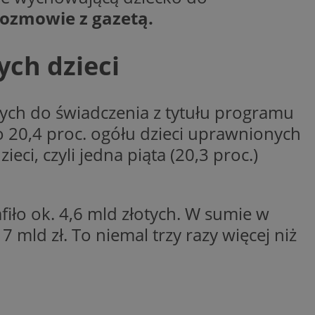
ctwem bezpiecznych
rozmowie z gazetą.
 tym samym
nych danych.
rzez usługę Cookie-
ch dzieci
preferencji
 na pliki cookie.
ookie Cookie-
nych do świadczenia z tytułu programu
nformacje o zgodzie
ncjach dotyczących
o 20,4 proc. ogółu dzieci uprawnionych
ia z witryny.
olityki prywatności
ich przestrzeganie
ci, czyli jedna piąta (20,3 proc.)
temu użytkownik nie
woich preferencji,
 z regulacjami
 identyfikatora
iło ok. 4,6 mld złotych. W sumie w
ld zł. To niemal trzy razy więcej niż
 i przechowywania
ia interakcji