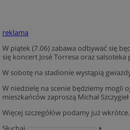
QeSessID
SessID
MvSessID
reklama
INGRESSCOOKIE
W piątek (7.06) zabawa odbywać się bę
euds
się koncert José Torresa oraz salsotek
W sobotę na stadionie wystąpią gwiazdy 
__cf_bm
W niedzielę na scenie będziemy mogli 
li_gc
mieszkańców zaproszą Michał Szczygieł 
__Secure-ROLLOU
Więcej szczegółów podamy już wkrótce.
Słuchaj
⏵︎