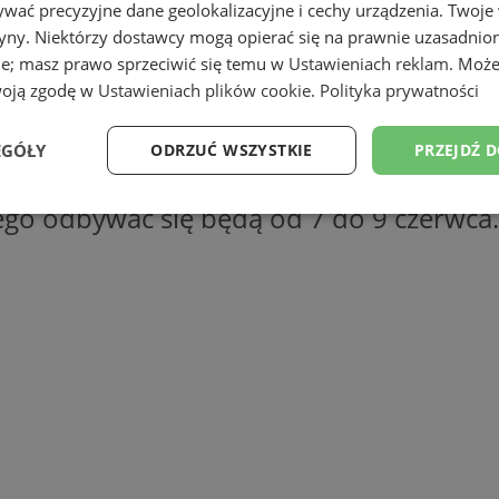
wać precyzyjne dane geolokalizacyjne i cechy urządzenia. Twoje
tryny. Niektórzy dostawcy mogą opierać się na prawnie uzasadnio
ie; masz prawo sprzeciwić się temu w
Ustawieniach reklam
. Może
woją zgodę w
Ustawieniach plików cookie
.
Polityka prywatności
EGÓŁY
ODRZUĆ WSZYSTKIE
PRZEJDŹ 
ego odbywać się będą od 7 do 9 czerwca. 
Wydajność
Targetowanie
Funkcjonalność
Ni
ezbędne
Wydajność
Targetowanie
Funkcjonalność
Niesklasyfikow
ie umożliwiają korzystanie z podstawowych funkcji strony internetowej, takich jak log
Bez niezbędnych plików cookie nie można prawidłowo korzystać ze strony internetowe
Okres
Provider
/
Domena
Opis
przechowywania