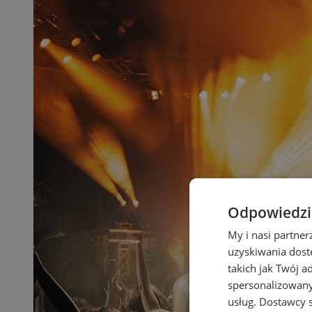
Odpowiedzia
My i nasi partne
uzyskiwania dost
takich jak Twój a
spersonalizowanyc
usług.
Dostawcy s