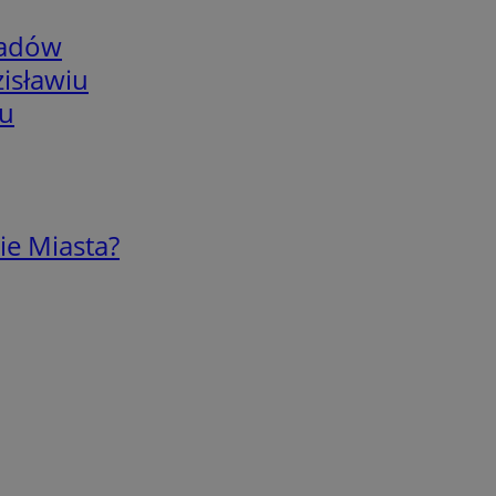
adów
isławiu
iu
ie Miasta?