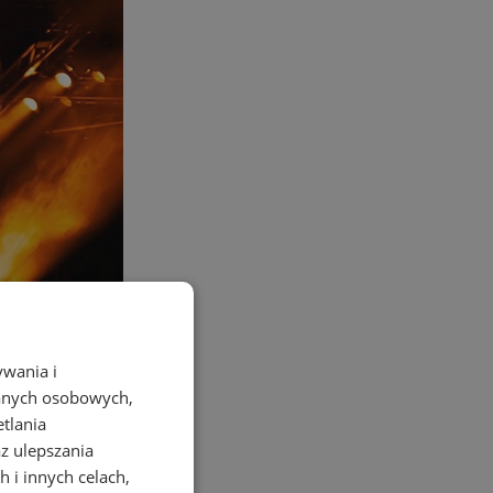
ywania i
danych osobowych,
etlania
az ulepszania
 i innych celach,