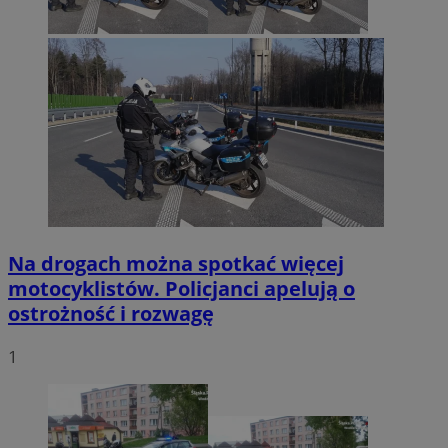
Na drogach można spotkać więcej
motocyklistów. Policjanci apelują o
ostrożność i rozwagę
1