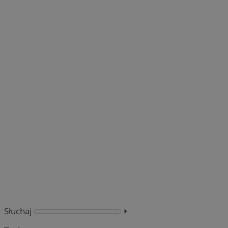
Słuchaj
⏵︎