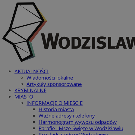
AKTUALNOŚCI
Wiadomości lokalne
Artykuły sponsorowane
KRYMINALNE
MIASTO
INFORMACJE O MIEŚCIE
Historia miasta
Ważne adresy i telefony
Harmonogram wywozu odpadów
Parafie i Msze Święte w Wodzisławiu
Rozkłady jazdy w Wodzisławiu