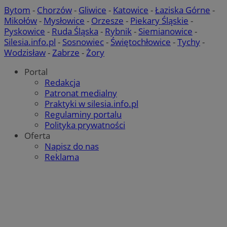
Bytom
-
Chorzów
-
Gliwice
-
Katowice
-
Łaziska Górne
-
Mikołów
-
Mysłowice
-
Orzesze
-
Piekary Śląskie
-
Pyskowice
-
Ruda Śląska
-
Rybnik
-
Siemianowice
-
Silesia.info.pl
-
Sosnowiec
-
Świętochłowice
-
Tychy
-
Wodzisław
-
Zabrze
-
Żory
Portal
Redakcja
Patronat medialny
Praktyki w silesia.info.pl
Regulaminy portalu
Polityka prywatności
Oferta
Napisz do nas
Reklama