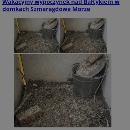
Wakacyjny wypoczynek nad Bałtykiem w
domkach Szmaragdowe Morze