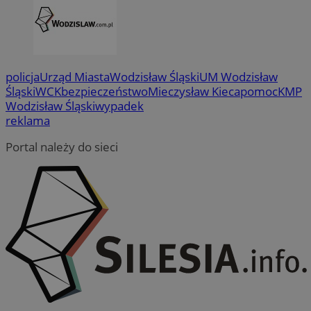
policja
Urząd Miasta
Wodzisław Śląski
UM Wodzisław
Śląski
WCK
bezpieczeństwo
Mieczysław Kieca
pomoc
KMP
Wodzisław Śląski
wypadek
reklama
Portal należy do sieci