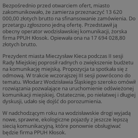
Bezpośrednio przed otwarciem ofert, miasto
zakomunikowało, że zamierza przeznaczyć 13 620
000,00 złotych brutto na sfinansowanie zamówienia. Do
przetargu zgłoszono jedną ofertę. Przedstawił ją
obecny operator wodzisławskiej komunikacji, żorska
firma PPUH Kłosok. Opiewała ona na 17 694 028,80
złotych brutto.
Prezydent miasta Mieczysław Kieca podczas II sesji
Rady Miejskiej poprosił radnych o zwiększenie budżetu
na komunikację miejską. Propozycja ta spotkała się z
odmową. W trakcie wczorajszej III sesji powrócono do
tematu. Włodarz Wodzisławia Śląskiego szeroko omówił
rozwiązania pozwalające na uruchomienie odświeżonej
komunikacji miejskiej. Ostatecznie, po niełatwej i długiej
dyskusji, udało się dojść do porozumienia.
W nadchodzącym roku na wodzisławskie drogi wyjadą
nowe, sprawne, ekologiczne pojazdy z jeszcze lepszą
siecią komunikacyjną, które ponownie obsługiwać
będzie firma PPUH Kłosok.