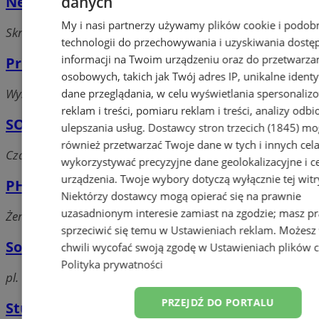
Neone
danych
My i nasi partnerzy używamy plików cookie i podob
Skrzyszowska, 44-304 Wodzisław Śląski
technologii do przechowywania i uzyskiwania dostę
informacji na Twoim urządzeniu oraz do przetwarza
Printy Poland
osobowych, takich jak Twój adres IP, unikalne identyf
Wyszyńskiego, 44-300 Wodzisław Śląski
dane przeglądania, w celu wyświetlania spersonali
reklam i treści, pomiaru reklam i treści, analizy odb
SOCIAL MEDIA PARTNER .PRO
ulepszania usług.
Dostawcy stron trzecich (1845)
mo
również przetwarzać Twoje dane w tych i innych cel
Czarnieckiego, 44-300 Wodzisław Śląski
wykorzystywać precyzyjne dane geolokalizacyjne i c
urządzenia. Twoje wybory dotyczą wyłącznie tej witr
PHU Templum
Niektórzy dostawcy mogą opierać się na prawnie
uzasadnionym interesie zamiast na zgodzie; masz p
Żeromskiego, 44-300 Wodzisław Śląski
sprzeciwić się temu w
Ustawieniach reklam
. Możesz
Sonar. Laboratorium fotograficzne
chwili wycofać swoją zgodę w
Ustawieniach plików 
Polityka prywatności
pl. Gladbeck, 44-300 Wodzisław Śląski
PRZEJDŹ DO PORTALU
Studio reklamy Efekt