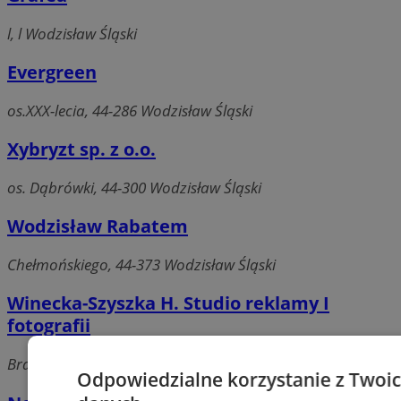
l, l Wodzisław Śląski
Evergreen
os.XXX-lecia, 44-286 Wodzisław Śląski
Xybryzt sp. z o.o.
os. Dąbrówki, 44-300 Wodzisław Śląski
Wodzisław Rabatem
Chełmońskiego, 44-373 Wodzisław Śląski
Winecka-Szyszka H. Studio reklamy I
fotografii
Bracka 9b, 44-300 Wodzisław Śląski
Odpowiedzialne korzystanie z Twoi