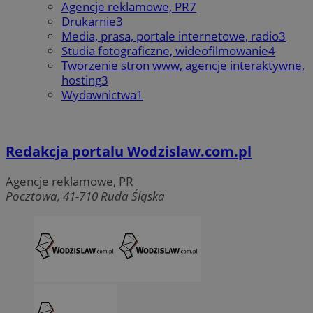
Agencje reklamowe, PR
7
Drukarnie
3
Media, prasa, portale internetowe, radio
3
Studia fotograficzne, wideofilmowanie
4
Tworzenie stron www, agencje interaktywne,
hosting
3
Wydawnictwa
1
Redakcja portalu Wodzislaw.com.pl
Agencje reklamowe, PR
Pocztowa, 41-710 Ruda Śląska