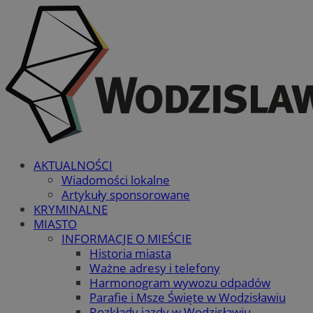
AKTUALNOŚCI
Wiadomości lokalne
Artykuły sponsorowane
KRYMINALNE
MIASTO
INFORMACJE O MIEŚCIE
Historia miasta
Ważne adresy i telefony
Harmonogram wywozu odpadów
Parafie i Msze Święte w Wodzisławiu
Rozkłady jazdy w Wodzisławiu