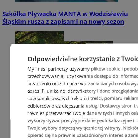
Szkółka Pływacka MANTA w Wodzisławiu
Śląskim rusza z zapisami na nowy sezon
Odpowiedzialne korzystanie z Twoi
My i nasi partnerzy używamy plików cookie i podob
przechowywania i uzyskiwania dostępu do informac
urządzeniu oraz do przetwarzania danych osobowych
adres IP, unikalne identyfikatory i dane przeglądani
spersonalizowanych reklam i treści, pomiaru reklam i
odbiorców oraz ulepszania usług.
Dostawcy stron tr
również przetwarzać Twoje dane w tych i innych cel
wykorzystywać precyzyjne dane geolokalizacyjne i c
Twoje wybory dotyczą wyłącznie tej witryny. Niekt
opierać się na prawnie uzasadnionym interesie zami