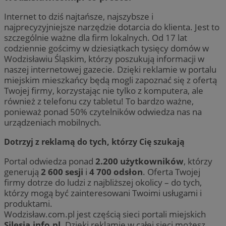
Internet to dziś najtańsze, najszybsze i
najprecyzyjniejsze narzędzie dotarcia do klienta. Jest to
szczególnie ważne dla firm lokalnych. Od 17 lat
codziennie gościmy w dziesiątkach tysięcy domów w
Wodzisławiu Śląskim, którzy poszukują informacji w
naszej internetowej gazecie. Dzięki reklamie w portalu
miejskim mieszkańcy będą mogli zapoznać się z ofertą
Twojej firmy, korzystając nie tylko z komputera, ale
również z telefonu czy tabletu! To bardzo ważne,
ponieważ ponad 50% czytelników odwiedza nas na
urządzeniach mobilnych.
Dotrzyj z reklamą do tych, którzy Cię szukają
Portal odwiedza ponad
2.200 użytkowników
, którzy
generują
2 600 sesji
i
4 700 odsłon
. Oferta Twojej
firmy dotrze do ludzi z najbliższej okolicy – do tych,
którzy mogą być zainteresowani Twoimi usługami i
produktami.
Wodzisław.com.pl jest częścią sieci portali miejskich
Silesia.info.pl
. Dzięki reklamie w całej sieci możesz