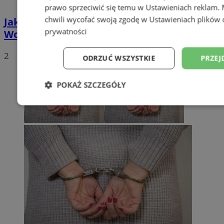
prawo sprzeciwić się temu w
Ustawieniach reklam
.
chwili wycofać swoją zgodę w
Ustawieniach plików 
Jak uzyskać Kartę Dużej Rodziny w
prywatności
Wodzisławiu? Poznaj plusy jej posiadania
2
ODRZUĆ WSZYSTKIE
PRZEJ
POKAŻ SZCZEGÓŁY
Niezbędne
Wydajność
Targetowani
Niesklasyfikowane
Niezbędne
Wydajność
Targetowanie
Funkcjonalno