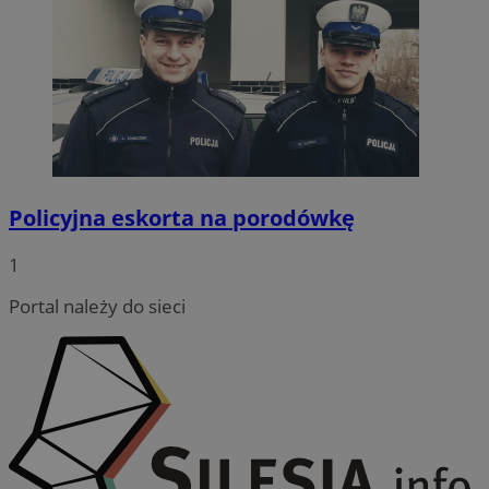
wodzislaw.com.pl
VISITOR_PRIVACY_METADATA
5 miesi
Policyjna eskorta na porodówkę
YouTube
tygod
.youtube.com
1
Portal należy do sieci