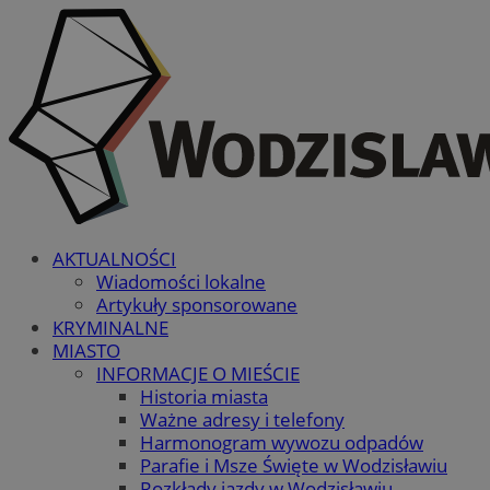
AKTUALNOŚCI
Wiadomości lokalne
Artykuły sponsorowane
KRYMINALNE
MIASTO
INFORMACJE O MIEŚCIE
Historia miasta
Ważne adresy i telefony
Harmonogram wywozu odpadów
Parafie i Msze Święte w Wodzisławiu
Rozkłady jazdy w Wodzisławiu