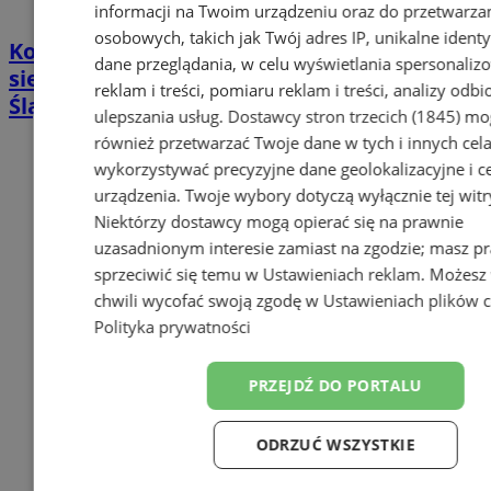
informacji na Twoim urządzeniu oraz do przetwarza
osobowych, takich jak Twój adres IP, unikalne identyf
Koncert ku pamięci Richarda Kügelego 15
dane przeglądania, w celu wyświetlania spersonali
sierpnia w kościele WNMP w Wodzisławiu
reklam i treści, pomiaru reklam i treści, analizy odb
Śląskim
ulepszania usług.
Dostawcy stron trzecich (1845)
mo
również przetwarzać Twoje dane w tych i innych cel
wykorzystywać precyzyjne dane geolokalizacyjne i c
urządzenia. Twoje wybory dotyczą wyłącznie tej witr
Niektórzy dostawcy mogą opierać się na prawnie
uzasadnionym interesie zamiast na zgodzie; masz p
sprzeciwić się temu w
Ustawieniach reklam
. Możesz
chwili wycofać swoją zgodę w
Ustawieniach plików 
Polityka prywatności
PRZEJDŹ DO PORTALU
ODRZUĆ WSZYSTKIE