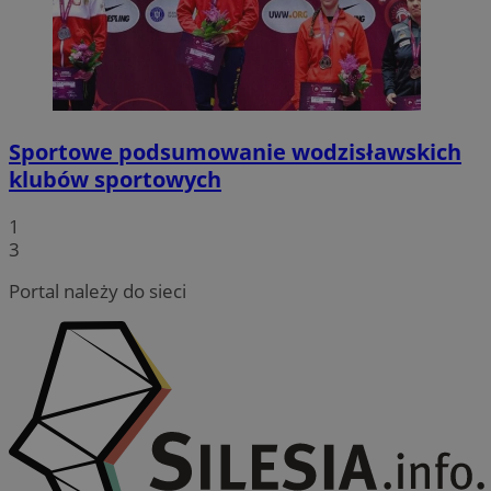
Sportowe podsumowanie wodzisławskich
klubów sportowych
1
3
Portal należy do sieci
CookieScriptConsent
4 tygodnie
CookieScript
wodzislaw.com.pl