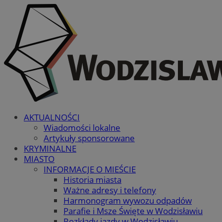
AKTUALNOŚCI
Wiadomości lokalne
Artykuły sponsorowane
KRYMINALNE
MIASTO
INFORMACJE O MIEŚCIE
Historia miasta
Ważne adresy i telefony
Harmonogram wywozu odpadów
Parafie i Msze Święte w Wodzisławiu
Rozkłady jazdy w Wodzisławiu