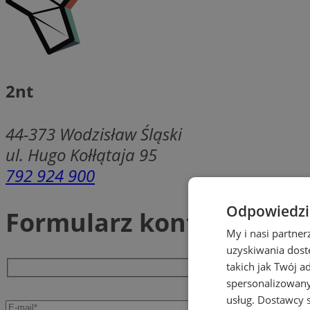
2nt
44-373
Wodzisław Śląski
ul. Hugo Kołłątaja 95
792 924 900
Odpowiedzia
Formularz kontaktowy
My i nasi partne
uzyskiwania dost
takich jak Twój a
spersonalizowanyc
usług.
Dostawcy s