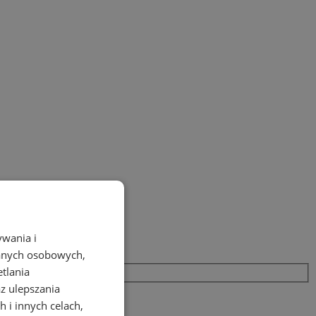
ywania i
danych osobowych,
etlania
az ulepszania
 i innych celach,