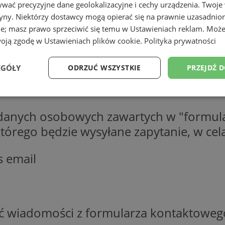
wać precyzyjne dane geolokalizacyjne i cechy urządzenia. Twoje
tryny. Niektórzy dostawcy mogą opierać się na prawnie uzasadnio
ie; masz prawo sprzeciwić się temu w
Ustawieniach reklam
. Może
woją zgodę w
Ustawieniach plików cookie
.
Polityka prywatności
EGÓŁY
ODRZUĆ WSZYSTKIE
PRZEJDŹ 
Wydajność
Targetowanie
Funkcjonalność
Ni
 danych osobowych zawartych w "formula
o którego będzie wysyłane zapytanie, w c
s email
ezbędne
Wydajność
Targetowanie
Funkcjonalność
Niesklasyfikow
ie umożliwiają korzystanie z podstawowych funkcji strony internetowej, takich jak log
Bez niezbędnych plików cookie nie można prawidłowo korzystać ze strony internetowe
ść wiadomości z formularza kontaktoweg
Okres
Provider
/
Domena
Opis
przechowywania