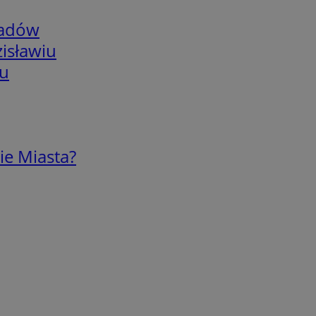
adów
isławiu
iu
ie Miasta?