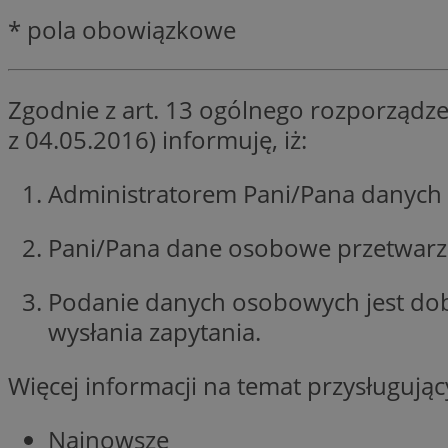
QeSessID
* pola obowiązkowe
SessID
MvSessID
Zgodnie z art. 13 ogólnego rozporządze
INGRESSCOOKIE
z 04.05.2016) informuję, iż:
euds
Administratorem Pani/Pana danych 
Pani/Pana dane osobowe przetwarzan
__cf_bm
Podanie danych osobowych jest do
li_gc
wysłania zapytania.
__Secure-ROLLOU
Więcej informacji na temat przysługuj
Najnowsze