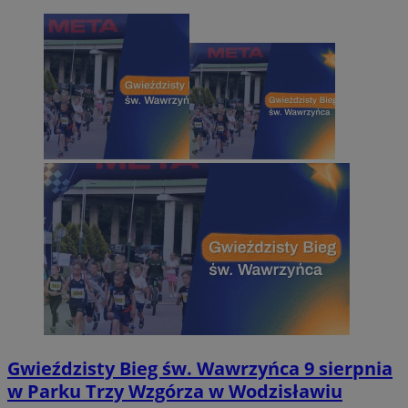
Gwieździsty Bieg św. Wawrzyńca 9 sierpnia
w Parku Trzy Wzgórza w Wodzisławiu