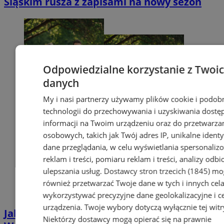
Śląskim rusza z zapisami na nowy sezon
Odpowiedzialne korzystanie z Twoi
danych
My i nasi partnerzy używamy plików cookie i podob
technologii do przechowywania i uzyskiwania dostę
informacji na Twoim urządzeniu oraz do przetwarza
osobowych, takich jak Twój adres IP, unikalne identyf
dane przeglądania, w celu wyświetlania spersonali
reklam i treści, pomiaru reklam i treści, analizy odb
ulepszania usług.
Dostawcy stron trzecich (1845)
mo
również przetwarzać Twoje dane w tych i innych cel
wykorzystywać precyzyjne dane geolokalizacyjne i c
urządzenia. Twoje wybory dotyczą wyłącznie tej witr
Jak uzyskać Kartę Dużej Rodziny w
Niektórzy dostawcy mogą opierać się na prawnie