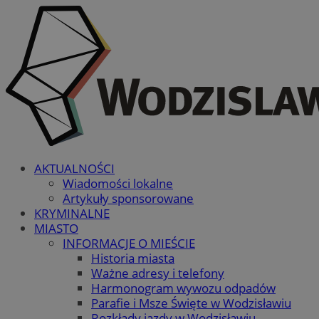
AKTUALNOŚCI
Wiadomości lokalne
Artykuły sponsorowane
KRYMINALNE
MIASTO
INFORMACJE O MIEŚCIE
Historia miasta
Ważne adresy i telefony
Harmonogram wywozu odpadów
Parafie i Msze Święte w Wodzisławiu
Rozkłady jazdy w Wodzisławiu