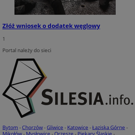
Złóż wniosek o dodatek węglowy
CookieScriptConsent
4 tygodnie
CookieScript
1
wodzislaw.com.pl
Portal należy do sieci
VISITOR_PRIVACY_METADATA
5 miesię
YouTube
tygodn
.youtube.com
Bytom
-
Chorzów
-
Gliwice
-
Katowice
-
Łaziska Górne
-
Mikołów
-
Mysłowice
-
Orzesze
-
Piekary Śląskie
-