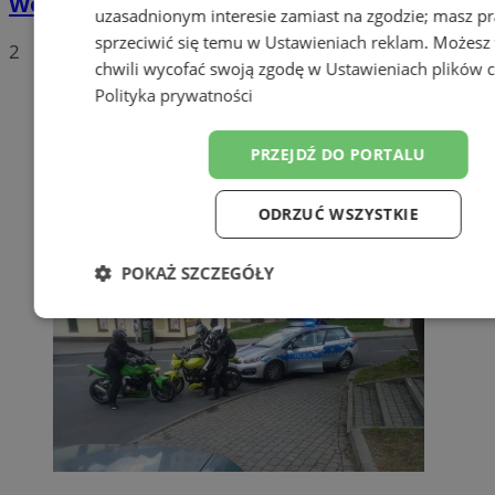
Wodzisławiu? Poznaj plusy jej posiadania
uzasadnionym interesie zamiast na zgodzie; masz p
sprzeciwić się temu w
Ustawieniach reklam
. Możesz
2
chwili wycofać swoją zgodę w
Ustawieniach plików 
Polityka prywatności
PRZEJDŹ DO PORTALU
ODRZUĆ WSZYSTKIE
POKAŻ SZCZEGÓŁY
Niezbędne
Wydajność
Target
Funkcjonalność
Niesklasyfiko