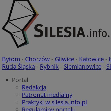
VISITOR_PRIVACY_
suid
Bytom
-
Chorzów
-
Gliwice
-
Katowice
-
Nazwa
Pro
Ruda Śląska
-
Rybnik
-
Siemianowice
-
S
Nazwa
Nazwa
Do
Nazwa
ustat_bzgfew1atv22
sa-user-id
google_push
.bi
ustat_5m903178nn
Portal
pb_rtb_ev_part
ustat_cc225t1gm
Redakcja
ustat_uai24kaxgd3
Patronat medialny
_tracker
ustat_rwjcp6gvtp7
Praktyki w silesia.info.pl
ustat_nq9fkmluith
Regulaminy portalu
__eoi