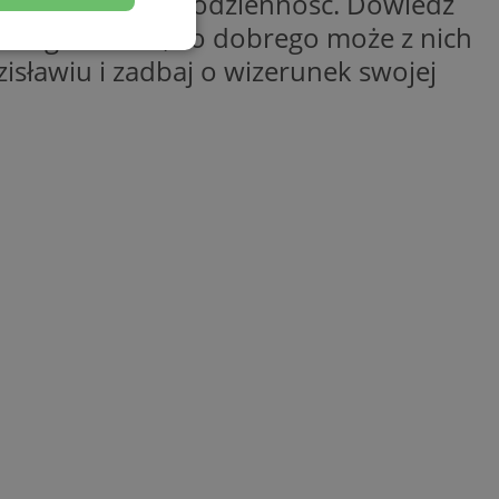
 stron www
to codzienność. Dowiedz
eting i zobacz, co dobrego może z nich
esklasyfikowane
sławiu i zadbaj o wizerunek swojej
ane
owanie użytkownika i
j.
entyfikator sesji.
entyfikator sesji.
entyfikator sesji.
erów obsługuje
ekście
lu optymalizacji