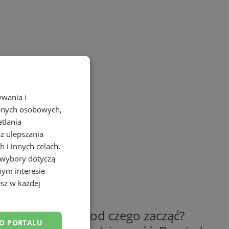
ywania i
danych osobowych,
etlania
az ulepszania
 i innych celach,
 wybory dotyczą
nym interesie
ting
sz w każdej
jednak nie wiesz od czego zacząć?
DO PORTALU