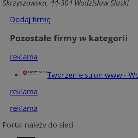
Skrzyszowska, 44-304 Wodzisław Śląski
euds
Dodaj firmę
__cf_bm
Pozostałe firmy w kategorii
li_gc
reklama
__Secure-ROLLOU
Tworzenie stron www - Wo
reklama
reklama
CookieScriptConse
Portal należy do sieci