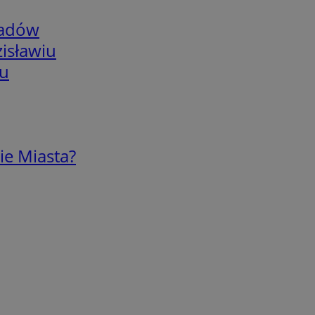
adów
isławiu
iu
ie Miasta?