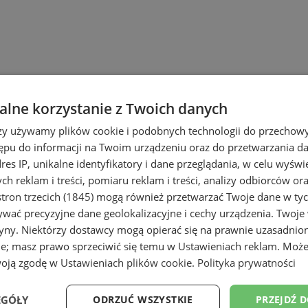
lne korzystanie z Twoich danych
rzy używamy plików cookie i podobnych technologii do przechow
ępu do informacji na Twoim urządzeniu oraz do przetwarzania 
aktywne, hosting
dres IP, unikalne identyfikatory i dane przeglądania, w celu wyświ
h reklam i treści, pomiaru reklam i treści, analizy odbiorców or
tron trzecich (1845)
mogą również przetwarzać Twoje dane w tych
wać precyzyjne dane geolokalizacyjne i cechy urządzenia. Twoje
tryny. Niektórzy dostawcy mogą opierać się na prawnie uzasadnio
encje interaktywne, hos
ie; masz prawo sprzeciwić się temu w
Ustawieniach reklam
. Może
woją zgodę w
Ustawieniach plików cookie
.
Polityka prywatności
Ma chęć
stworzyć stronę internetową
, 
EGÓŁY
ODRZUĆ WSZYSTKIE
PRZEJDŹ 