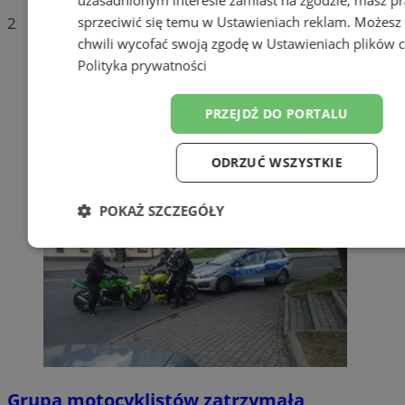
sprzeciwić się temu w
Ustawieniach reklam
. Możesz
2
chwili wycofać swoją zgodę w
Ustawieniach plików 
Polityka prywatności
PRZEJDŹ DO PORTALU
ODRZUĆ WSZYSTKIE
POKAŻ SZCZEGÓŁY
Niezbędne
Wydajność
Target
Funkcjonalność
Niesklasyfiko
Grupa motocyklistów zatrzymała