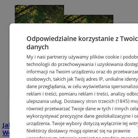
Odpowiedzialne korzystanie z Twoi
danych
My i nasi partnerzy używamy plików cookie i podob
technologii do przechowywania i uzyskiwania dostę
informacji na Twoim urządzeniu oraz do przetwarza
osobowych, takich jak Twój adres IP, unikalne identyf
dane przeglądania, w celu wyświetlania spersonali
reklam i treści, pomiaru reklam i treści, analizy odb
ulepszania usług.
Dostawcy stron trzecich (1845)
mo
również przetwarzać Twoje dane w tych i innych cel
wykorzystywać precyzyjne dane geolokalizacyjne i c
urządzenia. Twoje wybory dotyczą wyłącznie tej witr
Jak uzyskać Kartę Dużej Rodziny w
Niektórzy dostawcy mogą opierać się na prawnie
Wodzisławiu? Poznaj plusy jej posiadania
uzasadnionym interesie zamiast na zgodzie; masz p