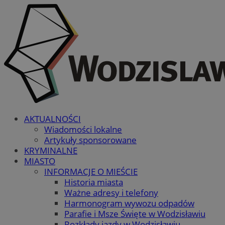
AKTUALNOŚCI
Wiadomości lokalne
Artykuły sponsorowane
KRYMINALNE
MIASTO
INFORMACJE O MIEŚCIE
Historia miasta
Ważne adresy i telefony
Harmonogram wywozu odpadów
Parafie i Msze Święte w Wodzisławiu
Rozkłady jazdy w Wodzisławiu