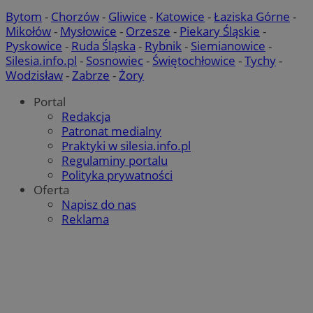
Bytom
-
Chorzów
-
Gliwice
-
Katowice
-
Łaziska Górne
-
Mikołów
-
Mysłowice
-
Orzesze
-
Piekary Śląskie
-
VISITOR_PRIVACY_METADATA
5 miesię
YouTube
tygodn
.youtube.com
Pyskowice
-
Ruda Śląska
-
Rybnik
-
Siemianowice
-
Silesia.info.pl
-
Sosnowiec
-
Świętochłowice
-
Tychy
-
Wodzisław
-
Zabrze
-
Żory
Portal
Redakcja
Patronat medialny
Praktyki w silesia.info.pl
Regulaminy portalu
Polityka prywatności
Oferta
Napisz do nas
Reklama
suid
1 ro
Simplifi Holdings