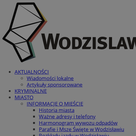
AKTUALNOŚCI
Wiadomości lokalne
Artykuły sponsorowane
KRYMINALNE
MIASTO
INFORMACJE O MIEŚCIE
Historia miasta
Ważne adresy i telefony
Harmonogram wywozu odpadów
Parafie i Msze Święte w Wodzisławiu
Rozkłady jazdy w Wodzisławiu