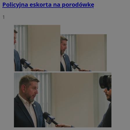
Policyjna eskorta na porodówkę
SessID
wodzislaw.com.pl
1 ro
1
MvSessID
wodzislaw.com.pl
1 ro
INGRESSCOOKIE
Sesj
NGINX Inc.
bh.contextweb.com
euds
.rfihub.com
Sesj
Google Privacy Policy