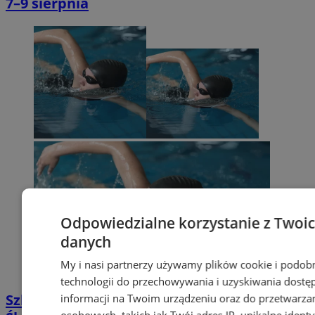
7–9 sierpnia
Odpowiedzialne korzystanie z Twoi
danych
My i nasi partnerzy używamy plików cookie i podob
technologii do przechowywania i uzyskiwania dostę
Szkółka Pływacka MANTA w Wodzisławiu
informacji na Twoim urządzeniu oraz do przetwarza