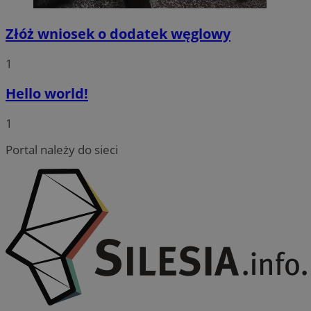
Złóż wniosek o dodatek węglowy
1
Hello world!
1
Portal należy do sieci
CookieScriptConsent
4 tygodnie
CookieScript
wodzislaw.com.pl