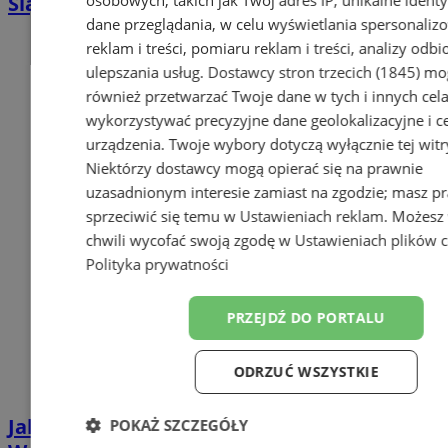
osobowych, takich jak Twój adres IP, unikalne identyf
Śląskim rusza z zapisami na nowy sezon
dane przeglądania, w celu wyświetlania spersonali
reklam i treści, pomiaru reklam i treści, analizy odb
ulepszania usług.
Dostawcy stron trzecich (1845)
mo
również przetwarzać Twoje dane w tych i innych cel
wykorzystywać precyzyjne dane geolokalizacyjne i c
urządzenia. Twoje wybory dotyczą wyłącznie tej witr
Niektórzy dostawcy mogą opierać się na prawnie
uzasadnionym interesie zamiast na zgodzie; masz p
sprzeciwić się temu w
Ustawieniach reklam
. Możesz
chwili wycofać swoją zgodę w
Ustawieniach plików 
Polityka prywatności
PRZEJDŹ DO PORTALU
ODRZUĆ WSZYSTKIE
Jak uzyskać Kartę Dużej Rodziny w
POKAŻ SZCZEGÓŁY