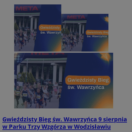
Gwieździsty Bieg św. Wawrzyńca 9 sierpnia
w Parku Trzy Wzgórza w Wodzisławiu