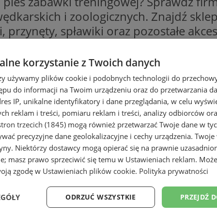
 pies zabawki treningowej? Sprawdź firm
wędkarskich i zoologicznych. Znajdź skl
ki, przynęty, spławiki oraz pozostałe a
ów zoologicznych w Wodzisławiu. Zaopatrz
e! Sprawdź!
lne korzystanie z Twoich danych
rzy używamy plików cookie i podobnych technologii do przechow
logiczny w Wodzisławiu
ępu do informacji na Twoim urządzeniu oraz do przetwarzania 
dres IP, unikalne identyfikatory i dane przeglądania, w celu wyświ
h reklam i treści, pomiaru reklam i treści, analizy odbiorców or
apewnić najlepsze warunki rozwoju. Koni
tron trzecich (1845)
mogą również przetwarzać Twoje dane w tych
wać precyzyjne dane geolokalizacyjne i cechy urządzenia. Twoje
ale także emocjonalnych. Na szczęście ni
tryny. Niektórzy dostawcy mogą opierać się na prawnie uzasadnio
p zoologiczny, gdzie czekają na Ciebie 
ie; masz prawo sprzeciwić się temu w
Ustawieniach reklam
. Może
jętnie, czy szukasz akcesorium dla zwie
woją zgodę w
Ustawieniach plików cookie
.
Polityka prywatności
dzisławiu – koniecznie skorzystaj z nas
ych, suplementy, przysmaki, zabawki, poi
EGÓŁY
ODRZUĆ WSZYSTKIE
PRZEJDŹ 
o asortymentu. Niektóre firmy oferują t