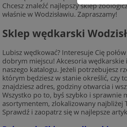
Chcesz znaleźć najlepszy sklep zoologic
Niezbędne
właśnie w Wodzisławiu. Zapraszamy!
Sklep wędkarski Wodzis
Ni
Lubisz wędkować? Interesuje Cię połów
Niezbędne pliki cook
dobrym miejscu! Akcesoria wędkarskie i 
zarządzanie kontem. 
naszego katalogu. Jeżeli potrzebujesz r
Nazwa
którym będziesz w stanie określić, czy to
QeSessID
znajdziesz adres, godziny otwarcia i ws
SessID
Wszystko po to, byś szybko i sprawnie
MvSessID
asortymentem, zlokalizowany najbliżej
INGRESSCOOKIE
Sprawdź i zaopatrz się w najlepsze arty
euds