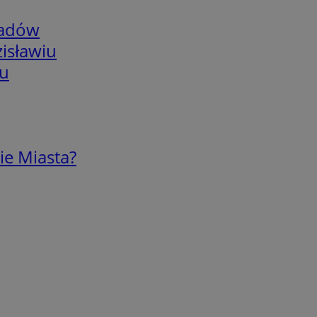
adów
isławiu
iu
ie Miasta?