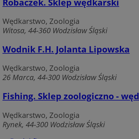
Robaczek. Sklep wędkarski
Wędkarstwo, Zoologia
__cf_bm
Witosa, 44-360 Wodzisław Śląski
li_gc
Wodnik F.H. Jolanta Lipowska
__Secure-ROLLOU
Wędkarstwo, Zoologia
26 Marca, 44-300 Wodzisław Śląski
Fishing. Sklep zoologiczno - wę
CookieScriptConse
Wędkarstwo, Zoologia
Rynek, 44-300 Wodzisław Śląski
VISITOR_PRIVACY_