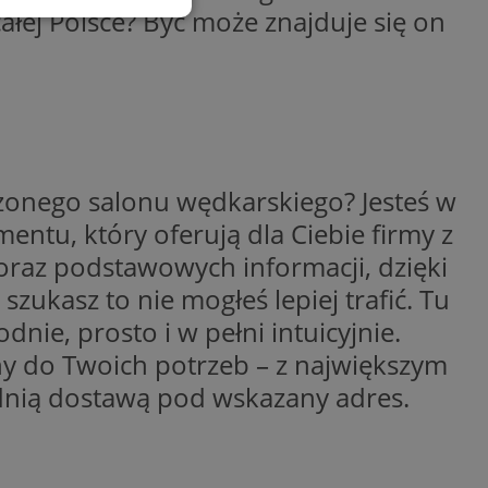
ałej Polsce? Być może znajduje się on
esklasyfikowane
ane
zonego salonu wędkarskiego? Jesteś w
owanie użytkownika i
entu, który oferują dla Ciebie firmy z
j.
i oraz podstawowych informacji, dzięki
szukasz to nie mogłeś lepiej trafić. Tu
entyfikator sesji.
nie, prosto i w pełni intuicyjnie.
entyfikator sesji.
y do Twoich potrzeb – z największym
entyfikator sesji.
ednią dostawą pod wskazany adres.
erów obsługuje
ekście
lu optymalizacji
 do przechowywania