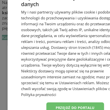
Największy wybór bestsellerowych pozycji w
danych
atrakcyjnych cenach znajdziesz w wybranych
My i nasi partnerzy używamy plików cookie i podob
księgarniach
w Wodzisławiu. Poznaj najlepiej
zaopatrzone
księgarnie
w mieście Wodzisław, gdzie
technologii do przechowywania i uzyskiwania dostę
znajdziesz najlepsze poradniki, słowniki i literaturę
informacji na Twoim urządzeniu oraz do przetwarza
piękną.
osobowych, takich jak Twój adres IP, unikalne identyf
dane przeglądania, w celu wyświetlania spersonali
Kategoria nie zawiera żadnych prezentacji firm.
reklam i treści, pomiaru reklam i treści, analizy odb
Dodaj firmę
ulepszania usług.
Dostawcy stron trzecich (1845)
mo
również przetwarzać Twoje dane w tych i innych cel
Pozostałe firmy w kategorii
wykorzystywać precyzyjne dane geolokalizacyjne i c
urządzenia. Twoje wybory dotyczą wyłącznie tej witr
reklama
Niektórzy dostawcy mogą opierać się na prawnie
uzasadnionym interesie zamiast na zgodzie; masz p
Tworzenie stron www -
sprzeciwić się temu w
Ustawieniach reklam
. Możesz
Wodzisław Śląski
chwili wycofać swoją zgodę w
Ustawieniach plików 
reklama
Polityka prywatności
reklama
PRZEJDŹ DO PORTALU