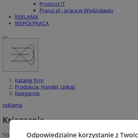
Protocol IT
Pracuj.pl - praca w Wodzisławiu
REKLAMA
WSPÓŁPRACA
Katalog firm
Produkcja, Handel, Usługi
Księgarnie
reklama
Księgarnie
Odpowiedzialne korzystanie z Twoi
Szukasz taniej
księgarni
? Jesteś molem książkowym?