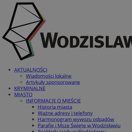
AKTUALNOŚCI
Wiadomości lokalne
Artykuły sponsorowane
KRYMINALNE
MIASTO
INFORMACJE O MIEŚCIE
Historia miasta
Ważne adresy i telefony
Harmonogram wywozu odpadów
Parafie i Msze Święte w Wodzisławiu
Rozkłady jazdy w Wodzisławiu