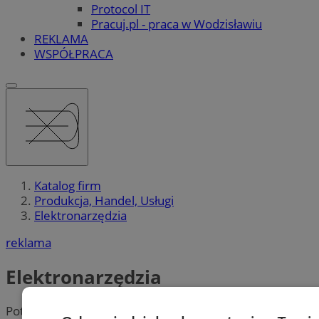
Protocol IT
Pracuj.pl - praca w Wodzisławiu
REKLAMA
WSPÓŁPRACA
Katalog firm
Produkcja, Handel, Usługi
Elektronarzędzia
reklama
Elektronarzędzia
Potrzebujesz
elektronarzędzi
? Szukasz dobrej