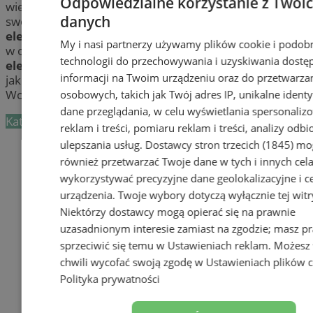
Odpowiedzialne korzystanie z Twoi
wiertarki, szlifierki lub piły? Sprawdź firmy, które w
danych
swoim asortymencie posiadają
specjalistyczne
elektronarzędzia
w mieście Wodzisław. Poznaj sklepy
My i nasi partnerzy używamy plików cookie i podob
w okolicy Wodzisławia, w których znajdziesz najlepsze
technologii do przechowywania i uzyskiwania dostę
elektronarzędzia
zarówno do użytku profesjonalnego
informacji na Twoim urządzeniu oraz do przetwarza
jak i domowego. Wybierz najlepszą ofertę w
Wodzisławiu i zaopatrz się w niezbędne narzędzia!
osobowych, takich jak Twój adres IP, unikalne identyf
dane przeglądania, w celu wyświetlania spersonali
Kategoria nie zawiera żadnych prezentacji firm.
reklam i treści, pomiaru reklam i treści, analizy odb
ulepszania usług.
Dostawcy stron trzecich (1845)
mo
Dodaj firmę
również przetwarzać Twoje dane w tych i innych cel
Pozostałe firmy w kategorii
wykorzystywać precyzyjne dane geolokalizacyjne i c
urządzenia. Twoje wybory dotyczą wyłącznie tej witr
reklama
Niektórzy dostawcy mogą opierać się na prawnie
uzasadnionym interesie zamiast na zgodzie; masz p
Tworzenie stron www -
sprzeciwić się temu w
Ustawieniach reklam
. Możesz
Wodzisław Śląski
chwili wycofać swoją zgodę w
Ustawieniach plików 
Polityka prywatności
reklama
reklama