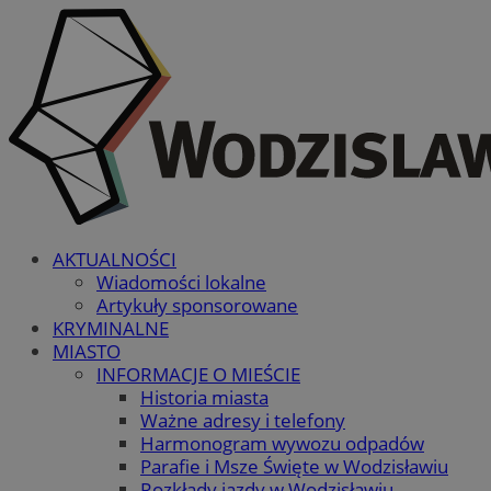
AKTUALNOŚCI
Wiadomości lokalne
Artykuły sponsorowane
KRYMINALNE
MIASTO
INFORMACJE O MIEŚCIE
Historia miasta
Ważne adresy i telefony
Harmonogram wywozu odpadów
Parafie i Msze Święte w Wodzisławiu
Rozkłady jazdy w Wodzisławiu