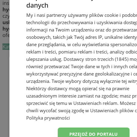
instalacją wodno-kanalizacyjną? Sprawdź fachowych
danych
hydraulików
w Wodzisławiu. Udrażnianie rur,
My i nasi partnerzy używamy plików cookie i podob
czyszczenie kanalizacji, montaż instalacji i pozostałe
usługi hydrauliczne
wykonają dla Ciebie profesjonalni
technologii do przechowywania i uzyskiwania dostę
hydraulicy
z Wodzisławia i okolic. Wybierz najlepszą
informacji na Twoim urządzeniu oraz do przetwarza
ofertę!
osobowych, takich jak Twój adres IP, unikalne identyf
dane przeglądania, w celu wyświetlania spersonali
Kategoria nie zawiera żadnych prezentacji firm.
reklam i treści, pomiaru reklam i treści, analizy odb
Dodaj firmę
ulepszania usług.
Dostawcy stron trzecich (1845)
mo
również przetwarzać Twoje dane w tych i innych cel
Pozostałe firmy w kategorii
wykorzystywać precyzyjne dane geolokalizacyjne i c
urządzenia. Twoje wybory dotyczą wyłącznie tej witr
reklama
Niektórzy dostawcy mogą opierać się na prawnie
uzasadnionym interesie zamiast na zgodzie; masz p
Tworzenie stron www -
sprzeciwić się temu w
Ustawieniach reklam
. Możesz
Wodzisław Śląski
chwili wycofać swoją zgodę w
Ustawieniach plików 
reklama
Polityka prywatności
reklama
PRZEJDŹ DO PORTALU