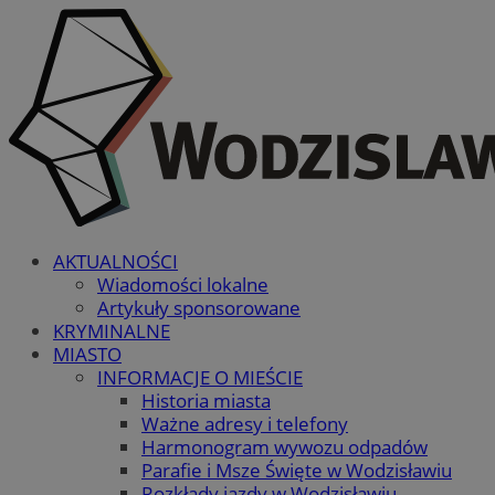
AKTUALNOŚCI
Wiadomości lokalne
Artykuły sponsorowane
KRYMINALNE
MIASTO
INFORMACJE O MIEŚCIE
Historia miasta
Ważne adresy i telefony
Harmonogram wywozu odpadów
Parafie i Msze Święte w Wodzisławiu
Rozkłady jazdy w Wodzisławiu