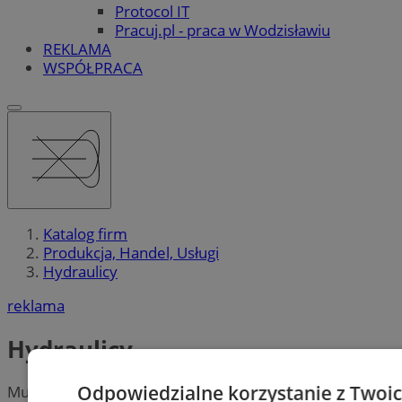
Protocol IT
Pracuj.pl - praca w Wodzisławiu
REKLAMA
WSPÓŁPRACA
Katalog firm
Produkcja, Handel, Usługi
Hydraulicy
reklama
Hydraulicy
Odpowiedzialne korzystanie z Twoi
Musisz zamontować wodomierze? Masz problem z