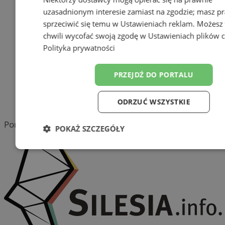
Pozostałe firmy w kategorii
uzasadnionym interesie zamiast na zgodzie; masz p
sprzeciwić się temu w
Ustawieniach reklam
. Możesz
reklama
chwili wycofać swoją zgodę w
Ustawieniach plików 
Polityka prywatności
Tworzenie stron www -
Wodzisław Śląski
PRZEJDŹ DO PORTALU
reklama
ODRZUĆ WSZYSTKIE
reklama
Portal należy do sieci
POKAŻ SZCZEGÓŁY
Niezbędne
Wydajność
Target
Funkcjonalność
Niesklasyfiko