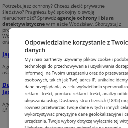
Potrzebujesz ochrony? Chcesz zlecić prywatne
śledztwo? Pragniesz być spokojny o swoją
nieruchomość? Sprawdź
agencje ochrony i biura
detektywistyczne
w mieście Wodzisław. Skorzystaj z
profesjonalnych
usług ochroniarskich
na terenie
Wodzisławia w zakresie: monitoringu, ochrony fizycznej
Odpowiedzialne korzystanie z Twoi
oraz konwojowania.
danych
Jaguar - Biuro ochrony
My i nasi partnerzy używamy plików cookie i podob
technologii do przechowywania i uzyskiwania dostę
Agencje ochrony i biura detektywistyczne
oś.Dąbrówki 1 B, 44-286 Wodzisław Śląski
informacji na Twoim urządzeniu oraz do przetwarza
osobowych, takich jak Twój adres IP, unikalne identyf
Detektyw Wodzisław Rybnik Racibórz Żory
dane przeglądania, w celu wyświetlania spersonali
Jastrzębie,
reklam i treści, pomiaru reklam i treści, analizy odb
ulepszania usług.
Dostawcy stron trzecich (1845)
mo
Agencje ochrony i biura detektywistyczne
również przetwarzać Twoje dane w tych i innych cel
Ul. Płk. Ks. W. Kubsza, 44-300 Wodzisław Śląski
wykorzystywać precyzyjne dane geolokalizacyjne i c
urządzenia. Twoje wybory dotyczą wyłącznie tej witr
Dodaj firmę
Niektórzy dostawcy mogą opierać się na prawnie