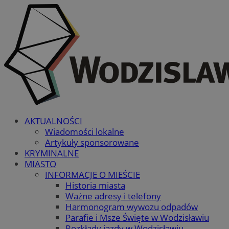
AKTUALNOŚCI
Wiadomości lokalne
Artykuły sponsorowane
KRYMINALNE
MIASTO
INFORMACJE O MIEŚCIE
Historia miasta
Ważne adresy i telefony
Harmonogram wywozu odpadów
Parafie i Msze Święte w Wodzisławiu
Rozkłady jazdy w Wodzisławiu