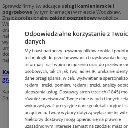
Sprawdź firmy świadczące
usługi kamieniarskie i
pogrzebowe
(w tym kremacje) w mieście Wodzisław.
Znajdź profesjonalny
zakład pogrzebowy
w okolicy
Wodzisławia zajmujący się organizacją całego pogrzebu
oraz wszystkimi formalnościami pogrzebowymi z
Odpowiedzialne korzystanie z Twoi
należytym szacunkiem i powagą. Poznaj szeroką ofertę
danych
wyrobów kamieniarskich w Wodzisławiu m.in. trumien,
urn i nagrobków. Powierz organizację pogrzebu
My i nasi partnerzy używamy plików cookie i podob
doświadczonej firmie i skup się na tym, co
technologii do przechowywania i uzyskiwania dostę
najważniejsze.
informacji na Twoim urządzeniu oraz do przetwarza
osobowych, takich jak Twój adres IP, unikalne identyf
Kamex. Nagrobki , parapety, schody z
dane przeglądania, w celu wyświetlania spersonali
granitu
reklam i treści, pomiaru reklam i treści, analizy odb
Kamieniarstwo, Usługi Pogrzebowe
ulepszania usług.
Dostawcy stron trzecich (1845)
mo
Dąbrowskiego, 44-313 Wodzisław Śląski
również przetwarzać Twoje dane w tych i innych cel
wykorzystywać precyzyjne dane geolokalizacyjne i c
Dodaj firmę
urządzenia. Twoje wybory dotyczą wyłącznie tej witr
Niektórzy dostawcy mogą opierać się na prawnie
Pozostałe firmy w kategorii
uzasadnionym interesie zamiast na zgodzie; masz p