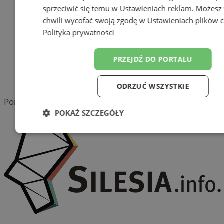
sprzeciwić się temu w
Ustawieniach reklam
. Możesz
reklama
chwili wycofać swoją zgodę w
Ustawieniach plików 
Polityka prywatności
Tworzenie stron www -
Wodzisław Śląski
PRZEJDŹ DO PORTALU
reklama
reklama
ODRZUĆ WSZYSTKIE
Portal należy do sieci
POKAŻ SZCZEGÓŁY
Niezbędne
Wydajność
Target
Funkcjonalność
Niesklasyfiko