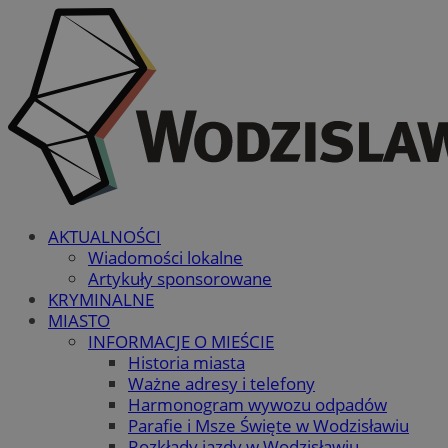
AKTUALNOŚCI
Wiadomości lokalne
Artykuły sponsorowane
KRYMINALNE
MIASTO
INFORMACJE O MIEŚCIE
Historia miasta
Ważne adresy i telefony
Harmonogram wywozu odpadów
Parafie i Msze Święte w Wodzisławiu
Rozkłady jazdy w Wodzisławiu