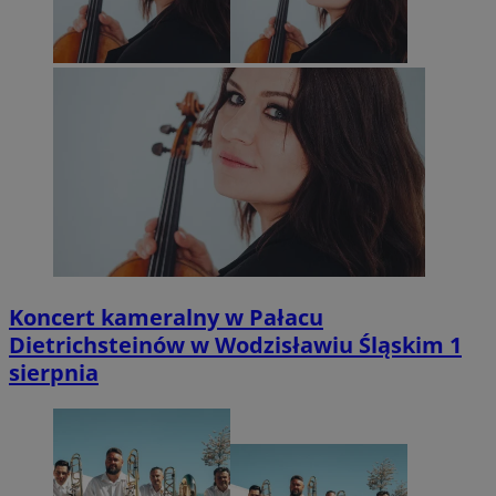
Koncert kameralny w Pałacu
Dietrichsteinów w Wodzisławiu Śląskim 1
sierpnia