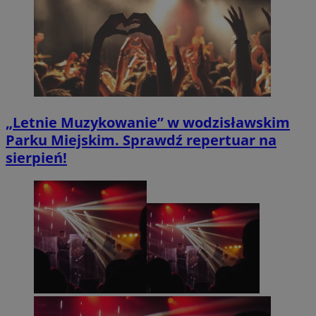
__Secure-ROLLOUT_TOKEN
.youtube.com
5 miesię
tygodn
„Letnie Muzykowanie” w wodzisławskim
Parku Miejskim. Sprawdź repertuar na
sierpień!
CookieScriptConsent
4 tygodnie
CookieScript
wodzislaw.com.pl