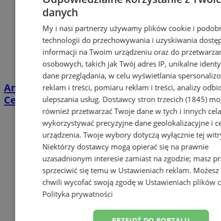
danych
My i nasi partnerzy używamy plików cookie i podob
technologii do przechowywania i uzyskiwania dostę
informacji na Twoim urządzeniu oraz do przetwarza
osobowych, takich jak Twój adres IP, unikalne identyf
dane przeglądania, w celu wyświetlania spersonali
Anita Lipnicka wystąpi w Wodzisławskim
reklam i treści, pomiaru reklam i treści, analizy odb
Centrum Kultury!
ulepszania usług.
Dostawcy stron trzecich (1845)
mo
również przetwarzać Twoje dane w tych i innych cel
wykorzystywać precyzyjne dane geolokalizacyjne i c
urządzenia. Twoje wybory dotyczą wyłącznie tej witr
Niektórzy dostawcy mogą opierać się na prawnie
uzasadnionym interesie zamiast na zgodzie; masz p
sprzeciwić się temu w
Ustawieniach reklam
. Możesz
chwili wycofać swoją zgodę w
Ustawieniach plików 
Polityka prywatności
PRZEJDŹ DO PORTALU