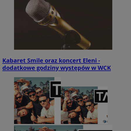
IDE
1 rok
Google LLC
.doubleclick.net
sa-user-id
1 rok
StackAdapt
sync.srv.stackadapt.com
Kabaret Smile oraz koncert Eleni -
dodatkowe godziny występów w WCK
sa-user-id-v2
1 rok
StackAdapt
.srv.stackadapt.com