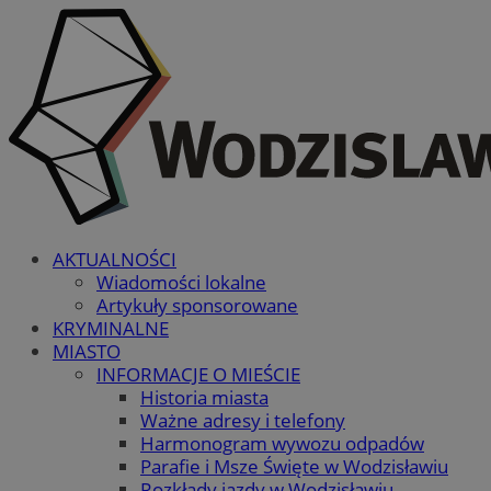
AKTUALNOŚCI
Wiadomości lokalne
Artykuły sponsorowane
KRYMINALNE
MIASTO
INFORMACJE O MIEŚCIE
Historia miasta
Ważne adresy i telefony
Harmonogram wywozu odpadów
Parafie i Msze Święte w Wodzisławiu
Rozkłady jazdy w Wodzisławiu