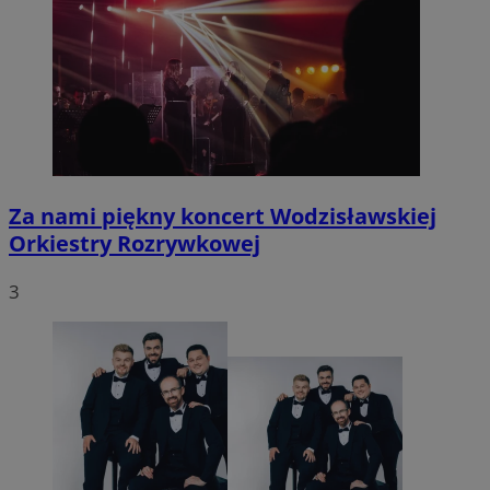
VISITOR_PRIVACY_METADATA
5 miesię
YouTube
tygodn
.youtube.com
Za nami piękny koncert Wodzisławskiej
Orkiestry Rozrywkowej
3