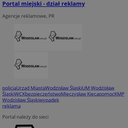
Portal miejski - dział reklamy
Agencje reklamowe, PR
CookieScriptConsent
4 tygodni
CookieScript
wodzislaw.com.pl
policja
Urząd Miasta
Wodzisław Śląski
UM Wodzisław
Śląski
WCK
bezpieczeństwo
Mieczysław Kieca
pomoc
KMP
Wodzisław Śląski
wypadek
reklama
Portal należy do sieci
VISITOR_PRIVACY_METADATA
5 miesi
YouTube
tygod
.youtube.com