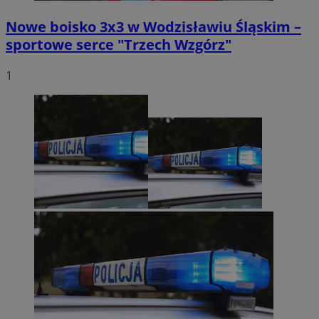
Nowe boisko 3x3 w Wodzisławiu Śląskim –
sportowe serce "Trzech Wzgórz"
1