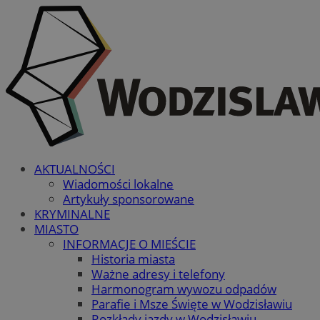
AKTUALNOŚCI
Wiadomości lokalne
Artykuły sponsorowane
KRYMINALNE
MIASTO
INFORMACJE O MIEŚCIE
Historia miasta
Ważne adresy i telefony
Harmonogram wywozu odpadów
Parafie i Msze Święte w Wodzisławiu
Rozkłady jazdy w Wodzisławiu