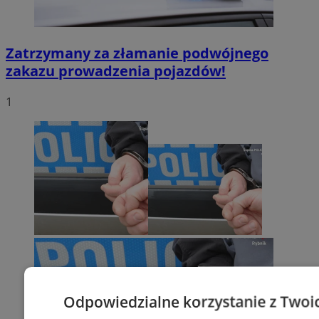
Zatrzymany za złamanie podwójnego
zakazu prowadzenia pojazdów!
1
Odpowiedzialne korzystanie z Twoi