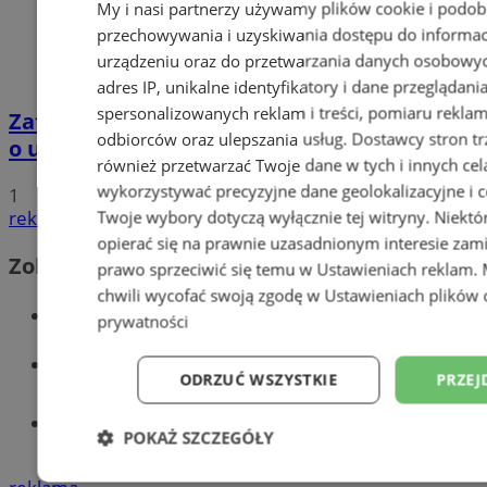
My i nasi partnerzy używamy plików cookie i podob
przechowywania i uzyskiwania dostępu do informac
urządzeniu oraz do przetwarzania danych osobowych
adres IP, unikalne identyfikatory i dane przeglądani
spersonalizowanych reklam i treści, pomiaru reklam i
Zatrzymano 35-latka związanego ze sprawą
odbiorców oraz ulepszania usług.
Dostawcy stron tr
o usiłowanie zabójstwa!
również przetwarzać Twoje dane w tych i innych cel
wykorzystywać precyzyjne dane geolokalizacyjne i c
1
reklama
Twoje wybory dotyczą wyłącznie tej witryny. Niekt
opierać się na prawnie uzasadnionym interesie zami
Zobacz również
prawo sprzeciwić się temu w
Ustawieniach reklam
.
chwili wycofać swoją zgodę w
Ustawieniach plików 
Wiadomości kryminalne w Wodzisławiu
prywatności
Wiadomości lokalne
ODRZUĆ WSZYSTKIE
PRZEJ
Tworzenie stron www - Wodzisław
POKAŻ SZCZEGÓŁY
Śląski
Niezbędne
Wydajność
Targetowani