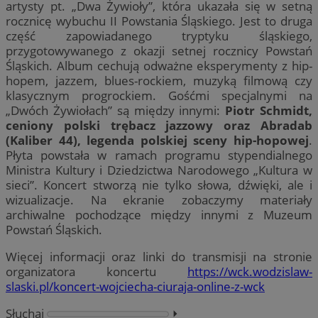
artysty pt. „Dwa Żywioły”, która ukazała się w setną
rocznicę wybuchu II Powstania Śląskiego. Jest to druga
część zapowiadanego tryptyku śląskiego,
przygotowywanego z okazji setnej rocznicy Powstań
Śląskich. Album cechują odważne eksperymenty z hip-
hopem, jazzem, blues-rockiem, muzyką filmową czy
klasycznym progrockiem. Gośćmi specjalnymi na
„Dwóch Żywiołach” są między innymi:
Piotr Schmidt,
ceniony polski trębacz jazzowy oraz Abradab
(Kaliber 44), legenda polskiej sceny hip-hopowej
.
Płyta powstała w ramach programu stypendialnego
Ministra Kultury i Dziedzictwa Narodowego „Kultura w
sieci”. Koncert stworzą nie tylko słowa, dźwięki, ale i
wizualizacje. Na ekranie zobaczymy materiały
archiwalne pochodzące między innymi z Muzeum
Powstań Śląskich.
Więcej informacji oraz linki do transmisji na stronie
organizatora koncertu
https://wck.wodzislaw-
slaski.pl/koncert-wojciecha-ciuraja-online-z-wck
Słuchaj
⏵︎