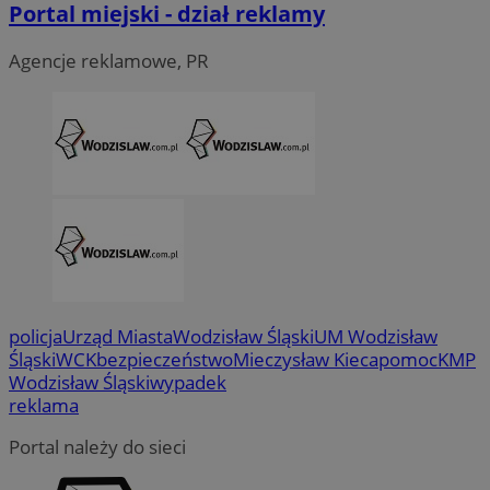
Portal miejski - dział reklamy
Agencje reklamowe, PR
CookieScriptConsent
4 tygodni
CookieScript
wodzislaw.com.pl
policja
Urząd Miasta
Wodzisław Śląski
UM Wodzisław
VISITOR_PRIVACY_METADATA
5 miesi
YouTube
Śląski
WCK
bezpieczeństwo
Mieczysław Kieca
pomoc
KMP
tygod
.youtube.com
Wodzisław Śląski
wypadek
reklama
Portal należy do sieci