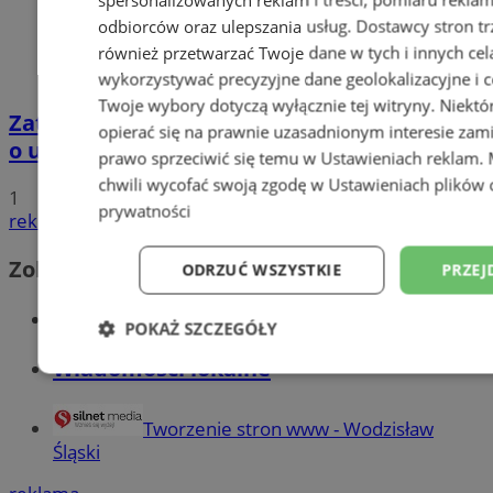
odbiorców oraz ulepszania usług.
Dostawcy stron tr
również przetwarzać Twoje dane w tych i innych cel
wykorzystywać precyzyjne dane geolokalizacyjne i c
Twoje wybory dotyczą wyłącznie tej witryny. Niekt
Zatrzymano 35-latka związanego ze sprawą
opierać się na prawnie uzasadnionym interesie zami
o usiłowanie zabójstwa!
prawo sprzeciwić się temu w
Ustawieniach reklam
.
chwili wycofać swoją zgodę w
Ustawieniach plików 
1
prywatności
reklama
Zobacz również
ODRZUĆ WSZYSTKIE
PRZEJ
Wiadomości kryminalne w Wodzisławiu
POKAŻ SZCZEGÓŁY
Wiadomości lokalne
Niezbędne
Wydajność
Targetowani
Tworzenie stron www - Wodzisław
Śląski
Niesklasyfikowane