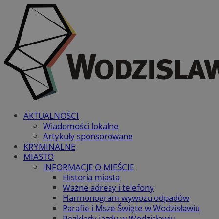
AKTUALNOŚCI
Wiadomości lokalne
Artykuły sponsorowane
KRYMINALNE
MIASTO
INFORMACJE O MIEŚCIE
Historia miasta
Ważne adresy i telefony
Harmonogram wywozu odpadów
Parafie i Msze Święte w Wodzisławiu
Rozkłady jazdy w Wodzisławiu