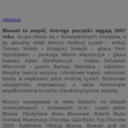
reklama
Blueset to zespół, którego początki sięgają 2007
roku
. Grupa składa się z doświadczonych muzyków, a
jej aktualny skład tworzą: Andrzej Łysień – wokal,
Tomasz Wolski i Grzegorz Stowski – gitara, Piotr
Szyndzielorz – perkusja, Marcin Maciończyk – gitara
basowa, Adam Abrahamczyk – trąbka, Sebastian
Wieczorek – puzon, Bartosz Głombica – saksofon.
Muzykę tworzą wszyscy członkowie kapeli, natomiast
teksty w większości pisze Andrzej Łysień. Doskonałe
umiejętności improwizacji, a także harmonijne
współbrzmienie to cechy charakterystyczne zespołu.
Muzycy występowali w wielu klubach, na zlotach
motocyklowych i festiwalach, m.in.: Lauba pełno
Bluesa, Olsztyńskie Noce Bluesowe, Rybnik Blues
Festiwal, Bluestracje Chorzów, Gala Blues Top Chorzów
2009, Radlińskie Oblicza Bluesa. Blueset grał na