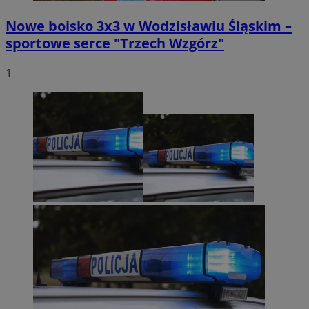
Nowe boisko 3x3 w Wodzisławiu Śląskim –
sportowe serce "Trzech Wzgórz"
1