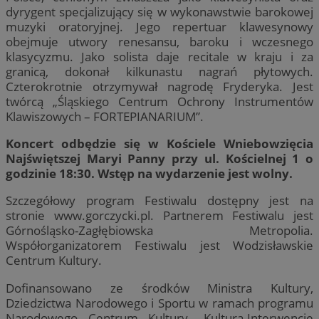
dyrygent specjalizujący się w wykonawstwie barokowej
muzyki oratoryjnej. Jego repertuar klawesynowy
obejmuje utwory renesansu, baroku i wczesnego
klasycyzmu. Jako solista daje recitale w kraju i za
granicą, dokonał kilkunastu nagrań płytowych.
Czterokrotnie otrzymywał nagrodę Fryderyka. Jest
twórcą „Śląskiego Centrum Ochrony Instrumentów
Klawiszowych – FORTEPIANARIUM”.
Koncert odbędzie się w Kościele Wniebowzięcia
Najświętszej Maryi Panny przy ul. Kościelnej 1 o
godzinie 18:30. Wstęp na wydarzenie jest wolny.
Szczegółowy program Festiwalu dostępny jest na
stronie www.gorczycki.pl. Partnerem Festiwalu jest
Górnośląsko-Zagłębiowska Metropolia.
Współorganizatorem Festiwalu jest Wodzisławskie
Centrum Kultury.
Dofinansowano ze środków Ministra Kultury,
Dziedzictwa Narodowego i Sportu w ramach programu
Narodowego Centrum Kultury „Kultura-Interwencje