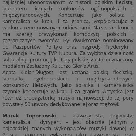
najliczniej uhonorowanym w historii polskim flecistą,
laureatem licznych konkursów ogólnopolskich i
międzynarodowych. Koncertuje jako solista i
kameralista w kraju i za granicą, współpracując z
wieloma renomowanymi orkiestrami. Na swoim koncie
ma szereg prawykonań kompozycji polskich i
zagranicznych twórców. Był dwukrotnie nominowany
do Paszportów Polityki oraz nagrody Fryderyki i
Gwarancje Kultury TVP Kultura. Za wybitną działalność
kulturalną i promocję kultury polskiej został odznaczony
medalem Zasłużony Kulturze Gloria Artis.
Agata Kielar-Długosz jest uznaną polską flecistką,
laureatką ogólnopolskich i międzynarodowych
konkursów fletowych. Jako solistka i kameralistka
czynnie koncertuje w kraju i za granicą. Artystka jest
również propagatorką muzyki najnowszej, do tej pory
powstały 53 utwory dedykowane jej oraz mężowi.
Marek Toporowski
– klawesynista, organista,
kameralista i dyrygent – jest obecnie jednym z
najbardziej znanych wykonawców muzyki dawnej w
Polsce, cenionym zwłaszcza jako klawesynista oraz