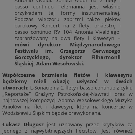
Antonio Vivaldi. Sonata A-dur na 2 flety i
basso continuo Telemanna jest właśnie
przykładem tej formy instrumentalnej.
Podczas wieczoru zabrzmi także piękny
barokowy Koncert na 2 flety, orkiestrę i
basso continuo RV 104 Antonia Vivaldiego,
zaaranżowany na dwa flety i klawesyn –
mówi dyrektor Międzynarodowego
Festiwalu im. Grzegorza Gerwazego
Gorczyckiego, dyrektor Filharmonii
Śląskiej, Adam Wesołowski.
Współczesne brzmienia fletów i klawesynu
będziemy mieli okazję usłyszeć w dwóch
utworach:
L-Sonacie na 2 flety i basso continuo z cyklu
„Reportaże” Grażyny Pstrokońskiej-Nawratil oraz w
najnowszej kompozycji Adama Wesołowskiego Muzyka
Aniołów na flet i klawesyn, która na koncercie w
Wodzisławiu Śląskim będzie prawykonana.
Łukasz Długosz
jest uznawany przez krytyków za
jednego z najwybitniejszych flecistów. Jest również