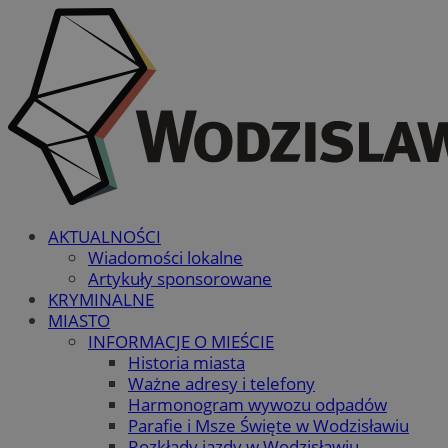
AKTUALNOŚCI
Wiadomości lokalne
Artykuły sponsorowane
KRYMINALNE
MIASTO
INFORMACJE O MIEŚCIE
Historia miasta
Ważne adresy i telefony
Harmonogram wywozu odpadów
Parafie i Msze Święte w Wodzisławiu
Rozkłady jazdy w Wodzisławiu