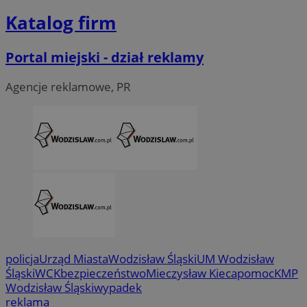
Katalog firm
Portal miejski - dział reklamy
VISITOR_PRIVACY_METADATA
5 miesi
YouTube
tygod
.youtube.com
Agencje reklamowe, PR
policja
Urząd Miasta
Wodzisław Śląski
UM Wodzisław
Śląski
WCK
bezpieczeństwo
Mieczysław Kieca
pomoc
KMP
Wodzisław Śląski
wypadek
reklama