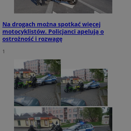
Na drogach można spotkać więcej
motocyklistów. Policjanci apelują o
ostrożność i rozwagę
1