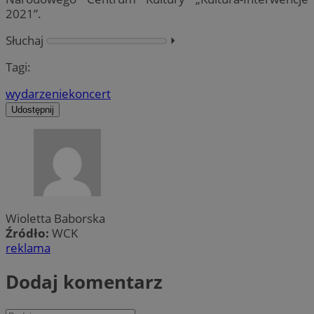
2021”.
Słuchaj
⏵︎
Tagi:
wydarzenie
koncert
Udostępnij
Wioletta Baborska
Źródło:
WCK
reklama
Dodaj komentarz