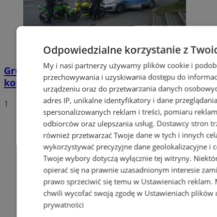
Odpowiedzialne korzystanie z Twoi
My i nasi partnerzy używamy plików cookie i podob
Grupa motocyklistów zatrzymała
przechowywania i uzyskiwania dostępu do informac
kompletnie pijanego mężczyznę
urządzeniu oraz do przetwarzania danych osobowych
adres IP, unikalne identyfikatory i dane przeglądani
1
spersonalizowanych reklam i treści, pomiaru reklam i
odbiorców oraz ulepszania usług.
Dostawcy stron tr
również przetwarzać Twoje dane w tych i innych cel
wykorzystywać precyzyjne dane geolokalizacyjne i c
Twoje wybory dotyczą wyłącznie tej witryny. Niekt
opierać się na prawnie uzasadnionym interesie zami
prawo sprzeciwić się temu w
Ustawieniach reklam
.
chwili wycofać swoją zgodę w
Ustawieniach plików 
prywatności