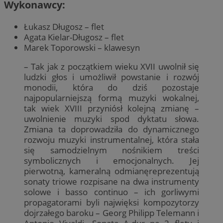
Wykonawcy:
Łukasz Długosz – flet
Agata Kielar-Długosz – flet
Marek Toporowski – klawesyn
– Tak jak z początkiem wieku XVII uwolnił się
ludzki głos i umożliwił powstanie i rozwój
monodii, która do dziś pozostaje
najpopularniejszą formą muzyki wokalnej,
tak wiek XVIII przyniósł kolejną zmianę –
uwolnienie muzyki spod dyktatu słowa.
Zmiana ta doprowadziła do dynamicznego
rozwoju muzyki instrumentalnej, która stała
się samodzielnym nośnikiem treści
symbolicznych i emocjonalnych. Jej
pierwotną, kameralną odmianęreprezentują
sonaty triowe rozpisane na dwa instrumenty
solowe i basso continuo – ich gorliwymi
propagatorami byli najwięksi kompozytorzy
dojrzałego baroku – Georg Philipp Telemann i