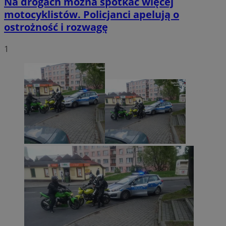
Na drogach można spotkać więcej
motocyklistów. Policjanci apelują o
ostrożność i rozwagę
1