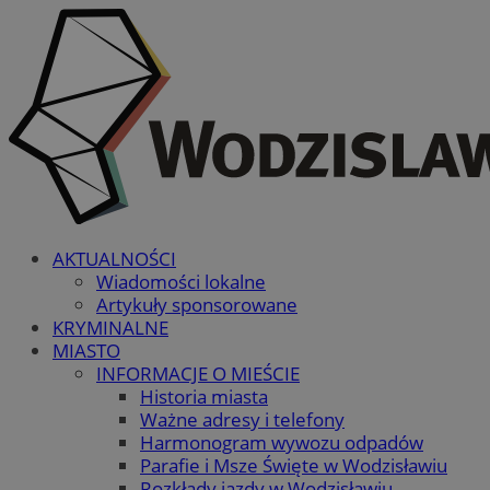
AKTUALNOŚCI
Wiadomości lokalne
Artykuły sponsorowane
KRYMINALNE
MIASTO
INFORMACJE O MIEŚCIE
Historia miasta
Ważne adresy i telefony
Harmonogram wywozu odpadów
Parafie i Msze Święte w Wodzisławiu
Rozkłady jazdy w Wodzisławiu