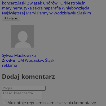
koncert
Śląski Związek Chórów i Orkiestr
pieśni
maryjne
muzyka sakralna
parafia Wniebowzięcia
Najświętszej Maryi Panny w Wodzisławiu Śląskim
Udostępnij
Sylwia Machowska
Źródło:
UM Wodzisław Śląski
reklama
Dodaj komentarz
Akceptuję regulamin zamieszczania komentarzy