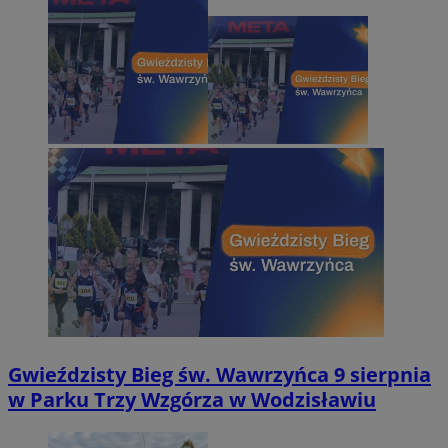
Gwieździsty Bieg św. Wawrzyńca 9 sierpnia
w Parku Trzy Wzgórza w Wodzisławiu