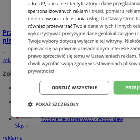
adres IP, unikalne identyfikatory i dane przeglądani
spersonalizowanych reklam i treści, pomiaru reklam i
odbiorców oraz ulepszania usług.
Dostawcy stron tr
również przetwarzać Twoje dane w tych i innych cel
Przyszłość Wodzisławia Śląskiego:
wykorzystywać precyzyjne dane geolokalizacyjne i c
planowane inwestycje na 2025 rok
Twoje wybory dotyczą wyłącznie tej witryny. Niekt
opierać się na prawnie uzasadnionym interesie zami
1
prawo sprzeciwić się temu w
Ustawieniach reklam
.
reklama
chwili wycofać swoją zgodę w
Ustawieniach plików 
prywatności
Zobacz również
Wiadomości kryminalne w Wodzisławiu
ODRZUĆ WSZYSTKIE
PRZEJ
Wiadomości lokalne
POKAŻ SZCZEGÓŁY
Niezbędne
Wydajność
Targetowani
Tworzenie stron www - Wodzisław
Śląski
reklama