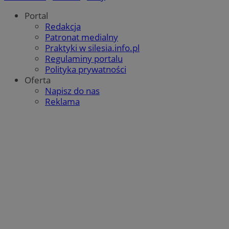
Portal
Redakcja
Patronat medialny
Praktyki w silesia.info.pl
Regulaminy portalu
Polityka prywatności
Oferta
Napisz do nas
Reklama
suid
1 ro
Simplifi Holdings
Inc.
.simpli.fi