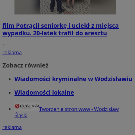
Funkcjonalność
Niesklasyfiko
film
Potrącił seniorkę i uciekł z miejsca
wypadku. 20-latek trafił do aresztu
1
Niezbędne
Wydajność
Targetowanie
Funkcjona
reklama
Niesklasyfikowane
Zobacz również
Niezbędne pliki cookie umożliwiają korzystanie z podstawowych fun
internetowej, takich jak logowanie użytkownika i zarządzanie konte
Wiadomości kryminalne w Wodzisławiu
niezbędnych plików cookie nie można prawidłowo korzystać ze str
internetowej.
Wiadomości lokalne
Okre
Nazwa
Provider
/
Domena
przechow
QeSessID
wodzislaw.com.pl
1 ro
Tworzenie stron www - Wodzisław
Śląski
SessID
wodzislaw.com.pl
1 ro
reklama