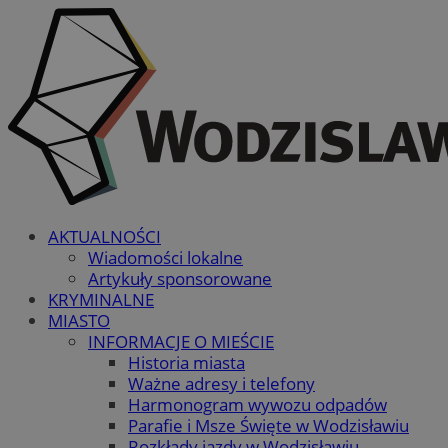
AKTUALNOŚCI
Wiadomości lokalne
Artykuły sponsorowane
KRYMINALNE
MIASTO
INFORMACJE O MIEŚCIE
Historia miasta
Ważne adresy i telefony
Harmonogram wywozu odpadów
Parafie i Msze Święte w Wodzisławiu
Rozkłady jazdy w Wodzisławiu