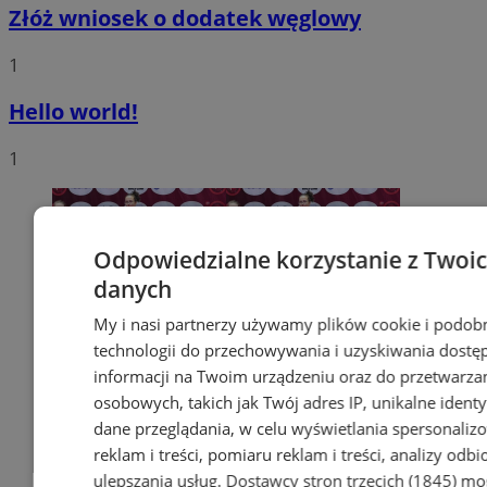
Złóż wniosek o dodatek węglowy
1
Hello world!
1
Odpowiedzialne korzystanie z Twoi
danych
My i nasi partnerzy używamy plików cookie i podob
technologii do przechowywania i uzyskiwania dostę
informacji na Twoim urządzeniu oraz do przetwarza
osobowych, takich jak Twój adres IP, unikalne identyf
dane przeglądania, w celu wyświetlania spersonali
reklam i treści, pomiaru reklam i treści, analizy odb
ulepszania usług.
Dostawcy stron trzecich (1845)
mo