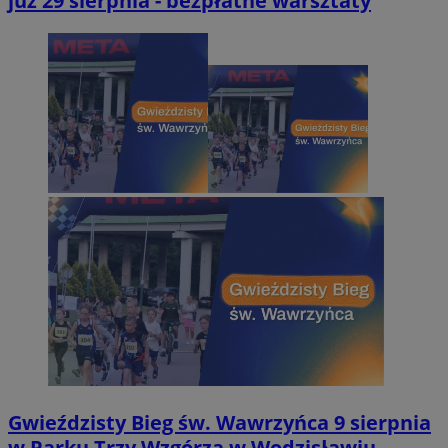
już 29 sierpnia - bezpłatne warsztaty
Gwieździsty Bieg św. Wawrzyńca 9 sierpnia
w Parku Trzy Wzgórza w Wodzisławiu