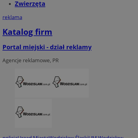
Zwierzęta
reklama
Katalog firm
Portal miejski - dział reklamy
li_gc
5 miesię
LinkedIn
tygodn
Corporation
Agencje reklamowe, PR
.linkedin.com
__Secure-ROLLOUT_TOKEN
.youtube.com
5 miesię
tygodn
policja
Urząd Miasta
Wodzisław Śląski
UM Wodzisław