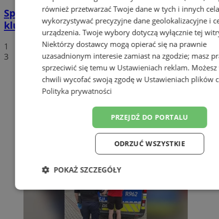
również przetwarzać Twoje dane w tych i innych cel
Sportowe podsumowanie wodzisławskich
wykorzystywać precyzyjne dane geolokalizacyjne i c
klubów sportowych
urządzenia. Twoje wybory dotyczą wyłącznie tej witr
Niektórzy dostawcy mogą opierać się na prawnie
1
3
uzasadnionym interesie zamiast na zgodzie; masz p
sprzeciwić się temu w
Ustawieniach reklam
. Możesz
chwili wycofać swoją zgodę w
Ustawieniach plików 
Polityka prywatności
PRZEJDŹ DO PORTALU
ODRZUĆ WSZYSTKIE
POKAŻ SZCZEGÓŁY
Niezbędne
Wydajność
Target