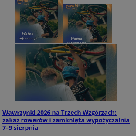
CookieScriptConsent
4 tygodni
CookieScript
wodzislaw.com.pl
Wawrzynki 2026 na Trzech Wzgórzach:
zakaz rowerów i zamknięta wypożyczalnia
7–9 sierpnia