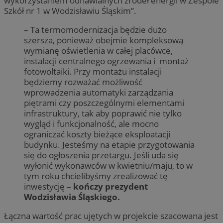
wykorzystaniem odnawialnych źródeł energii w Zespole
Szkół nr 1 w Wodzisławiu Śląskim”.
– Ta termomodernizacja będzie dużo
szersza, ponieważ obejmie kompleksową
wymianę oświetlenia w całej placówce,
instalacji centralnego ogrzewania i montaż
fotowoltaiki. Przy montażu instalacji
będziemy rozważać możliwość
wprowadzenia automatyki zarządzania
piętrami czy poszczególnymi elementami
infrastruktury, tak aby poprawić nie tylko
wygląd i funkcjonalność, ale mocno
ograniczać koszty bieżące eksploatacji
budynku. Jesteśmy na etapie przygotowania
się do ogłoszenia przetargu. Jeśli uda się
wyłonić wykonawców w kwietniu/maju, to w
tym roku chcielibyśmy zrealizować tę
inwestycję –
kończy prezydent
Wodzisławia Śląskiego.
Łączna wartość prac ujętych w projekcie szacowana jest