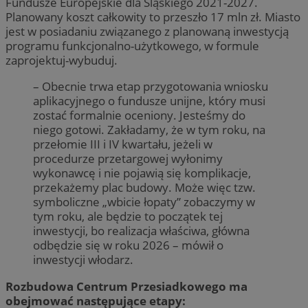
Fundusze Europejskie dla Śląskiego 2021-2027.
Planowany koszt całkowity to przeszło 17 mln zł. Miasto
jest w posiadaniu związanego z planowaną inwestycją
programu funkcjonalno-użytkowego, w formule
zaprojektuj-wybuduj.
– Obecnie trwa etap przygotowania wniosku
aplikacyjnego o fundusze unijne, który musi
zostać formalnie oceniony. Jesteśmy do
niego gotowi. Zakładamy, że w tym roku, na
przełomie III i IV kwartału, jeżeli w
procedurze przetargowej wyłonimy
wykonawcę i nie pojawią się komplikacje,
przekażemy plac budowy. Może więc tzw.
symboliczne „wbicie łopaty” zobaczymy w
tym roku, ale będzie to początek tej
inwestycji, bo realizacja właściwa, główna
odbędzie się w roku 2026 – mówił o
inwestycji włodarz.
Rozbudowa Centrum Przesiadkowego ma
obejmować następujące etapy: