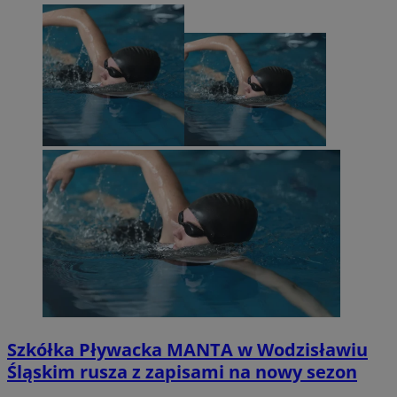
VISITOR_PRIVACY_METADATA
5 miesi
YouTube
tygod
.youtube.com
Szkółka Pływacka MANTA w Wodzisławiu
Śląskim rusza z zapisami na nowy sezon
suid
1 r
Simplifi Holdings