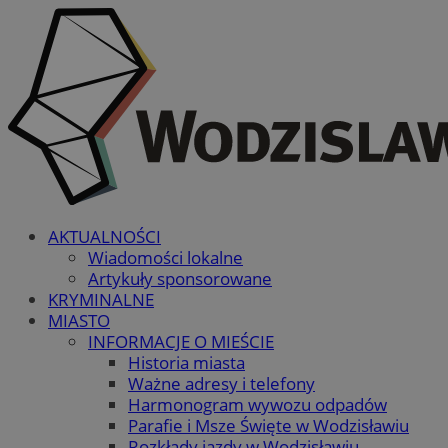
AKTUALNOŚCI
Wiadomości lokalne
Artykuły sponsorowane
KRYMINALNE
MIASTO
INFORMACJE O MIEŚCIE
Historia miasta
Ważne adresy i telefony
Harmonogram wywozu odpadów
Parafie i Msze Święte w Wodzisławiu
Rozkłady jazdy w Wodzisławiu