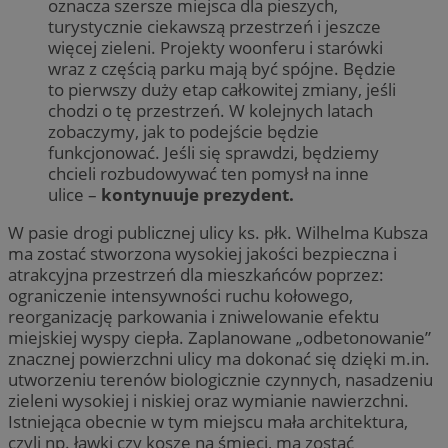
oznacza szersze miejsca dla pieszych,
turystycznie ciekawszą przestrzeń i jeszcze
więcej zieleni. Projekty woonferu i starówki
wraz z częścią parku mają być spójne. Będzie
to pierwszy duży etap całkowitej zmiany, jeśli
chodzi o tę przestrzeń. W kolejnych latach
zobaczymy, jak to podejście będzie
funkcjonować. Jeśli się sprawdzi, będziemy
chcieli rozbudowywać ten pomysł na inne
ulice –
kontynuuje prezydent.
W pasie drogi publicznej ulicy ks. płk. Wilhelma Kubsza
ma zostać stworzona wysokiej jakości bezpieczna i
atrakcyjna przestrzeń dla mieszkańców poprzez:
ograniczenie intensywności ruchu kołowego,
reorganizację parkowania i zniwelowanie efektu
miejskiej wyspy ciepła. Zaplanowane „odbetonowanie”
znacznej powierzchni ulicy ma dokonać się dzięki m.in.
utworzeniu terenów biologicznie czynnych, nasadzeniu
zieleni wysokiej i niskiej oraz wymianie nawierzchni.
Istniejąca obecnie w tym miejscu mała architektura,
czyli np. ławki czy kosze na śmieci, ma zostać