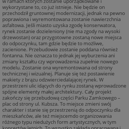
w ramach których zostanie uporządkowane i
wykorzystane to, co już istnieje. Nie będzie on
przechodził gruntownej modernizacji, jednak na pewno
poprawiona i wyremontowana zostanie nawierzchnia
asfaltowa. Jeśli miasto uzyska zgodę konserwatora,
rynek zostanie dozieleniony (nie ma zgody na wysoki
drzewostan) oraz przygotowne zostaną nowe miejsca
do odpoczynku, tam gdzie będzie to możliwe,
zacienione. Przebudowie zostanie poddana również
fontanna. Nie oznacza to jednak jej wyburzenia ani
zmiany kształtu czy wprowadzenia zupełnie nowego
modelu. Zostanie ona wyremontowana od strony
technicznej i wizualnej. Planuje się też postawienie
makiety z brązu odzwierciedalającej rynek. W
przestrzeni ulic idących do rynku zostaną wprowadzone
spójne elementy małej architektury. Cały projekt
zakończy się przebudową części Parku Zamkowego –
plac od strony ul. Kubsza. To miejsce zmieni swój
charakter i stanie się przestrzenią do odpoczynku dla
mieszkańców, ale też miejscemdo organizowania
różnego typu niedużych form artystycznych, w tym
koncertów letnich. To wszystko zakłada opracowana i