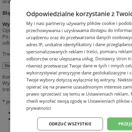
oraz politykę prywatności.
Błąd:
Odpowiedzialne korzystanie z Twoi
My i nasi partnerzy używamy plików cookie i podob
Wynik:
Opinia została pomyślnie dodana.
przechowywania i uzyskiwania dostępu do informac
Po przeprowadzeniu weryfikacji, jej treść zostanie
urządzeniu oraz do przetwarzania danych osobowych
udostępniona publicznie.
adres IP, unikalne identyfikatory i dane przeglądani
spersonalizowanych reklam i treści, pomiaru reklam i
Trwa wysyłanie komentarza ...
odbiorców oraz ulepszania usług.
Dostawcy stron tr
również przetwarzać Twoje dane w tych i innych cel
Dodaj komentarz
wykorzystywać precyzyjne dane geolokalizacyjne i c
Komentarze są prywatnymi opiniami użytkowników.
Twoje wybory dotyczą wyłącznie tej witryny. Niekt
Wydawca portalu nie ponosi odpowiedzialności za
opierać się na prawnie uzasadnionym interesie zami
treść.
prawo sprzeciwić się temu w
Ustawieniach reklam
.
chwili wycofać swoją zgodę w
Ustawieniach plików 
* pola obowiązkowe
prywatności
Najnowsze
Popularne
ODRZUĆ WSZYSTKIE
PRZEJ