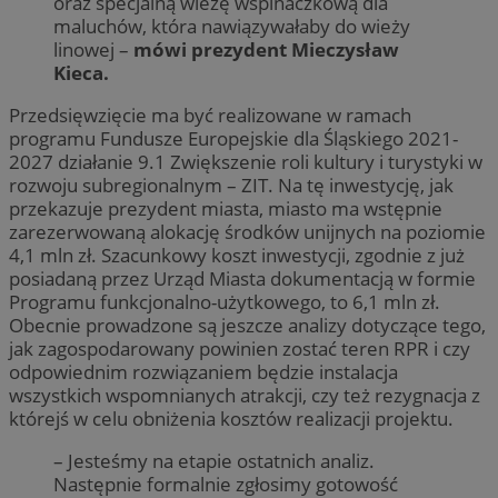
oraz specjalną wieżę wspinaczkową dla
maluchów, która nawiązywałaby do wieży
linowej –
mówi prezydent Mieczysław
Kieca.
Przedsięwzięcie ma być realizowane w ramach
programu Fundusze Europejskie dla Śląskiego 2021-
2027 działanie 9.1 Zwiększenie roli kultury i turystyki w
rozwoju subregionalnym – ZIT. Na tę inwestycję, jak
przekazuje prezydent miasta, miasto ma wstępnie
zarezerwowaną alokację środków unijnych na poziomie
4,1 mln zł. Szacunkowy koszt inwestycji, zgodnie z już
posiadaną przez Urząd Miasta dokumentacją w formie
Programu funkcjonalno-użytkowego, to 6,1 mln zł.
Obecnie prowadzone są jeszcze analizy dotyczące tego,
jak zagospodarowany powinien zostać teren RPR i czy
odpowiednim rozwiązaniem będzie instalacja
wszystkich wspomnianych atrakcji, czy też rezygnacja z
którejś w celu obniżenia kosztów realizacji projektu.
– Jesteśmy na etapie ostatnich analiz.
Następnie formalnie zgłosimy gotowość