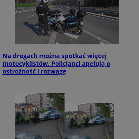
Na drogach można spotkać więcej
motocyklistów. Policjanci apelują o
ostrożność i rozwagę
1