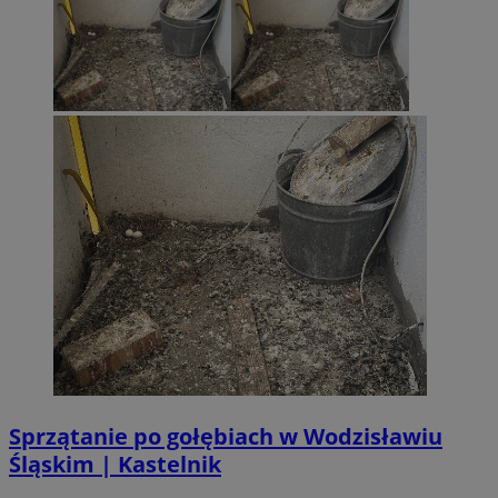
__Secure-ROLLOUT_TOKEN
.youtube.com
5 miesi
tygod
Sprzątanie po gołębiach w Wodzisławiu
Śląskim | Kastelnik
CookieScriptConsent
4 tygodni
CookieScript
wodzislaw.com.pl