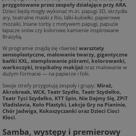
przygotowane przez zespoły działające przy ARA
.
Dzieci będą mogły wykonać m.in. papugi 3D, skrzydła
ary, teatralne maski z Rio, lalki-kukiełki, papierowe
mozaiki, lniane torby z motywem papugi, papuzie
łapacze snów czy kolorowe kamienie inspirowane
Brazylią.
W programie znajdą się również
warsztaty
sensoplastyczne, malowanie twarzy, gigantyczne
bańki XXL, stemplowanie piórami, kolorowanki,
warkoczyki, tropikalny makijaż
oraz malowanie w
dużym formacie — na papierze i folii.
Swoje strefy przygotują zespoły i grupy:
Miraż,
Akrobreak, WCK, Teatr Szydło, Teatr Szydełko,
Teatr Tyci Szydełko, KTT Spin, Nie Dejmy Się, ZPiT
Vladislavia, Koło Plastyki, Lekcje Gry na Pianinie,
Chór Jadwiga, Kokoszyczanki oraz Dzieci Cioci
Kloci
.
Samba, występy i premierowy