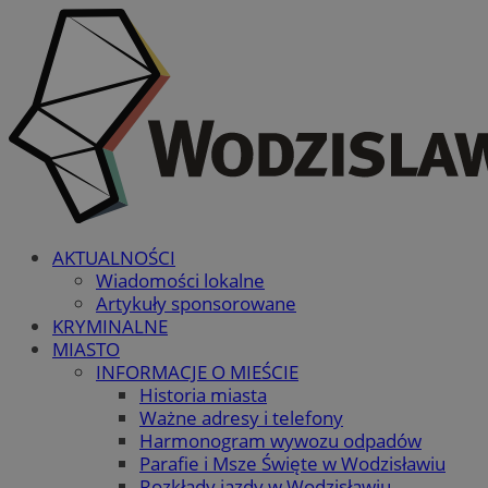
AKTUALNOŚCI
Wiadomości lokalne
Artykuły sponsorowane
KRYMINALNE
MIASTO
INFORMACJE O MIEŚCIE
Historia miasta
Ważne adresy i telefony
Harmonogram wywozu odpadów
Parafie i Msze Święte w Wodzisławiu
Rozkłady jazdy w Wodzisławiu