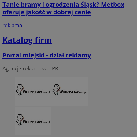
Tanie bramy i ogrodzenia Śląsk? Metbox
oferuje jakość w dobrej cenie
reklama
Katalog firm
Portal miejski - dział reklamy
VISITOR_PRIVACY_METADATA
5 miesi
YouTube
tygod
.youtube.com
Agencje reklamowe, PR