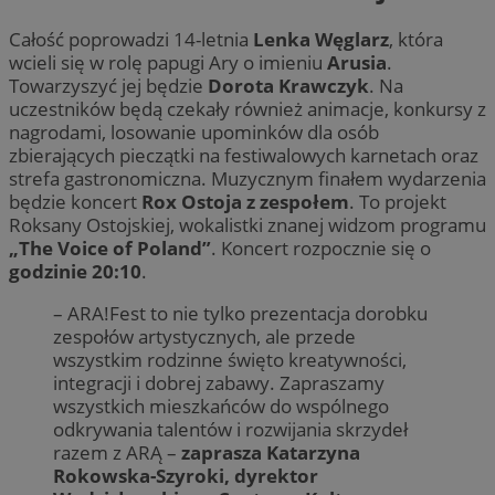
Całość poprowadzi 14-letnia
Lenka Węglarz
, która
wcieli się w rolę papugi Ary o imieniu
Arusia
.
Towarzyszyć jej będzie
Dorota Krawczyk
. Na
uczestników będą czekały również animacje, konkursy z
nagrodami, losowanie upominków dla osób
zbierających pieczątki na festiwalowych karnetach oraz
strefa gastronomiczna. Muzycznym finałem wydarzenia
będzie koncert
Rox Ostoja z zespołem
. To projekt
Roksany Ostojskiej, wokalistki znanej widzom programu
„The Voice of Poland”
. Koncert rozpocznie się o
godzinie 20:10
.
– ARA!Fest to nie tylko prezentacja dorobku
zespołów artystycznych, ale przede
wszystkim rodzinne święto kreatywności,
integracji i dobrej zabawy. Zapraszamy
wszystkich mieszkańców do wspólnego
odkrywania talentów i rozwijania skrzydeł
razem z ARĄ –
zaprasza Katarzyna
Rokowska-Szyroki, dyrektor