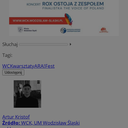
Słuchaj
⏵︎
Tagi:
WCK
warsztaty
ARA!Fest
Udostępnij
Artur Kristof
Źródło:
WCK, UM Wodzisław Śląski