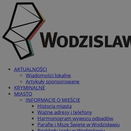
AKTUALNOŚCI
Wiadomości lokalne
Artykuły sponsorowane
KRYMINALNE
MIASTO
INFORMACJE O MIEŚCIE
Historia miasta
Ważne adresy i telefony
Harmonogram wywozu odpadów
Parafie i Msze Święte w Wodzisławiu
Rozkłady jazdy w Wodzisławiu