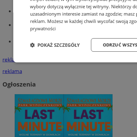
wybory dotyczą wyłącznie tej witryny. Niektórzy 
Wiadomości kryminalne w Wodzisławiu
uzasadnionym interesie zamiast na zgodzie; masz
reklam
. Możesz w każdej chwili wycofać swoją zg
Wiadomości lokalne
prywatności
Tworzenie stron www - Wodzisław
POKAŻ SZCZEGÓŁY
ODRZUĆ WSZYS
Śląski
reklama
Niezbędne
Wydajność
Targetowa
reklama
Ogłoszenia
Niezbędne
Wydajność
Targetowanie
Niezbędne pliki cookie umożliwiają korzystanie z podstawowych f
użytkownika i zarządzanie kontem. Bez niezbędnych plików cooki
Ok
Nazwa
Provider
/
Domena
przech