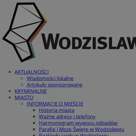
AKTUALNOŚCI
Wiadomości lokalne
Artykuły sponsorowane
KRYMINALNE
MIASTO
INFORMACJE O MIEŚCIE
Historia miasta
Ważne adresy i telefony
Harmonogram wywozu odpadów
Parafie i Msze Święte w Wodzisławiu
Rozkłady jazdy w Wodzisławiu