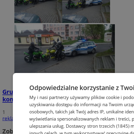
Odpowiedzialne korzystanie z Two
Grupa motocyklistów zatrzymała
My i nasi partnerzy używamy plików cookie i pod
kompletnie pijanego mężczyznę
uzyskiwania dostępu do informacji na Twoim urzą
1
osobowych, takich jak Twój adres IP, unikalne iden
reklama
wyświetlania spersonalizowanych reklam i treści, p
ulepszania usług.
Dostawcy stron trzecich (1845)
mo
Zobacz również
innych celach, w tym wykorzystywać precyzyjne da