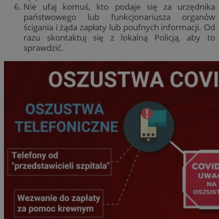
Nie ufaj komuś, kto podaje się za urzędnika
państwowego lub funkcjonariusza organów
ścigania i żąda zapłaty lub poufnych informacji. Od
razu skontaktuj się z lokalną Policją, aby to
sprawdzić.