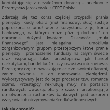
kontaktując się z niezależnym doradcą – przekonuje
Przemysław Jaroszewski z CERT Polska.
Zdarzają się też coraz częściej przypadki prania
pieniędzy, kiedy ofiara (muł finansowy, słup) zostaje
poproszona o umożliwienie korzystania z jej konta
bankowego, na którym może później dochodzić do
obracania dużymi kwotami. Działaność „muła
finansowego” jest nielegalna i umożliwia
zorganizowanym grupom przestępczym łatwe pranie
pieniędzy i przenoszenie funduszy na całym świecie
oraz wspomaga takie przestępstwa jak handel
narkotykami, handel ludźmi czy oszustwa internetowe.
Przestępcy często nawiązują relacje ze swoimi ofiarami,
zanim nakłonią je do operowania pieniędzmi.
Wykorzystywany jest do tego proceder tzw. romance
scams. Przestępcy rekrutują muły na portalach
randkowych. Uwodząc ofiary, z czasem przekonują je
do otworzenia rachunków bankowych pod pozorem
wysyłania lub otrzymywania środków finansowych.
Jak się chronić?