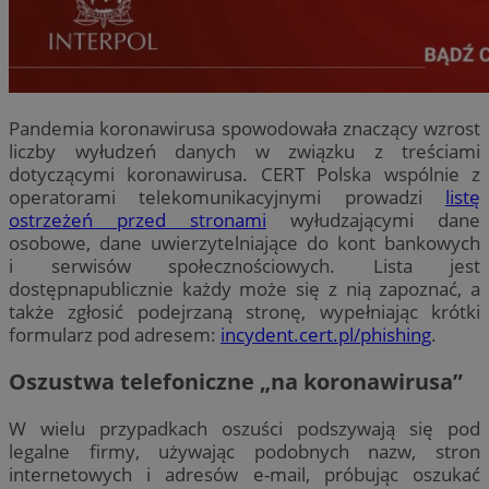
Pandemia koronawirusa spowodowała znaczący wzrost
liczby wyłudzeń danych w związku z treściami
dotyczącymi koronawirusa. CERT Polska wspólnie z
operatorami telekomunikacyjnymi prowadzi
listę
ostrzeżeń przed stronami
wyłudzającymi dane
osobowe, dane uwierzytelniające do kont bankowych
i serwisów społecznościowych. Lista jest
dostępnapublicznie każdy może się z nią zapoznać, a
także zgłosić podejrzaną stronę, wypełniając krótki
formularz pod adresem:
incydent.cert.pl/phishing
.
Oszustwa telefoniczne „na koronawirusa”
W wielu przypadkach oszuści podszywają się pod
legalne firmy, używając podobnych nazw, stron
internetowych i adresów e-mail, próbując oszukać