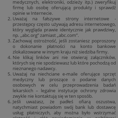
medycznych, elektroniki, odzieży itp.) zweryfikuj
firmę lub osobę oferującą produkty i sprawdź
opinie w Internecie.
Uważaj na fałszywe strony internetowe -
przestępcy często używają adresu internetowego,
który wygląda prawie identycznie jak prawdziwy,
np. „abc.org” zamiast „abc.com”.
Zachowaj ostrożność, jeśli zostaniesz poproszony
o dokonanie płatności na konto bankowe
zlokalizowane w innym kraju niż siedziba firmy.
Nie klikaj linków ani nie otwieraj załączników,
których się nie spodziewasz lub które pochodzą od
nieznanego nadawcy.
Uważaj na niechciane e-maile oferujące sprzęt
medyczny lub proszące o podanie danych
osobowych w celu przeprowadzenia badań
lekarskich – legalne instytucje ochrony zdrowia
zwykle nie kontaktują się w ten sposób.
Jeśli uważasz, że padłeś ofiarą oszustwa,
natychmiast powiadom swój bank lub dostawcę
usług płatniczych, aby można było wstrzymać