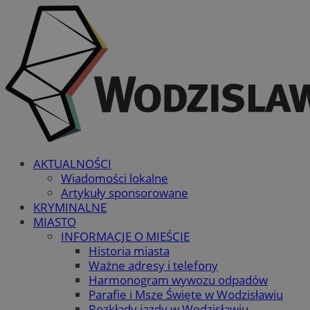
AKTUALNOŚCI
Wiadomości lokalne
Artykuły sponsorowane
KRYMINALNE
MIASTO
INFORMACJE O MIEŚCIE
Historia miasta
Ważne adresy i telefony
Harmonogram wywozu odpadów
Parafie i Msze Święte w Wodzisławiu
Rozkłady jazdy w Wodzisławiu