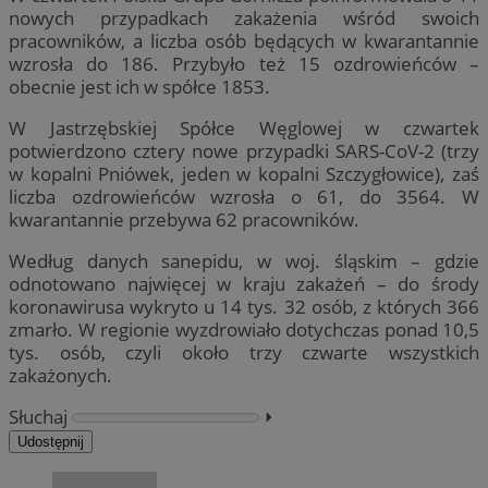
nowych przypadkach zakażenia wśród swoich
pracowników, a liczba osób będących w kwarantannie
wzrosła do 186. Przybyło też 15 ozdrowieńców –
obecnie jest ich w spółce 1853.
W Jastrzębskiej Spółce Węglowej w czwartek
potwierdzono cztery nowe przypadki SARS-CoV-2 (trzy
w kopalni Pniówek, jeden w kopalni Szczygłowice), zaś
liczba ozdrowieńców wzrosła o 61, do 3564. W
kwarantannie przebywa 62 pracowników.
Według danych sanepidu, w woj. śląskim – gdzie
odnotowano najwięcej w kraju zakażeń – do środy
koronawirusa wykryto u 14 tys. 32 osób, z których 366
zmarło. W regionie wyzdrowiało dotychczas ponad 10,5
tys. osób, czyli około trzy czwarte wszystkich
zakażonych.
Słuchaj
⏵︎
Udostępnij