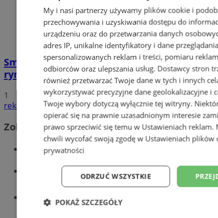
My i nasi partnerzy używamy plików cookie i podob
przechowywania i uzyskiwania dostępu do informac
urządzeniu oraz do przetwarzania danych osobowych
adres IP, unikalne identyfikatory i dane przeglądani
spersonalizowanych reklam i treści, pomiaru reklam i
Smaki z całej Polski na wodzisławskim
odbiorców oraz ulepszania usług.
Dostawcy stron tr
rynku – zlot food trucków już w kwietniu!
również przetwarzać Twoje dane w tych i innych cel
wykorzystywać precyzyjne dane geolokalizacyjne i c
1
Twoje wybory dotyczą wyłącznie tej witryny. Niekt
reklama
opierać się na prawnie uzasadnionym interesie zami
Zobacz również
prawo sprzeciwić się temu w
Ustawieniach reklam
.
chwili wycofać swoją zgodę w
Ustawieniach plików 
Wiadomości kryminalne w Wodzisławiu
prywatności
Wiadomości lokalne
ODRZUĆ WSZYSTKIE
PRZEJ
Tworzenie stron www - Wodzisław
POKAŻ SZCZEGÓŁY
Śląski