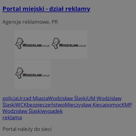
Portal miejski - dział reklamy
Agencje reklamowe, PR
CookieScriptConsent
4 tygodni
CookieScript
wodzislaw.com.pl
policja
Urząd Miasta
Wodzisław Śląski
UM Wodzisław
Śląski
WCK
bezpieczeństwo
Mieczysław Kieca
pomoc
KMP
Wodzisław Śląski
wypadek
reklama
Portal należy do sieci
VISITOR_PRIVACY_METADATA
5 miesi
YouTube