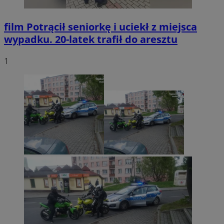
film
Potrącił seniorkę i uciekł z miejsca
wypadku. 20-latek trafił do aresztu
1