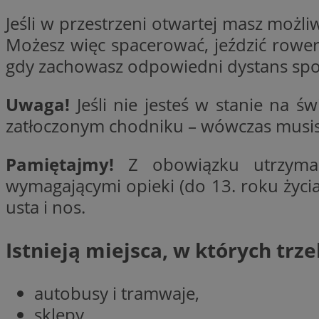
Jeśli w przestrzeni otwartej masz możli
Możesz więc spacerować, jeździć rowere
CookieScriptConse
gdy zachowasz odpowiedni dystans spo
Uwaga!
Jeśli nie jesteś w stanie na
VISITOR_PRIVACY_
zatłoczonym chodniku – wówczas musisz
Pamiętajmy!
Z obowiązku utrzymani
wymagającymi opieki (do 13. roku życia
usta i nos.
suid
Istnieją miejsca, w których trz
Nazwa
Pro
autobusy i tramwaje,
Nazwa
Nazwa
Do
Nazwa
ustat_bzgfew1atv22
sklepy,
sa-user-id
google_push
.bi