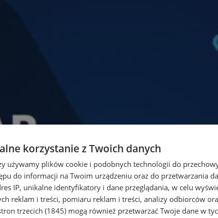
lne korzystanie z Twoich danych
rzy używamy plików cookie i podobnych technologii do przechow
ępu do informacji na Twoim urządzeniu oraz do przetwarzania 
dres IP, unikalne identyfikatory i dane przeglądania, w celu wyświ
h reklam i treści, pomiaru reklam i treści, analizy odbiorców or
tron trzecich (1845)
mogą również przetwarzać Twoje dane w tych