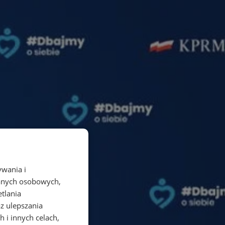
ywania i
danych osobowych,
etlania
az ulepszania
 i innych celach,