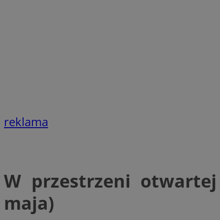
QeSessID
SessID
MvSessID
INGRESSCOOKIE
euds
reklama
__cf_bm
li_gc
W przestrzeni otwarte
__Secure-ROLLOU
maja)