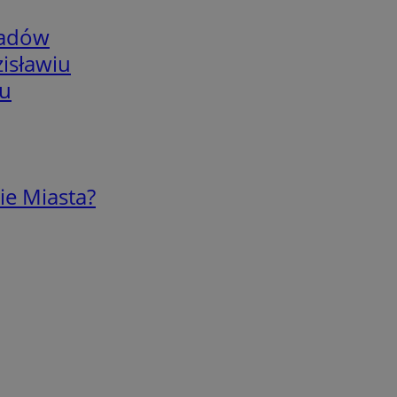
adów
isławiu
iu
ie Miasta?