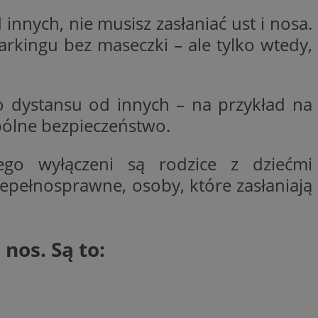
ctwem bezpiecznych
innych, nie musisz zasłaniać ust i nosa.
 tym samym
nych danych.
arkingu bez maseczki – ale tylko wtedy,
rzez usługę Cookie-
preferencji
 na pliki cookie.
ookie Cookie-
o dystansu od innych – na przykład na
nformacje o zgodzie
ncjach dotyczących
pólne bezpieczeństwo.
ia z witryny.
olityki prywatności
ich przestrzeganie
go wyłączeni są rodzice z dziećmi
temu użytkownik nie
woich preferencji,
 z regulacjami
iepełnosprawne, osoby, które zasłaniają
 identyfikatora
nos. Są to:
 i przechowywania
ia interakcji