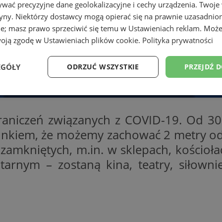
wać precyzyjne dane geolokalizacyjne i cechy urządzenia. Twoje
tryny. Niektórzy dostawcy mogą opierać się na prawnie uzasadnio
ie; masz prawo sprzeciwić się temu w
Ustawieniach reklam
. Może
woją zgodę w
Ustawieniach plików cookie
.
Polityka prywatności
EGÓŁY
ODRZUĆ WSZYSTKIE
PRZEJDŹ 
Wydajność
Targetowanie
Funkcjonalność
Ni
aniczeń związanych z COVID-19. Od 30 
arunkiem, że możemy zachować 2 metry o
 zamkniętych, m.in. w sklepach, kościoł
tarnym – zostaną kina, teatry, siłown
ezbędne
Wydajność
Targetowanie
Funkcjonalność
Niesklasyfikow
ie umożliwiają korzystanie z podstawowych funkcji strony internetowej, takich jak log
Bez niezbędnych plików cookie nie można prawidłowo korzystać ze strony internetowe
Okres
Provider
/
Domena
Opis
przechowywania