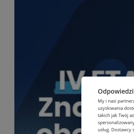
Odpowiedzia
My i nasi partne
uzyskiwania dost
takich jak Twój a
spersonalizowanyc
usług.
Dostawcy s