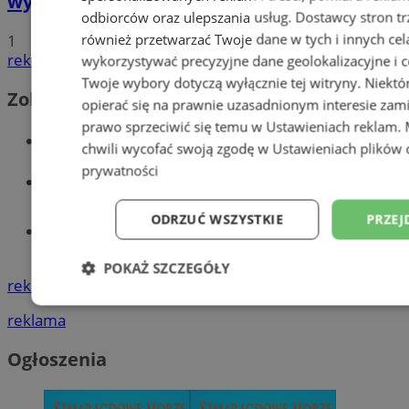
wypadku. 20-latek trafił do aresztu
odbiorców oraz ulepszania usług.
Dostawcy stron tr
również przetwarzać Twoje dane w tych i innych cel
1
reklama
wykorzystywać precyzyjne dane geolokalizacyjne i c
Twoje wybory dotyczą wyłącznie tej witryny. Niekt
Zobacz również
opierać się na prawnie uzasadnionym interesie zami
prawo sprzeciwić się temu w
Ustawieniach reklam
.
Wiadomości kryminalne w Wodzisławiu
chwili wycofać swoją zgodę w
Ustawieniach plików 
prywatności
Wiadomości lokalne
ODRZUĆ WSZYSTKIE
PRZEJ
Tworzenie stron www - Wodzisław
Śląski
POKAŻ SZCZEGÓŁY
reklama
Niezbędne
Wydajność
Targetowani
reklama
Ogłoszenia
Niesklasyfikowane