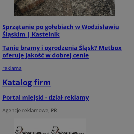
li_gc
5 miesi
LinkedIn
Sprzątanie po gołębiach w Wodzisławiu
tygod
Corporation
.linkedin.com
Śląskim | Kastelnik
Tanie bramy i ogrodzenia Śląsk? Metbox
__Secure-ROLLOUT_TOKEN
.youtube.com
5 miesi
oferuje jakość w dobrej cenie
tygod
reklama
Katalog firm
Portal miejski - dział reklamy
Agencje reklamowe, PR