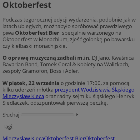
Oktoberfest
Podczas tegorocznej edycji wydarzenia, podobnie jak w
latach ubiegłych, możnabyło spróbować prawdziwego
piwa
Oktoberfest Bier
, specjalnie warzonego na
Oktoberfest w Monachium, zjeść golonkę po bawarsku
czy kiełbaski monachijskie.
O oprawę muzyczną zadbali m.in.
DJ Jano, Kwaśnica
Bavarian Band, Tomek Coral & Kobiety na Walizkach,
zespoły Gramofon, Boss i Adler.
W piątek, 22 września
o godzinie 17:00, za pomocą
kilku uderzeń młotka
prezydent Wodzisławia Śląskiego
Mieczysław Kieca
oraz radny sejmiku śląskiego Henryk
Siedlaczek, odszpuntowali pierwszą beczkę.
Słuchaj
⏵︎
Tagi:
Mieczysław Kieca
Oktoberfest Bier
Oktoberfest