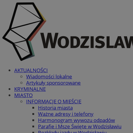
AKTUALNOŚCI
Wiadomości lokalne
Artykuły sponsorowane
KRYMINALNE
MIASTO
INFORMACJE O MIEŚCIE
Historia miasta
Ważne adresy i telefony
Harmonogram wywozu odpadów
Parafie i Msze Święte w Wodzisławiu
Rozkłady jazdy w Wodzisławiu