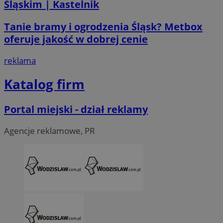
Śląskim | Kastelnik
__Secure-ROLLOUT_TOKEN
.youtube.com
5 miesi
Tanie bramy i ogrodzenia Śląsk? Metbox
tygod
oferuje jakość w dobrej cenie
reklama
Katalog firm
Portal miejski - dział reklamy
Agencje reklamowe, PR
CookieScriptConsent
4 tygodni
CookieScript
wodzislaw.com.pl