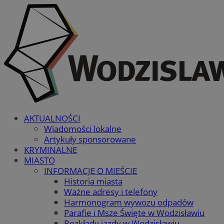
AKTUALNOŚCI
Wiadomości lokalne
Artykuły sponsorowane
KRYMINALNE
MIASTO
INFORMACJE O MIEŚCIE
Historia miasta
Ważne adresy i telefony
Harmonogram wywozu odpadów
Parafie i Msze Święte w Wodzisławiu
Rozkłady jazdy w Wodzisławiu