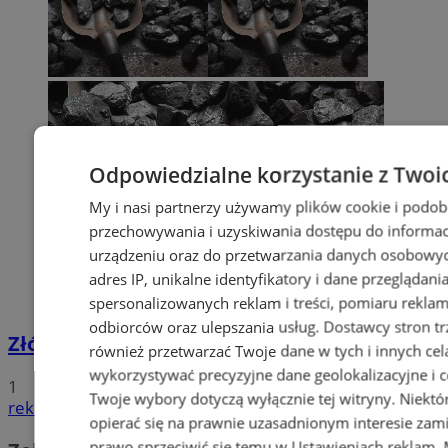
Odpowiedzialne korzystanie z Twoi
My i nasi partnerzy używamy plików cookie i podob
przechowywania i uzyskiwania dostępu do informac
urządzeniu oraz do przetwarzania danych osobowych
adres IP, unikalne identyfikatory i dane przeglądani
spersonalizowanych reklam i treści, pomiaru reklam i
odbiorców oraz ulepszania usług.
Dostawcy stron tr
Złóż wniosek o dodatek węglowy
również przetwarzać Twoje dane w tych i innych cel
wykorzystywać precyzyjne dane geolokalizacyjne i c
1
Twoje wybory dotyczą wyłącznie tej witryny. Niekt
reklama
opierać się na prawnie uzasadnionym interesie zami
prawo sprzeciwić się temu w
Ustawieniach reklam
.