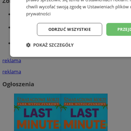
Zobacz również
chwili wycofać swoją zgodę w
Ustawieniach plików 
Wiadomości kryminalne w Wodzisławiu
prywatności
Wiadomości lokalne
ODRZUĆ WSZYSTKIE
PRZEJ
Tworzenie stron www - Wodzisław
POKAŻ SZCZEGÓŁY
Śląski
Niezbędne
Wydajność
Targetowani
reklama
reklama
Niesklasyfikowane
Ogłoszenia
Niezbędne
Wydajność
Targetowanie
Funkcjonalno