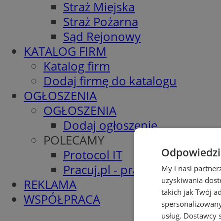
Straż Miejska
Straż Pożarna
Sąd Rejonowy
KATALOG FIRM
Katalog firm
Dodaj firmę do katalogu
OGŁOSZENIA
OGŁOSZENIA
Dodaj ogłoszenie
POLECAMY
Odpowiedzia
Protocol IT
Pracuj.pl - praca w Wodzisła
My i nasi partne
uzyskiwania dost
REKLAMA
takich jak Twój a
WSPÓŁPRACA
spersonalizowanyc
usług.
Dostawcy s