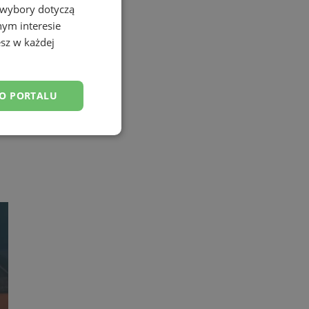
 wybory dotyczą
nym interesie
sz w każdej
DO PORTALU
esklasyfikowane
ane
owanie użytkownika i
j.