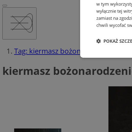
w tym wykorzysty
wyłącznie tej wi
zamiast na zgodz
chwili wycofać s
POKAŻ SZCZ
Tag: kiermasz bożonarodzeniowy
Niezbędne
kiermasz bożonarodzeni
Ni
Niezbędne pliki cook
zarządzanie kontem. 
Nazwa