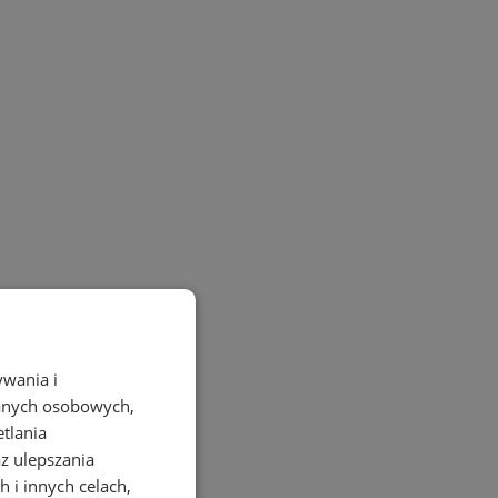
ywania i
danych osobowych,
etlania
az ulepszania
 i innych celach,