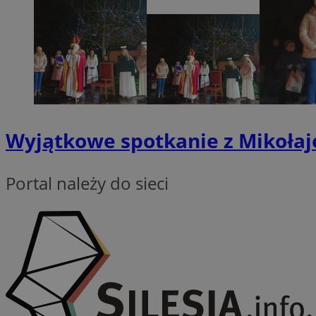
QeSessID
SessID
MvSessID
INGRESSCOOKIE
euds
Wyjątkowe spotkanie z Mikołaje
__cf_bm
Portal należy do sieci
li_gc
__Secure-ROLLOU