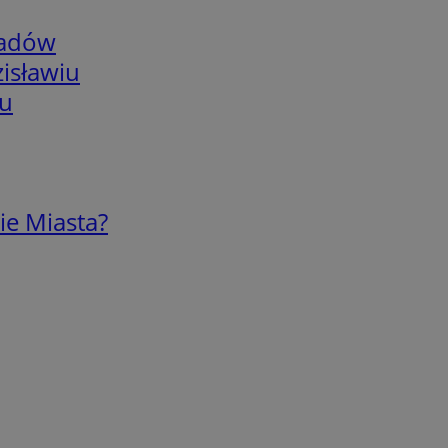
adów
isławiu
iu
ie Miasta?