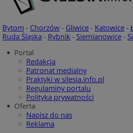
CookieScriptConse
Bytom
-
Chorzów
-
Gliwice
-
Katowice
-
Ruda Śląska
-
Rybnik
-
Siemianowice
-
S
VISITOR_PRIVACY_
Portal
Redakcja
Patronat medialny
Praktyki w silesia.info.pl
Regulaminy portalu
suid
Polityka prywatności
Oferta
Napisz do nas
Nazwa
Pro
Reklama
Nazwa
Nazwa
Do
Nazwa
ustat_bzgfew1atv22