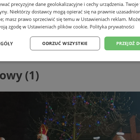
wać precyzyjne dane geolokalizacyjne i cechy urządzenia. Twoje
tryny. Niektórzy dostawcy mogą opierać się na prawnie uzasadnio
ie; masz prawo sprzeciwić się temu w
Ustawieniach reklam
. Może
woją zgodę w
Ustawieniach plików cookie
.
Polityka prywatności
EGÓŁY
ODRZUĆ WSZYSTKIE
PRZEJDŹ 
Wydajność
Targetowanie
Funkcjonalność
Ni
owy (1)
ezbędne
Wydajność
Targetowanie
Funkcjonalność
Niesklasyfikow
ie umożliwiają korzystanie z podstawowych funkcji strony internetowej, takich jak log
Bez niezbędnych plików cookie nie można prawidłowo korzystać ze strony internetowe
Okres
Provider
/
Domena
Opis
przechowywania