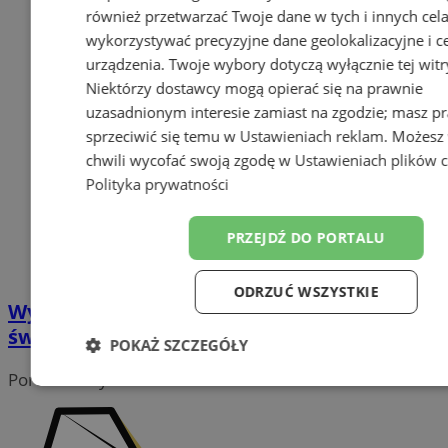
również przetwarzać Twoje dane w tych i innych cel
wykorzystywać precyzyjne dane geolokalizacyjne i c
urządzenia. Twoje wybory dotyczą wyłącznie tej witr
Niektórzy dostawcy mogą opierać się na prawnie
uzasadnionym interesie zamiast na zgodzie; masz p
sprzeciwić się temu w
Ustawieniach reklam
. Możesz
chwili wycofać swoją zgodę w
Ustawieniach plików 
Polityka prywatności
PRZEJDŹ DO PORTALU
ODRZUĆ WSZYSTKIE
Wyjątkowe spotkanie z Mikołajem w ZSP5 –
świąteczna magia w Radlinie II
POKAŻ SZCZEGÓŁY
Portal należy do sieci
Niezbędne
Wydajność
Target