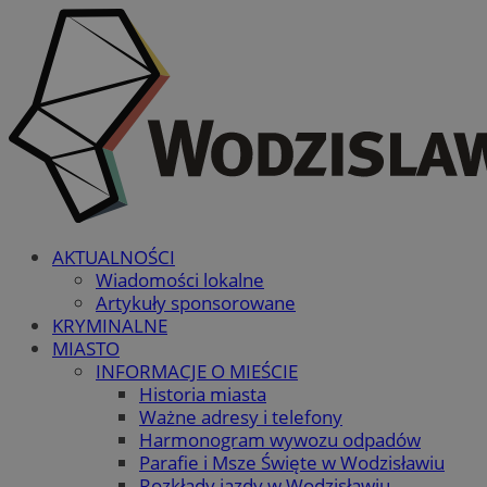
AKTUALNOŚCI
Wiadomości lokalne
Artykuły sponsorowane
KRYMINALNE
MIASTO
INFORMACJE O MIEŚCIE
Historia miasta
Ważne adresy i telefony
Harmonogram wywozu odpadów
Parafie i Msze Święte w Wodzisławiu
Rozkłady jazdy w Wodzisławiu