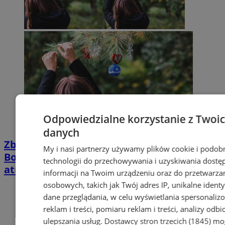
Odpowiedzialne korzystanie z Twoi
danych
Zbliżają się święta – Jarmark
My i nasi partnerzy używamy plików cookie i podob
Bożonarodzeniowy z Mikołajem, choinką i
technologii do przechowywania i uzyskiwania dostę
atrakcjami
informacji na Twoim urządzeniu oraz do przetwarza
osobowych, takich jak Twój adres IP, unikalne identyf
dane przeglądania, w celu wyświetlania spersonali
reklam i treści, pomiaru reklam i treści, analizy odb
ulepszania usług.
Dostawcy stron trzecich (1845)
mo