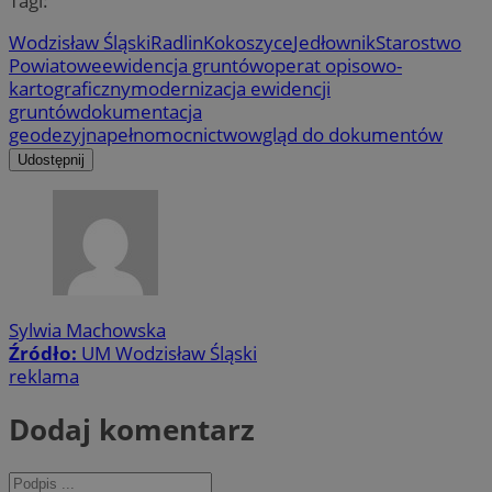
Tagi:
Wodzisław Śląski
Radlin
Kokoszyce
Jedłownik
Starostwo
Powiatowe
ewidencja gruntów
operat opisowo-
kartograficzny
modernizacja ewidencji
gruntów
dokumentacja
geodezyjna
pełnomocnictwo
wgląd do dokumentów
Udostępnij
Sylwia Machowska
Źródło:
UM Wodzisław Śląski
reklama
Dodaj komentarz