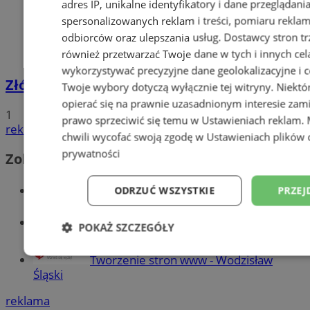
adres IP, unikalne identyfikatory i dane przeglądani
spersonalizowanych reklam i treści, pomiaru reklam i
odbiorców oraz ulepszania usług.
Dostawcy stron tr
również przetwarzać Twoje dane w tych i innych cel
wykorzystywać precyzyjne dane geolokalizacyjne i c
Złóż wniosek o dodatek węglowy
Twoje wybory dotyczą wyłącznie tej witryny. Niekt
opierać się na prawnie uzasadnionym interesie zami
1
prawo sprzeciwić się temu w
Ustawieniach reklam
.
reklama
chwili wycofać swoją zgodę w
Ustawieniach plików 
prywatności
Zobacz również
Wiadomości kryminalne w Wodzisławiu
ODRZUĆ WSZYSTKIE
PRZEJ
Wiadomości lokalne
POKAŻ SZCZEGÓŁY
Niezbędne
Wydajność
Targetowani
Tworzenie stron www - Wodzisław
Śląski
reklama