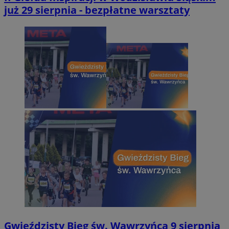
już 29 sierpnia - bezpłatne warsztaty
Gwieździsty Bieg św. Wawrzyńca 9 sierpnia