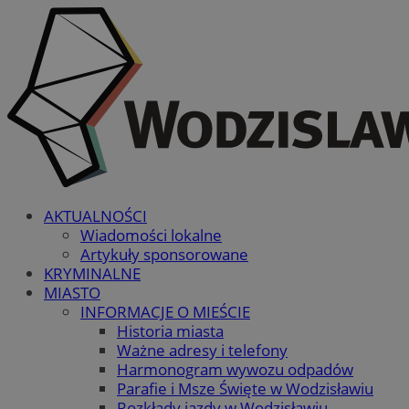
AKTUALNOŚCI
Wiadomości lokalne
Artykuły sponsorowane
KRYMINALNE
MIASTO
INFORMACJE O MIEŚCIE
Historia miasta
Ważne adresy i telefony
Harmonogram wywozu odpadów
Parafie i Msze Święte w Wodzisławiu
Rozkłady jazdy w Wodzisławiu