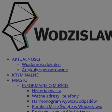
AKTUALNOŚCI
Wiadomości lokalne
Artykuły sponsorowane
KRYMINALNE
MIASTO
INFORMACJE O MIEŚCIE
Historia miasta
Ważne adresy i telefony
Harmonogram wywozu odpadów
Parafie i Msze Święte w Wodzisławiu
Rozkłady jazdy w Wodzisławiu