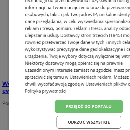
technologii do przechowywania i uzyskiwania dostę
informacji na Twoim urządzeniu oraz do przetwarza
osobowych, takich jak Twój adres IP, unikalne identyf
dane przeglądania, w celu wyświetlania spersonali
reklam i treści, pomiaru reklam i treści, analizy odb
ulepszania usług.
Dostawcy stron trzecich (1845)
mo
również przetwarzać Twoje dane w tych i innych cel
wykorzystywać precyzyjne dane geolokalizacyjne i c
urządzenia. Twoje wybory dotyczą wyłącznie tej witr
Niektórzy dostawcy mogą opierać się na prawnie
uzasadnionym interesie zamiast na zgodzie; masz p
sprzeciwić się temu w
Ustawieniach reklam
. Możesz
Wodzisław Śląski: projekt modernizacji
chwili wycofać swoją zgodę w
Ustawieniach plików 
ewidencji gruntów do wglądu w Starostwie
Polityka prywatności
Portal należy do sieci
PRZEJDŹ DO PORTALU
ODRZUĆ WSZYSTKIE