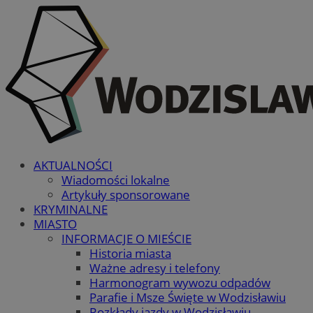
AKTUALNOŚCI
Wiadomości lokalne
Artykuły sponsorowane
KRYMINALNE
MIASTO
INFORMACJE O MIEŚCIE
Historia miasta
Ważne adresy i telefony
Harmonogram wywozu odpadów
Parafie i Msze Święte w Wodzisławiu
Rozkłady jazdy w Wodzisławiu