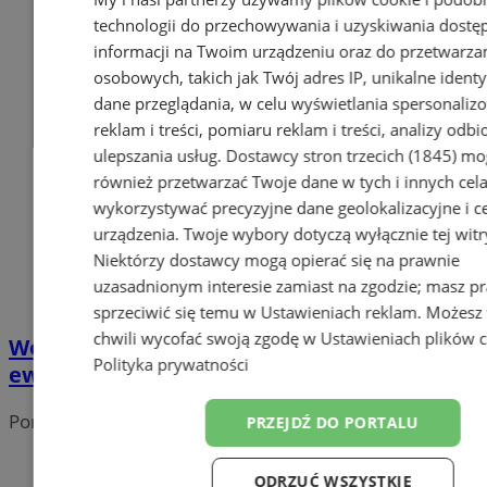
technologii do przechowywania i uzyskiwania dostę
informacji na Twoim urządzeniu oraz do przetwarza
osobowych, takich jak Twój adres IP, unikalne identyf
dane przeglądania, w celu wyświetlania spersonali
reklam i treści, pomiaru reklam i treści, analizy odb
ulepszania usług.
Dostawcy stron trzecich (1845)
mo
również przetwarzać Twoje dane w tych i innych cel
wykorzystywać precyzyjne dane geolokalizacyjne i c
urządzenia. Twoje wybory dotyczą wyłącznie tej witr
Niektórzy dostawcy mogą opierać się na prawnie
uzasadnionym interesie zamiast na zgodzie; masz p
sprzeciwić się temu w
Ustawieniach reklam
. Możesz
chwili wycofać swoją zgodę w
Ustawieniach plików 
Wodzisław Śląski: projekt modernizacji
Polityka prywatności
ewidencji gruntów do wglądu w Starostwie
Portal należy do sieci
PRZEJDŹ DO PORTALU
ODRZUĆ WSZYSTKIE