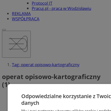
Protocol IT
Pracuj.pl - praca w Wodzisławiu
REKLAMA
WSPÓŁPRACA
Tag: operat opisowo-kartograficzny
operat opisowo-kartograficzny
(1)
Odpowiedzialne korzystanie z Twoi
danych
My i nasi partnerzy używamy plików cookie i podob