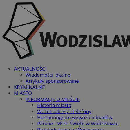
AKTUALNOŚCI
Wiadomości lokalne
Artykuły sponsorowane
KRYMINALNE
MIASTO
INFORMACJE O MIEŚCIE
Historia miasta
Ważne adresy i telefony
Harmonogram wywozu odpadów
Parafie i Msze Święte w Wodzisławiu
Rozkłady jazdy w Wodzisławiu