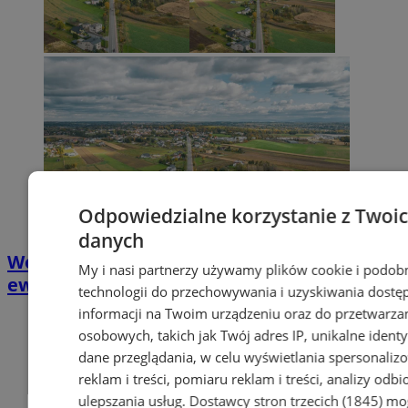
Odpowiedzialne korzystanie z Twoi
danych
Wodzisław Śląski: projekt modernizacji
My i nasi partnerzy używamy plików cookie i podob
ewidencji gruntów do wglądu w Starostwie
technologii do przechowywania i uzyskiwania dostę
informacji na Twoim urządzeniu oraz do przetwarza
osobowych, takich jak Twój adres IP, unikalne identyf
dane przeglądania, w celu wyświetlania spersonali
reklam i treści, pomiaru reklam i treści, analizy odb
ulepszania usług.
Dostawcy stron trzecich (1845)
mo