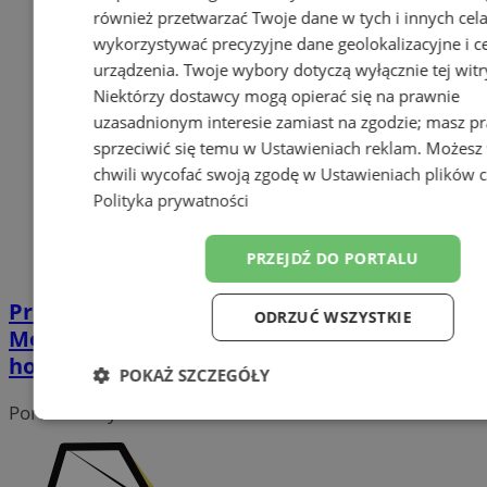
również przetwarzać Twoje dane w tych i innych cel
wykorzystywać precyzyjne dane geolokalizacyjne i c
urządzenia. Twoje wybory dotyczą wyłącznie tej witr
Niektórzy dostawcy mogą opierać się na prawnie
uzasadnionym interesie zamiast na zgodzie; masz p
sprzeciwić się temu w
Ustawieniach reklam
. Możesz
chwili wycofać swoją zgodę w
Ustawieniach plików 
Polityka prywatności
PRZEJDŹ DO PORTALU
Prace geodezyjne w Wodzisławiu.
ODRZUĆ WSZYSTKIE
Modernizacja ewidencji gruntów na
horyzoncie
POKAŻ SZCZEGÓŁY
Portal należy do sieci
Niezbędne
Wydajność
Target