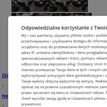
Odpowiedzialne korzystanie z Twoi
My i nasi partnerzy używamy plików cookie i podob
przechowywania i uzyskiwania dostępu do informac
urządzeniu oraz do przetwarzania danych osobowych
adres IP, unikalne identyfikatory i dane przeglądani
spersonalizowanych reklam i treści, pomiaru reklam i
odbiorców oraz ulepszania usług.
Dostawcy stron tr
również przetwarzać Twoje dane w tych i innych cel
Złóż wniosek o dodatek węglowy
wykorzystywać precyzyjne dane geolokalizacyjne i c
Twoje wybory dotyczą wyłącznie tej witryny. Niekt
1
opierać się na prawnie uzasadnionym interesie zami
prawo sprzeciwić się temu w
Ustawieniach reklam
.
Hello world!
chwili wycofać swoją zgodę w
Ustawieniach plików 
prywatności
1