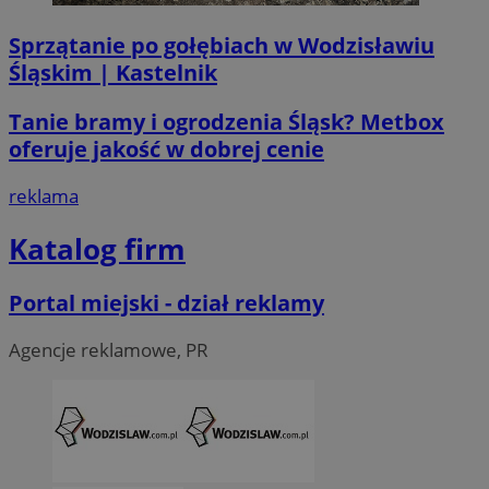
Sprzątanie po gołębiach w Wodzisławiu
Śląskim | Kastelnik
Tanie bramy i ogrodzenia Śląsk? Metbox
oferuje jakość w dobrej cenie
reklama
Katalog firm
Portal miejski - dział reklamy
Agencje reklamowe, PR
CookieScriptConsent
4 tygodni
CookieScript
wodzislaw.com.pl