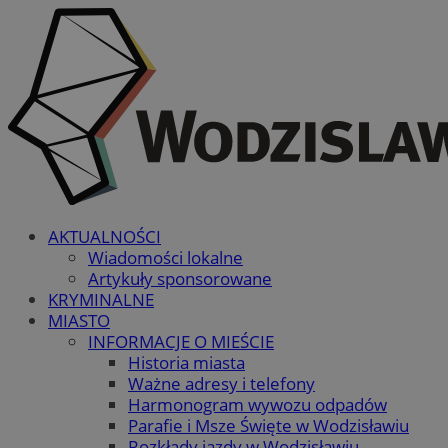
AKTUALNOŚCI
Wiadomości lokalne
Artykuły sponsorowane
KRYMINALNE
MIASTO
INFORMACJE O MIEŚCIE
Historia miasta
Ważne adresy i telefony
Harmonogram wywozu odpadów
Parafie i Msze Święte w Wodzisławiu
Rozkłady jazdy w Wodzisławiu