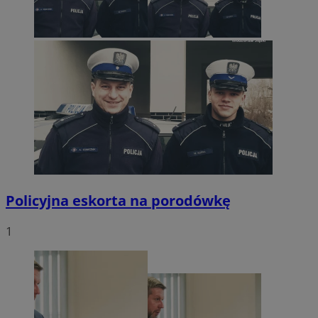
Policyjna eskorta na porodówkę
1