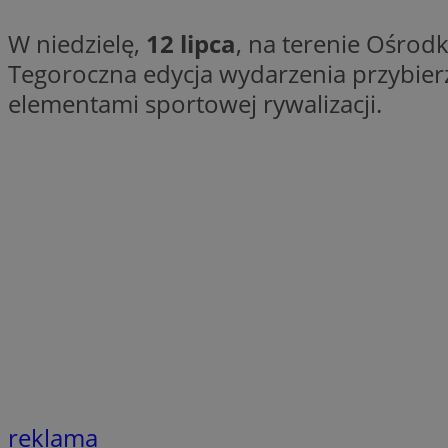
QeSessID
W niedzielę,
12 lipca
, na terenie Ośrod
SessID
Tegoroczna edycja wydarzenia przybier
MvSessID
elementami sportowej rywalizacji.
INGRESSCOOKIE
euds
__cf_bm
li_gc
__Secure-ROLLOU
reklama