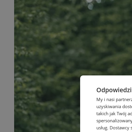
Odpowiedzia
My i nasi partne
uzyskiwania dost
takich jak Twój a
spersonalizowanyc
usług.
Dostawcy s