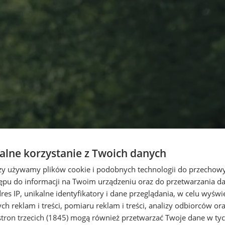
lne korzystanie z Twoich danych
rzy używamy plików cookie i podobnych technologii do przechow
ępu do informacji na Twoim urządzeniu oraz do przetwarzania 
dres IP, unikalne identyfikatory i dane przeglądania, w celu wyświ
h reklam i treści, pomiaru reklam i treści, analizy odbiorców or
tron trzecich (1845)
mogą również przetwarzać Twoje dane w tych