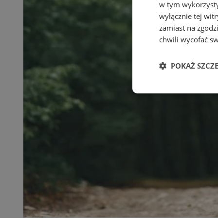
w tym wykorzysty
wyłącznie tej wi
zamiast na zgodz
chwili wycofać s
POKAŻ SZCZ
Niezbędne
Ni
Niezbędne pliki cook
zarządzanie kontem. 
Nazwa