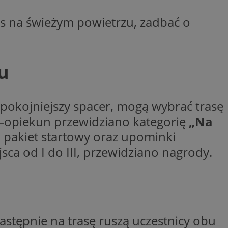
ctwem bezpiecznych
 tym samym
as na świeżym powietrzu, zadbać o
nych danych.
rzez usługę Cookie-
preferencji
 na pliki cookie.
ookie Cookie-
u
nformacje o zgodzie
ncjach dotyczących
ia z witryny.
olityki prywatności
spokojniejszy spacer, mogą wybrać trasę
ich przestrzeganie
temu użytkownik nie
s–opiekun przewidziano kategorię
„Na
woich preferencji,
 z regulacjami
a pakiet startowy oraz upominki
ca od I do III, przewidziano nagrody.
 identyfikatora
stępnie na trasę ruszą uczestnicy obu
 i przechowywania
ia interakcji