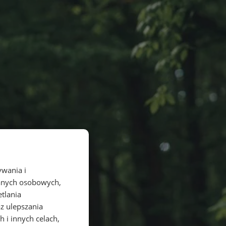
ywania i
danych osobowych,
etlania
az ulepszania
 i innych celach,