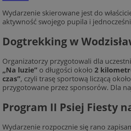
Wydarzenie skierowane jest do właścici
aktywność swojego pupila i jednocześni
CookieScriptConse
Dogtrekking w Wodzisła
VISITOR_PRIVACY_
Organizatorzy przygotowali dla uczestn
„Na luzie”
o długości około
2 kilomet
czas”
, czyli trasę sportową liczącą okoł
przygotowane przez sponsorów. Dla najl
suid
Program II Psiej Fiesty n
Nazwa
Pro
Nazwa
Nazwa
Do
Wydarzenie rozpocznie się rano zapisa
Nazwa
ustat_bzgfew1atv22
sa-user-id
google_push
.bi