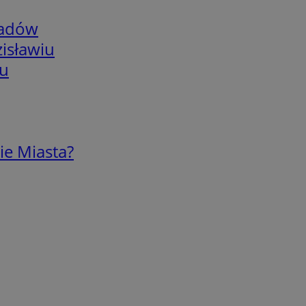
adów
isławiu
iu
ie Miasta?