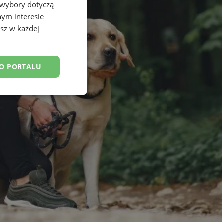
 wybory dotyczą
nym interesie
sz w każdej
DO PORTALU
esklasyfikowane
ane
owanie użytkownika i
j.