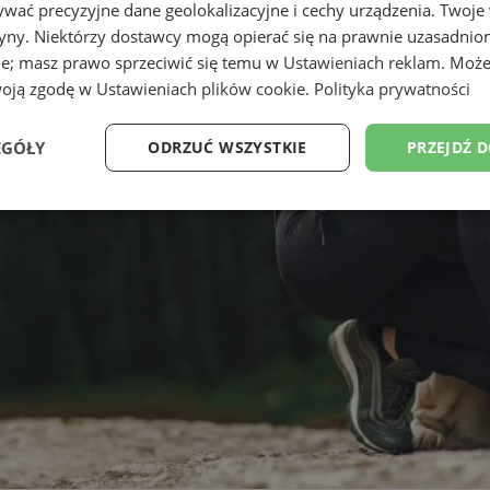
wać precyzyjne dane geolokalizacyjne i cechy urządzenia. Twoje
tryny. Niektórzy dostawcy mogą opierać się na prawnie uzasadnio
ie; masz prawo sprzeciwić się temu w
Ustawieniach reklam
. Może
woją zgodę w
Ustawieniach plików cookie
.
Polityka prywatności
EGÓŁY
ODRZUĆ WSZYSTKIE
PRZEJDŹ 
Wydajność
Targetowanie
Funkcjonalność
Ni
ezbędne
Wydajność
Targetowanie
Funkcjonalność
Niesklasyfikow
ie umożliwiają korzystanie z podstawowych funkcji strony internetowej, takich jak log
Bez niezbędnych plików cookie nie można prawidłowo korzystać ze strony internetowe
Okres
Provider
/
Domena
Opis
przechowywania