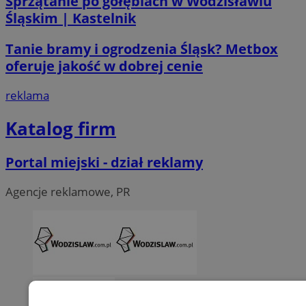
Sprzątanie po gołębiach w Wodzisławiu
Śląskim | Kastelnik
Tanie bramy i ogrodzenia Śląsk? Metbox
oferuje jakość w dobrej cenie
reklama
Katalog firm
Portal miejski - dział reklamy
Agencje reklamowe, PR