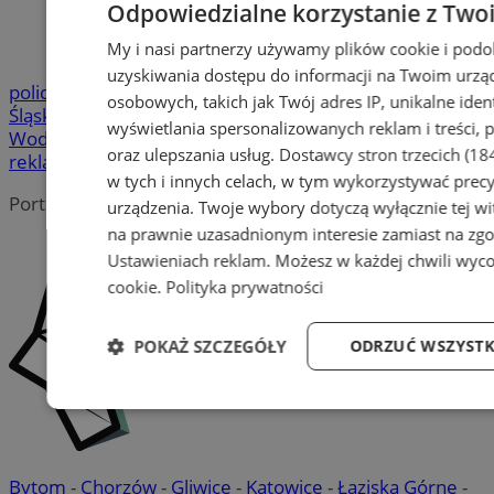
Odpowiedzialne korzystanie z Two
My i nasi partnerzy używamy plików cookie i pod
uzyskiwania dostępu do informacji na Twoim urzą
policja
Urząd Miasta
Wodzisław Śląski
UM Wodzisław
osobowych, takich jak Twój adres IP, unikalne iden
Śląski
WCK
bezpieczeństwo
Mieczysław Kieca
pomoc
KMP
wyświetlania spersonalizowanych reklam i treści, p
Wodzisław Śląski
wypadek
oraz ulepszania usług.
Dostawcy stron trzecich (18
reklama
w tych i innych celach, w tym wykorzystywać precy
Portal należy do sieci
urządzenia. Twoje wybory dotyczą wyłącznie tej wi
na prawnie uzasadnionym interesie zamiast na zgo
Ustawieniach reklam
. Możesz w każdej chwili wyc
cookie
.
Polityka prywatności
POKAŻ SZCZEGÓŁY
ODRZUĆ WSZYSTK
Niezbędne
Wydajność
Targetowani
Bytom
-
Chorzów
-
Gliwice
-
Katowice
-
Łaziska Górne
-