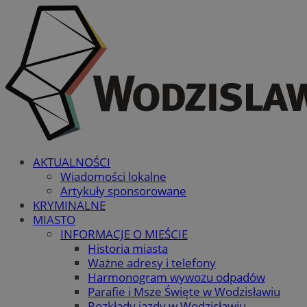
AKTUALNOŚCI
Wiadomości lokalne
Artykuły sponsorowane
KRYMINALNE
MIASTO
INFORMACJE O MIEŚCIE
Historia miasta
Ważne adresy i telefony
Harmonogram wywozu odpadów
Parafie i Msze Święte w Wodzisławiu
Rozkłady jazdy w Wodzisławiu