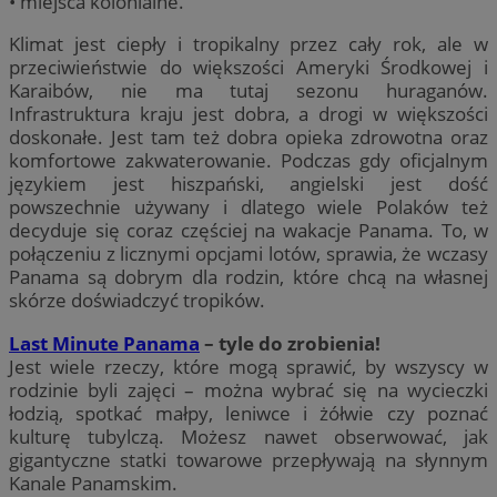
• miejsca kolonialne.
Klimat jest ciepły i tropikalny przez cały rok, ale w
przeciwieństwie do większości Ameryki Środkowej i
Karaibów, nie ma tutaj sezonu huraganów.
Infrastruktura kraju jest dobra, a drogi w większości
doskonałe. Jest tam też dobra opieka zdrowotna oraz
komfortowe zakwaterowanie. Podczas gdy oficjalnym
językiem jest hiszpański, angielski jest dość
powszechnie używany i dlatego wiele Polaków też
decyduje się coraz częściej na wakacje Panama. To, w
połączeniu z licznymi opcjami lotów, sprawia, że wczasy
Panama są dobrym dla rodzin, które chcą na własnej
skórze doświadczyć tropików.
Last Minute Panama
– tyle do zrobienia!
Jest wiele rzeczy, które mogą sprawić, by wszyscy w
rodzinie byli zajęci – można wybrać się na wycieczki
łodzią, spotkać małpy, leniwce i żółwie czy poznać
kulturę tubylczą. Możesz nawet obserwować, jak
gigantyczne statki towarowe przepływają na słynnym
Kanale Panamskim.