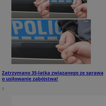
Zatrzymano 35-latka związanego ze sprawą
o usiłowanie zabójstwa!
1