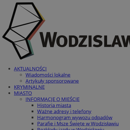
AKTUALNOŚCI
Wiadomości lokalne
Artykuły sponsorowane
KRYMINALNE
MIASTO
INFORMACJE O MIEŚCIE
Historia miasta
Ważne adresy i telefony
Harmonogram wywozu odpadów
Parafie i Msze Święte w Wodzisławiu
Rozkłady jazdy w Wodzisławiu