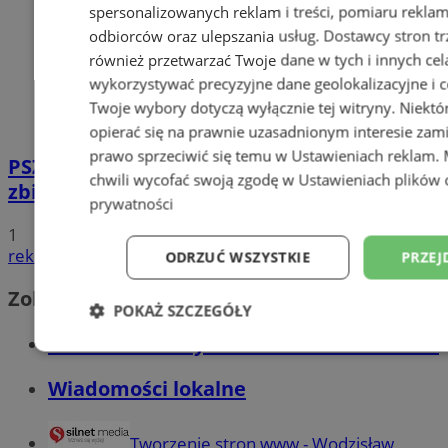
spersonalizowanych reklam i treści, pomiaru reklam i
odbiorców oraz ulepszania usług.
Dostawcy stron tr
również przetwarzać Twoje dane w tych i innych cel
wykorzystywać precyzyjne dane geolokalizacyjne i c
Twoje wybory dotyczą wyłącznie tej witryny. Niekt
opierać się na prawnie uzasadnionym interesie zami
prawo sprzeciwić się temu w
Ustawieniach reklam
.
PSZOK w Wodzisławiu: selektywne
chwili wycofać swoją zgodę w
Ustawieniach plików 
zbieranie odpadów tekstylnych w gminach
prywatności
1
reklama
ODRZUĆ WSZYSTKIE
PRZEJ
Zobacz również
POKAŻ SZCZEGÓŁY
Wiadomości kryminalne w Wodzisławiu
Niezbędne
Wydajność
Targetowani
Wiadomości lokalne
Niesklasyfikowane
Tworzenie stron www - Wodzisław